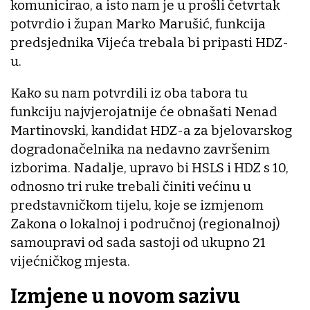
komunicirao, a isto nam je u prošli četvrtak
potvrdio i župan Marko Marušić, funkcija
predsjednika Vijeća trebala bi pripasti HDZ-
u.
Kako su nam potvrdili iz oba tabora tu
funkciju najvjerojatnije će obnašati Nenad
Martinovski, kandidat HDZ-a za bjelovarskog
dogradonačelnika na nedavno završenim
izborima. Nadalje, upravo bi HSLS i HDZ s 10,
odnosno tri ruke trebali činiti većinu u
predstavničkom tijelu, koje se izmjenom
Zakona o lokalnoj i područnoj (regionalnoj)
samoupravi od sada sastoji od ukupno 21
vijećničkog mjesta.
Izmjene u novom sazivu