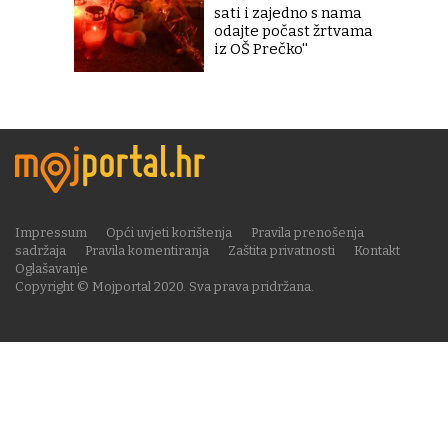
sati i zajedno s nama
odajte počast žrtvama
iz OŠ Prečko''
Impressum
Opći uvjeti korištenja
Pravila prenošenja
sadržaja
Pravila komentiranja
Zaštita privatnosti
Kontakt
Oglašavanje
Copyright © Mojportal 2020. Sva prava pridržana.