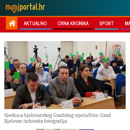
AKTUALNO
CRNA KRONIKA
SPORT
M
Sjednica bjelovarskog Gradskog vijeća/Foto: Grad
Bjelovar /arhivska fotografija