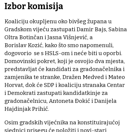
Izbor komisija
Koaliciju okupljenu oko bivšeg župana u
Gradskom vijeću zastupati Damir Bajs, Sabina
Oltra Botinčan i Jasna Višnjević, a
Borislav Kozić, kako što smo napomenuli,
dogovorio se s HSLS-om i neće biti u oporbi.
Domovinski pokret, koji je osvojio dva mjesta,
predstavljat će kandidati za gradonačelnika i
zamjenika te stranke, Dražen Medved i Mateo
Horvat, dok će SDP i koaliciju stranaka Centar
i Demokrati zastupati kandidatkinje za
gradonačelnicu, Antoneta Đokić i Danijela
Hajdinjak Prihić.
Osim gradskih vijećnika na konstituirajućoj
sjednici prisegu će položiti i novi-stari