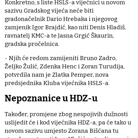
Konkretno, s liste HSLS-a vijećnici u novom
sazivu Gradskog vijeća neće biti
gradonačelnik Dario Hrebaka i njegovog
zamjenik Igor Brajdić, kao niti Denis Hladiš,
ravnatelj KMC-a te Jasna Grgić Škaurin,
gradska pročelnica.
- Njih će redom zamijeniti Bruno Zadro,
Željko Žulić, Zdenka Henc i Zoran Turudija,
potvrdila nam je Zlatka Pemper, nova
predsjednika Kluba vijećnika HSLS-a.
Nepoznanice u HDZ-u
Također, promjene zbog nespojivih dužnosti
uslijedit će i kod vijećnika HDZ-a, pa će tako u
novom sazivu umjesto Zorana Bišćana tu