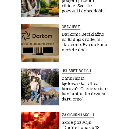
podjelu prženih
ribica: ''Sve ste
pozvani i dobrodošli''
OBAVIJEST
Darkom i Reciklažno
na Badnjak rade, ali
skraćeno. Evo do kada
možete doći...
USUSRET BOŽIĆU
Zamirisala
bjelovarska 'Ulica
borova': ''Cijene su iste
kao lani, a dio drvaca
darujemo''
ZA SIGURNU ŠKOLU
Škole pozivaju:
''Dođite danas u 18