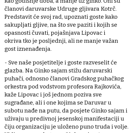
kao godišnje doba, a manje uz ginko. Oni su
članovi daruvarske Udruge gljivara Kotrč.
Predstavit će svoj rad, upoznati goste kako
sakupljati gljive, na što sve paziti i kojih se
opasnosti čuvati, pojašnjava Lipovac i
okriva tko je posljednji, ali ne manje važan
gost iznenađenja.
- Sve naše posjetitelje i goste razveselit će
glazba. Na Ginko sajam stižu daruvarski
puhači, odnosno članovi Gradskog puhačkog
orkestra pod vodstvom profesora Rajkovića,
kaže Lipovac i još jednom poziva sve
sugrađane, ali i one kojima se Daruvar u
subotu nađe na putu, da posjete Ginko sajam i
uživaju u predivnoj jesenskoj manifestaciji u
čiju organizaciju je uloženo puno truda i volje.