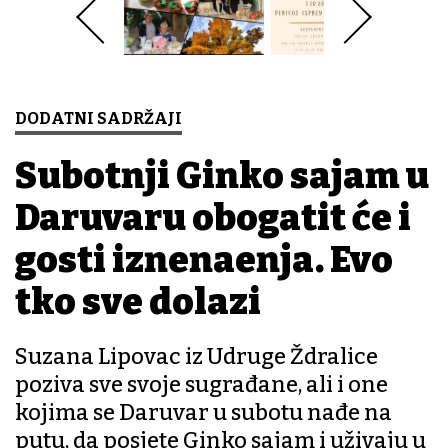
DODATNI SADRŽAJI
Subotnji Ginko sajam u
Daruvaru obogatit će i
gosti iznenađenja. Evo
tko sve dolazi
Suzana Lipovac iz Udruge Ždralice
poziva sve svoje sugrađane, ali i one
kojima se Daruvar u subotu nađe na
putu, da posjete Ginko sajam i uživaju u