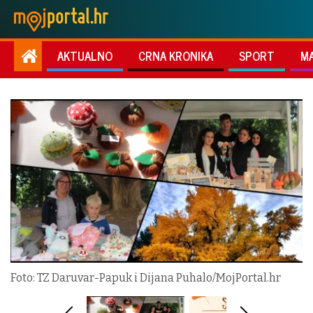
AKTUALNO
CRNA KRONIKA
SPORT
M
Foto: TZ Daruvar-Papuk i Dijana Puhalo/MojPortal.hr