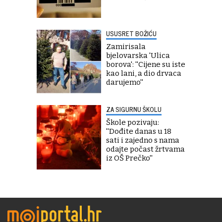
USUSRET BOŽIĆU
Zamirisala
bjelovarska 'Ulica
borova': ''Cijene su iste
kao lani, a dio drvaca
darujemo''
ZA SIGURNU ŠKOLU
Škole pozivaju:
''Dođite danas u 18
sati i zajedno s nama
odajte počast žrtvama
iz OŠ Prečko''