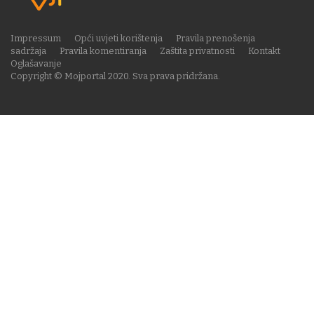
Impressum
Opći uvjeti korištenja
Pravila prenošenja
sadržaja
Pravila komentiranja
Zaštita privatnosti
Kontakt
Oglašavanje
Copyright © Mojportal 2020. Sva prava pridržana.