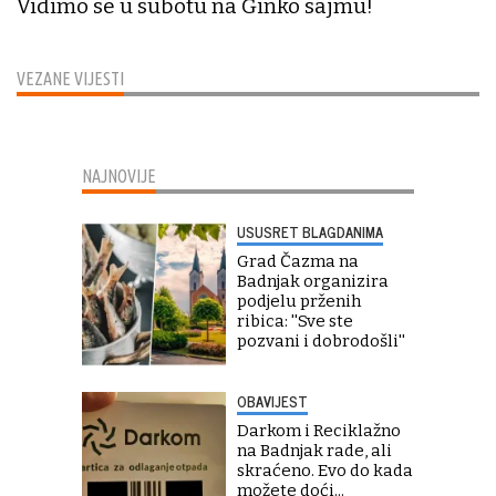
Vidimo se u subotu na Ginko sajmu!
VEZANE VIJESTI
NAJNOVIJE
USUSRET BLAGDANIMA
Grad Čazma na
Badnjak organizira
podjelu prženih
ribica: ''Sve ste
pozvani i dobrodošli''
OBAVIJEST
Darkom i Reciklažno
na Badnjak rade, ali
skraćeno. Evo do kada
možete doći...