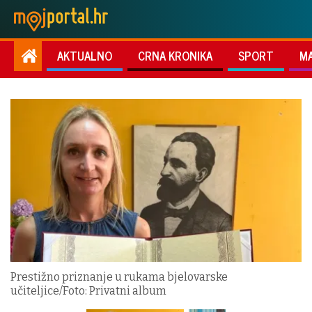
AKTUALNO
CRNA KRONIKA
SPORT
M
Prestižno priznanje u rukama bjelovarske
učiteljice/Foto: Privatni album