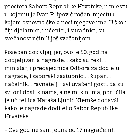
prostora Sabora Republike Hrvatske, u mjestu
u kojemu je Ivan Filipović rođen, mjestu u
kojem osnovna škola nosi njegove ime. U školi
čiji djelatnici, i učenici, i suradnici, su
svečanost učinili još svečanijom.
Poseban doživljaj, jer, ovo je 50. godina
dodjeljivanja nagrade, i kako su rekli i
ministar, i predsjednica Odbora za dodjelu
nagrade, i saborski zastupnici, i župan, i
načelnik, i ravnatelj, i svi uvaženi gosti, da su
svi oni došli k nama, a ne mi k njima, poručila
je učiteljica Nataša Ljubić Klemše dodavši
kako je nagrade dodijelio Sabor Republike
Hrvatske.
- Ove godine sam jedna od 17 nagrađenih