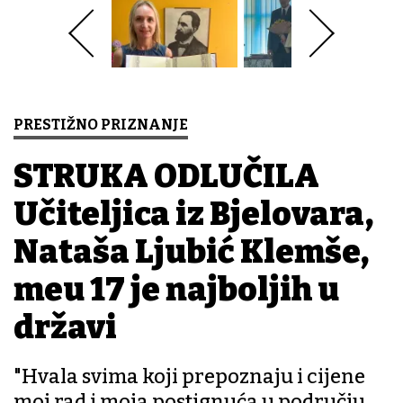
PRESTIŽNO PRIZNANJE
STRUKA ODLUČILA
Učiteljica iz Bjelovara,
Nataša Ljubić Klemše,
među 17 je najboljih u
državi
"Hvala svima koji prepoznaju i cijene
moj rad i moja postignuća u području