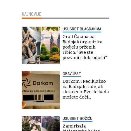
NAJNOVIJE
USUSRET BLAGDANIMA
Grad Čazma na
Badnjak organizira
podjelu prženih
ribica: ''Sve ste
pozvani i dobrodošli''
OBAVIJEST
Darkom i Reciklažno
na Badnjak rade, ali
skraćeno. Evo do kada
možete doći...
USUSRET BOŽIĆU
Zamirisala