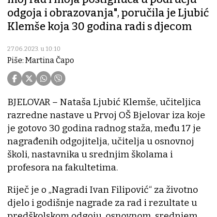
odgoja i obrazovanja", poručila je Ljubić
Klemše koja 30 godina radi s djecom
27.06.2023. u 10:10
Piše: Martina Čapo
BJELOVAR – Nataša Ljubić Klemše, učiteljica
razredne nastave u Prvoj OŠ Bjelovar iza koje
je gotovo 30 godina radnog staža, među 17 je
nagrađenih odgojitelja, učitelja u osnovnoj
školi, nastavnika u srednjim školama i
profesora na fakultetima.
Riječ je o „Nagradi Ivan Filipović“ za životno
djelo i godišnje nagrade za rad i rezultate u
predškolskom odgoju, osnovnom, srednjem