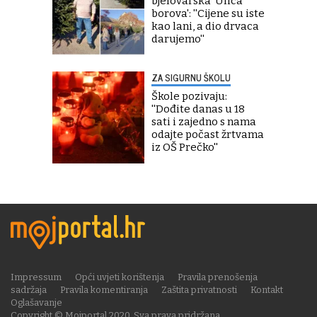
bjelovarska 'Ulica
borova': ''Cijene su iste
kao lani, a dio drvaca
darujemo''
ZA SIGURNU ŠKOLU
Škole pozivaju:
''Dođite danas u 18
sati i zajedno s nama
odajte počast žrtvama
iz OŠ Prečko''
Impressum
Opći uvjeti korištenja
Pravila prenošenja
sadržaja
Pravila komentiranja
Zaštita privatnosti
Kontakt
Oglašavanje
Copyright © Mojportal 2020. Sva prava pridržana.