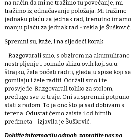
na način da mi ne tražimo tu povećanje, mi
tražimo izjednačavanje položaja. Mi tražimo
jednaku plaću za jednak rad, trenutno imamo
manju plaću za jednak rad - rekla je Šušković.
Spremni su, kaže, i na sljedeći korak.
- Razgovarali smo, s obzirom na akumulirano
nestrpljenje i pomalo shizu ovih koji su u
štrajku, žele početi raditi, gledaju spise koji se
gomilaju i žele raditi. Održali smo i te
prosvjede. Razgovarali toliko za stolom,
predugo sve to traje. Oni su spremni potpuno
stati s radom. To je ono što ja sad dobivam s
terena. Odustat ćemo zaista i od hitnih
predmeta - izjavila je Šušković.
Dobijte informaciju odmah, zapratite nas na