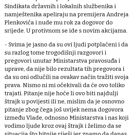
Sindikata državnih i lokalnih službenika i
namještenika apeliraju na premijera Andreja
Plenkovića i nude mu rok za dogovor do
srijede. U protivnom se ide s novim akcijama.
- Svima je jasno da su ovi ljudi potplaćeni i da
su razlog tome trogodišnji razgovori i
pregovori unutar Ministarstva pravosuđa i
uprave, da nije bilo rezultata tih pregovora i
da su oni odlučili na ovakav način tražiti svoja
prava. Nismo ni mi očekivali da će ovo toliko
trajati. Pitanje nije hoće li ovo biti najdulji
štrajk u povijesti ili ne, mislim da je osnovno
pitanje zbog čega još uvijek nema dogovora
između Vlade, odnosno Ministarstva i nas koji
vodimo ljude kroz ovaj štrajk i želimo da se
situacija što hitnije riješi jer znamo da danas