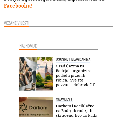
Facebooku!
VEZANE VIJESTI
NAJNOVIJE
USUSRET BLAGDANIMA
Grad Čazma na
Badnjak organizira
podjelu prženih
ribica: ''Sve ste
pozvani i dobrodošli''
OBAVIJEST
Darkom i Reciklažno
na Badnjak rade, ali
skraćeno. Evo do kada