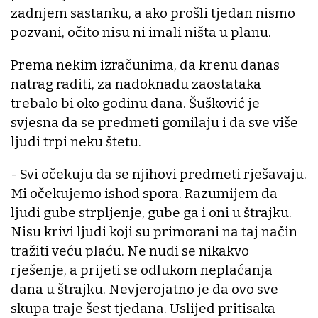
zadnjem sastanku, a ako prošli tjedan nismo
pozvani, očito nisu ni imali ništa u planu.
Prema nekim izračunima, da krenu danas
natrag raditi, za nadoknadu zaostataka
trebalo bi oko godinu dana. Šušković je
svjesna da se predmeti gomilaju i da sve više
ljudi trpi neku štetu.
- Svi očekuju da se njihovi predmeti rješavaju.
Mi očekujemo ishod spora. Razumijem da
ljudi gube strpljenje, gube ga i oni u štrajku.
Nisu krivi ljudi koji su primorani na taj način
tražiti veću plaću. Ne nudi se nikakvo
rješenje, a prijeti se odlukom neplaćanja
dana u štrajku. Nevjerojatno je da ovo sve
skupa traje šest tjedana. Uslijed pritisaka