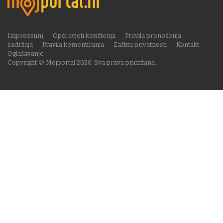
Impressum
Opći uvjeti korištenja
Pravila prenošenja
sadržaja
Pravila komentiranja
Zaštita privatnosti
Kontakt
Oglašavanje
Copyright © Mojportal 2020. Sva prava pridržana.