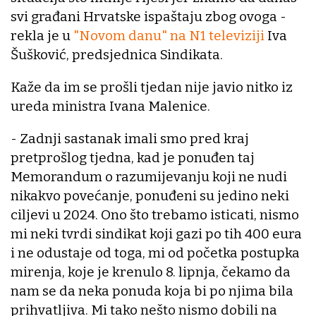
svi građani Hrvatske ispaštaju zbog ovoga -
rekla je u
"Novom danu" na N1 televiziji
Iva
Šušković, predsjednica Sindikata.
Kaže da im se prošli tjedan nije javio nitko iz
ureda ministra Ivana Malenice.
- Zadnji sastanak imali smo pred kraj
pretprošlog tjedna, kad je ponuđen taj
Memorandum o razumijevanju koji ne nudi
nikakvo povećanje, ponuđeni su jedino neki
ciljevi u 2024. Ono što trebamo isticati, nismo
mi neki tvrdi sindikat koji gazi po tih 400 eura
i ne odustaje od toga, mi od početka postupka
mirenja, koje je krenulo 8. lipnja, čekamo da
nam se da neka ponuda koja bi po njima bila
prihvatljiva. Mi tako nešto nismo dobili na