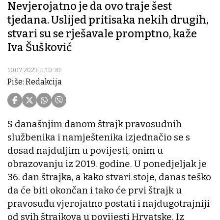
Nevjerojatno je da ovo traje šest
tjedana. Uslijed pritisaka nekih drugih,
stvari su se rješavale promptno, kaže
Iva Šušković
10.07.2023. u 10:30
Piše: Redakcija
S današnjim danom štrajk pravosudnih
službenika i namještenika izjednačio se s
dosad najduljim u povijesti, onim u
obrazovanju iz 2019. godine. U ponedjeljak je
36. dan štrajka, a kako stvari stoje, danas teško
da će biti okončan i tako će prvi štrajk u
pravosuđu vjerojatno postati i najdugotrajniji
od svih štrajkova u povijesti Hrvatske. Iz