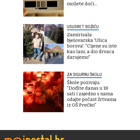
možete doći...
USUSRET BOŽIĆU
Zamirisala
bjelovarska 'Ulica
borova': ''Cijene su iste
kao lani, a dio drvaca
darujemo''
ZA SIGURNU ŠKOLU
Škole pozivaju:
''Dođite danas u 18
sati i zajedno s nama
odajte počast žrtvama
iz OŠ Prečko''