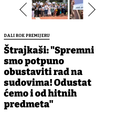
DALI ROK PREMIJERU
Štrajkaši: "Spremni
smo potpuno
obustaviti rad na
sudovima! Odustat
ćemo i od hitnih
predmeta"