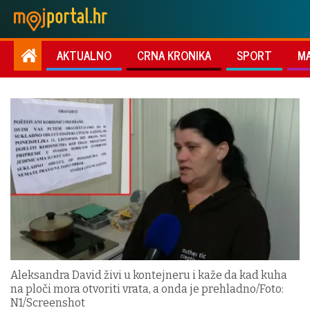
AKTUALNO
CRNA KRONIKA
SPORT
M
Aleksandra David živi u kontejneru i kaže da kad kuha
na ploči mora otvoriti vrata, a onda je prehladno/Foto:
N1/Screenshot