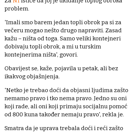
Za
N1
ističe da joj je ukidanje toplog obroka
problem.
'Imali smo barem jedan topli obrok pa si za
večeru mogao nešto drugo napraviti. Zasad
kažu – ništa od toga. Samo veliki kontejneri
dobivaju topli obrok, a mi u turskim
kontejnerima ništa', govori.
Obavijest se, kaže, pojavila u petak, ali bez
ikakvog objašnjenja.
'Netko je trebao doći da objasni ljudima zašto
nemamo pravo i tko nema pravo. Jedno su oni
koji rade, ali oni koji primaju socijalnu pomoć
od 800 kuna također nemaju pravo', rekla je.
Smatra da je uprava trebala doći i reći zašto