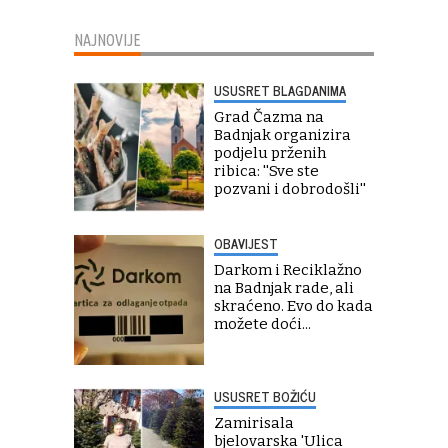
NAJNOVIJE
USUSRET BLAGDANIMA
Grad Čazma na
Badnjak organizira
podjelu prženih
ribica: ''Sve ste
pozvani i dobrodošli''
OBAVIJEST
Darkom i Reciklažno
na Badnjak rade, ali
skraćeno. Evo do kada
možete doći...
USUSRET BOŽIĆU
Zamirisala
bjelovarska 'Ulica