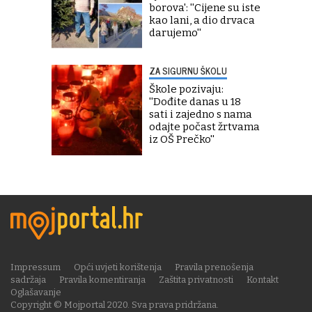
borova': ''Cijene su iste
kao lani, a dio drvaca
darujemo''
ZA SIGURNU ŠKOLU
Škole pozivaju:
''Dođite danas u 18
sati i zajedno s nama
odajte počast žrtvama
iz OŠ Prečko''
Impressum
Opći uvjeti korištenja
Pravila prenošenja
sadržaja
Pravila komentiranja
Zaštita privatnosti
Kontakt
Oglašavanje
Copyright © Mojportal 2020. Sva prava pridržana.