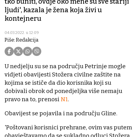
tko buniti, ovdje oko mene su sve stariji
ljudi', kazala je žena koja živi u
kontejneru
04.03.2022. u 12:09
Piše: Redakcija
U nedjelju su se na području Petrinje mogle
vidjeti obavijesti Stožera civilne zaštite na
kojima se ističe da dio korisnika koji su
dobivali obrok od ponedjeljka više nemaju
pravo na to, prenosi
N1
.
Obavijest se pojavila i na području Gline.
'Poštovani korisnici prehrane, ovim vas putem
obavještavamo da se sukladno odluci Stožera