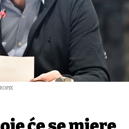
CROPIX
oje će se mjere