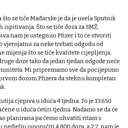
 što se tiče Mađarske je da je uvela Sputnik
h ispitivanja. Što se tiče doza za SMŽ,
va nam je ustegnuo Pfizer i to će stvoriti
 vjerojatno za neke trebati odgodu od
e mijenja što se tiče kvalitete cijepljenja.
 druge doze tako da jedan tjedan odgode neće
imuniteta. Mi pripremamo sve da pocijepimo
 s prvom dozom Pfizera da steknu kompletan
ak.
tija cjepiva u iduća 4 tjedna. To je 13.650
ćene u iduća četiri tjedna. Nadamo se da će
kao planirana pa ćemo uhvatiti ritam s
nedjelju isporučiti 4.800 doza, a 2.2. nam je