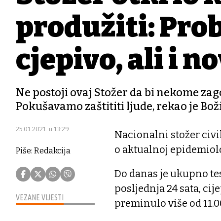
produžiti: Pro
cjepivo, ali i n
Ne postoji ovaj Stožer da bi nekome zag
Pokušavamo zaštititi ljude, rekao je Bož
25.01.2021. u 13:29
Nacionalni stožer civi
o aktualnoj epidemiolo
Piše: Redakcija
Do danas je ukupno tes
posljednja 24 sata, cij
VEZANE VIJESTI
preminulo više od 11.0