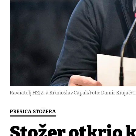
Ravnatelj HZJZ-a Krunoslav Capak/Foto: Damir Krajač/
PRESICA STOŽERA
Stožer otkrio k