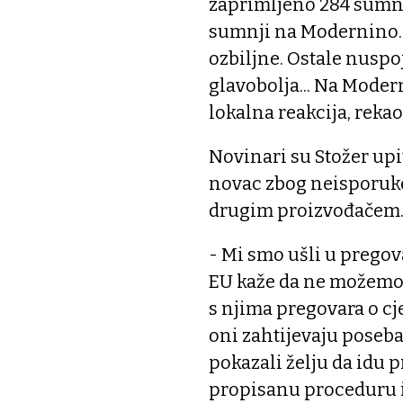
zaprimljeno 284 sumnj
sumnji na Modernino. Bi
ozbiljne. Ostale nuspo
glavobolja... Na Mode
lokalna reakcija, rekao
Novinari su Stožer upita
novac zbog neisporuke
drugim proizvođačem
- Mi smo ušli u pregov
EU kaže da ne možemo 
s njima pregovara o cje
oni zahtijevaju poseban
pokazali želju da idu 
propisanu proceduru i