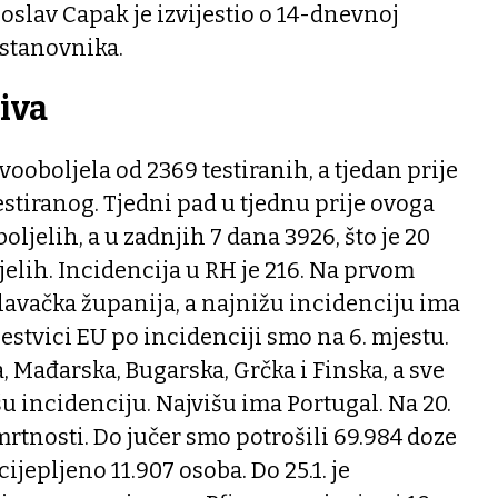
slav Capak je izvijestio o 14-dnevnoj
 stanovnika.
iva
ovooboljela od 2369 testiranih, a tjedan prije
estiranog. Tjedni pad u tjednu prije ovoga
ljelih, a u zadnjih 7 dana 3926, što je 20
lih. Incidencija u RH je 216. Na prvom
lavačka županija, a najnižu incidenciju ima
jestvici EU po incidenciji smo na 6. mjestu.
Mađarska, Bugarska, Grčka i Finska, a sve
šu incidenciju. Najvišu ima Portugal. Na 20.
rtnosti. Do jučer smo potrošili 69.984 doze
 cijepljeno 11.907 osoba. Do 25.1. je