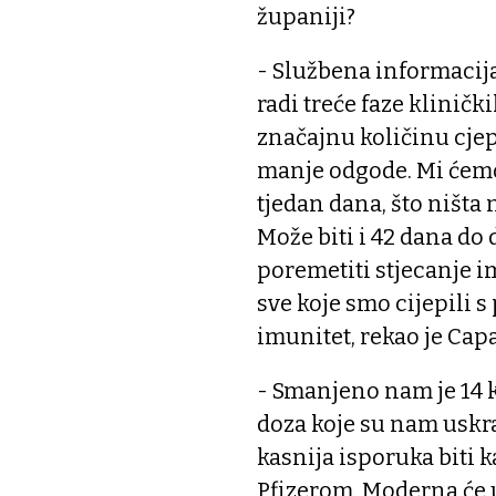
županiji?
- Službena informacija
radi treće faze klinički
značajnu količinu cjepi
manje odgode. Mi ćemo
tjedan dana, što ništa n
Može biti i 42 dana do
poremetiti stjecanje 
sve koje smo cijepili
imunitet, rekao je Cap
- Smanjeno nam je 14 ku
doza koje su nam uskra
kasnija isporuka biti 
Pfizerom. Moderna će u 