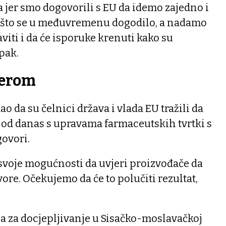
a jer smo dogovorili s EU da idemo zajedno i
 što se u međuvremenu dogodilo, a nadamo
raviti i da će isporuke krenuti kako su
pak.
zerom
o da su čelnici država i vlada EU tražili da
 od danas s upravama farmaceutskih tvrtki s
govori.
i svoje mogućnosti da uvjeri proizvođače da
ore. Očekujemo da će to polučiti rezultat,
za za docjepljivanje u Sisačko-moslavačkoj