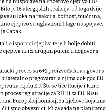
e na nuspojave na Pfizerovo cjepivo i 10
lo je 16 alergijskih reakcija, od toga dvije
jave su lokalna reakcija, bolnost, mučnina,
rnino cjepivo su uglavnom blage nuspojave,
 je Capak.
li o isporuci cjepiva te je li bolje dobiti
 cjepiva ili ići drugim putem u dogovor s
.
arački proces sa 6+1 proizvođača, a ugovor s
bilateralno pregovarati s njima dok god EU
pivu za cijelu EU. Što se tiče Rusije i Kine,
 proces registracije za RH ili za EU. Nisu
prema Europskoj komisiji za lijekove koja ima
 čiji smo obveznici. Mi za sada ne planiramo