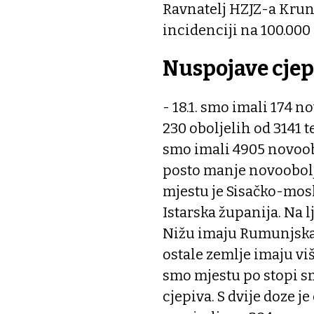
Ravnatelj HZJZ-a Kruno
incidenciji na 100.000
Nuspojave cjep
- 18.1. smo imali 174 n
230 oboljelih od 3141 t
smo imali 4905 novoobo
posto manje novoobolje
mjestu je Sisačko-mos
Istarska županija. Na l
Nižu imaju Rumunjska, 
ostale zemlje imaju vi
smo mjestu po stopi sm
cjepiva. S dvije doze je