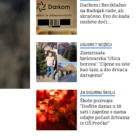
Darkom i Reciklažno
na Badnjak rade, ali
skraćeno. Evo do kada
možete doći...
USUSRET BOŽIĆU
Zamirisala
bjelovarska 'Ulica
borova': ''Cijene su iste
kao lani, a dio drvaca
darujemo''
ZA SIGURNU ŠKOLU
Škole pozivaju:
''Dođite danas u 18
sati i zajedno s nama
odajte počast žrtvama
iz OŠ Prečko''