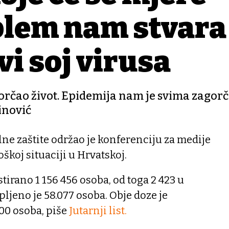
blem nam stvara
ovi soj virusa
orčao život. Epidemija nam je svima zagorča
inović
lne zaštite održao je konferenciju za medije
škoj situaciji u Hrvatskoj.
tirano 1 156 456 osoba, od toga 2 423 u
epljeno je 58.077 osoba. Obje doze je
00 osoba, piše
Jutarnji list.