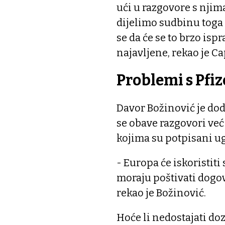
ući u razgovore s njim
dijelimo sudbinu toga
se da će se to brzo isp
najavljene, rekao je Ca
Problemi s Pfi
Davor Božinović je doda
se obave razgovori već
kojima su potpisani u
- Europa će iskoristit
moraju poštivati dogov
rekao je Božinović.
Hoće li nedostajati do