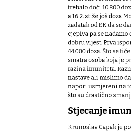
trebalo doći 10.800 do
a 16.2. stiže još doza 
zadatak od EK da se d
cjepiva pa se nadamo 
dobru vijest. Prva ispo
44.000 doza. Što se ti
smatra osoba koja je pr
razina imuniteta. Razm
nastave ali mislimo da
napori usmjereni na to
što su drastično smanji
Stjecanje imun
Krunoslav Capak je po