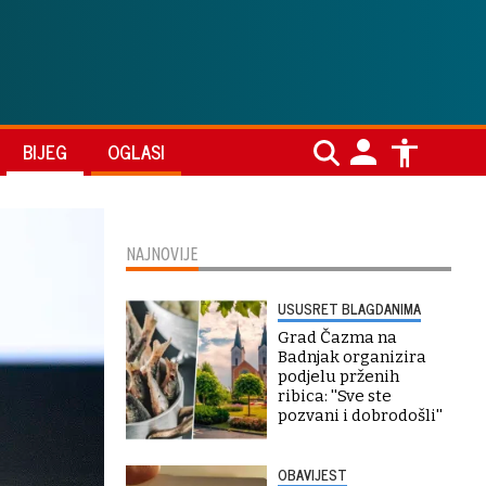
BIJEG
OGLASI
NAJNOVIJE
USUSRET BLAGDANIMA
Grad Čazma na
Badnjak organizira
podjelu prženih
ribica: ''Sve ste
pozvani i dobrodošli''
OBAVIJEST