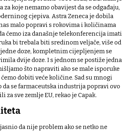
za za koje nemamo obavijest da se odgađaju,
Moderninog cjepiva. Astra Zeneca je dobila
anas malo popravi s rokovima i količinama
da ćemo iza današnje telekonferencija imati
ruka bi trebala biti sredinom veljače, više od
če jedne doze, kompletnim cijepljenjem se
imila dvije doze. I s jednom se postiže jedna
išljamo što napraviti ako se male isporuke
 ćemo dobiti veće količine. Sad su mnogi
 da se farmaceutska industrija popravi ovo
li za sve zemlje EU, rekao je Capak.
iteta
jasnio da nije problem ako se netko ne