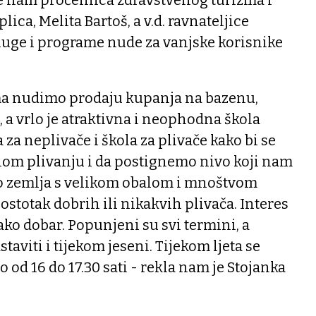
e nam pročelnica zdravstvenog turizma i
ica, Melita Bartoš, a v.d. ravnateljice
luge i programe nude za vanjske korisnike
ma nudimo prodaju kupanja na bazenu,
, a vrlo je atraktivna i neophodna škola
a za neplivače i škola za plivače kako bi se
tnom plivanju i da postignemo nivo koji nam
o zemlja s velikom obalom i mnoštvom
ostotak dobrih ili nikakvih plivača. Interes
ako dobar. Popunjeni su svi termini, a
staviti i tijekom jeseni. Tijekom ljeta se
 od 16 do 17.30 sati - rekla nam je Stojanka