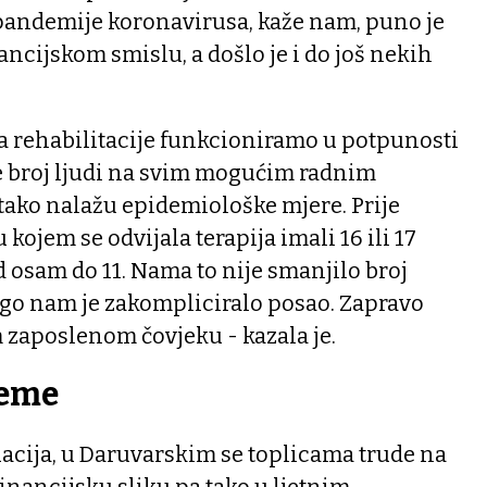
 pandemije koronavirusa, kaže nam, puno je
inancijskom smislu, a došlo je i do još nekih
ja rehabilitacije funkcioniramo u potpunosti
 je broj ljudi na svim mogućim radnim
tako nalažu epidemiološke mjere. Prije
ojem se odvijala terapija imali 16 ili 17
d osam do 11. Nama to nije smanjilo broj
ego nam je zakompliciralo posao. Zapravo
 zaposlenom čovjeku - kazala je.
reme
tuacija, u Daruvarskim se toplicama trude na