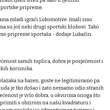
financijsku sliku pa tako u ljetnim
sportske pripreme.
cama mladi igrači Lokomotive. Imali smo
a su još neki drugi sportski klubovi. Tako
mo pripreme sportaša - dodaje Lukačin.
ećenost samih toplica, dobra je posjećenost i
kih korisnika.
lazaka na bazen, goste ne legitimiramo pa
uda je tko došao i zato nemamo udio stranih
jećenost je vrlo dobra, u okvirima onoga što
rimiti s obzirom na našu kvadraturu i