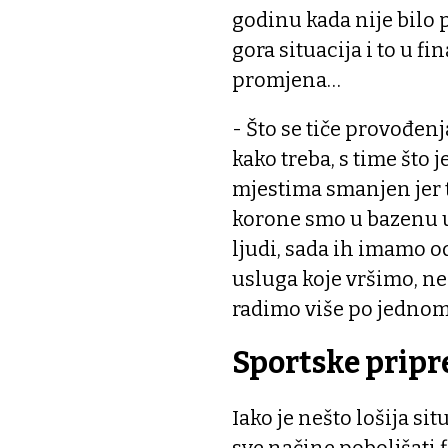
godinu kada nije bilo
gora situacija i to u f
promjena…
- Što se tiče provođen
kako treba, s time što
mjestima smanjen jer 
korone smo u bazenu u k
ljudi, sada ih imamo o
usluga koje vršimo, n
radimo više po jednom
Sportske prip
Iako je nešto lošija si