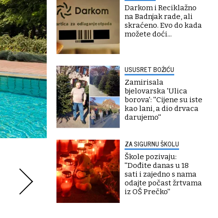
Darkom i Reciklažno
na Badnjak rade, ali
skraćeno. Evo do kada
možete doći...
USUSRET BOŽIĆU
Zamirisala
bjelovarska 'Ulica
borova': ''Cijene su iste
kao lani, a dio drvaca
darujemo''
ZA SIGURNU ŠKOLU
Škole pozivaju:
''Dođite danas u 18
sati i zajedno s nama
odajte počast žrtvama
iz OŠ Prečko''