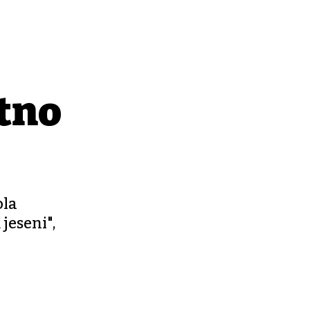
utno
ola
 jeseni",