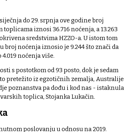
siječnja do 29. srpnja ove godine broj
toplicama iznosi 36.716 noćenja, a 13.263
pokrivena sredstvima HZZO-a. U istom tom
 broj noćenja iznosio je 9.244 što znači da
 4.019 noćenja više.
sti s postotkom od 93 posto, dok je sedam
 to pretežito iz egzotičnih zemalja, Australije
dje poznanstva pa dođu i kod nas - istaknula
uvarskih toplica, Stojanka Lukačin.
ka
trenutnom poslovanju u odnosu na 2019.