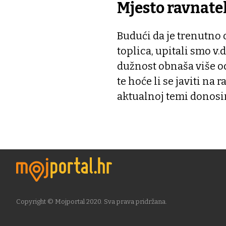
Mjesto ravnate
Budući da je trenutno 
toplica, upitali smo v.
dužnost obnaša više od
te hoće li se javiti na 
aktualnoj temi donosi
Copyright © Mojportal 2020. Sva prava pridržana.