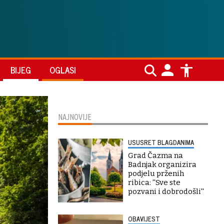
BIJEG
OGLASI
NAJNOVIJE
USUSRET BLAGDANIMA
Grad Čazma na
Badnjak organizira
podjelu prženih
ribica: ''Sve ste
pozvani i dobrodošli''
OBAVIJEST