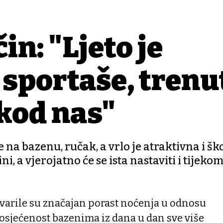
n: "Ljeto je
 sportaše, tren
kod nas"
a bazenu, ručak, a vrlo je atraktivna i šk
i, a vjerojatno će se ista nastaviti i tijekom
tvarile su značajan porast noćenja u odnosu
posjećenost bazenima iz dana u dan sve više