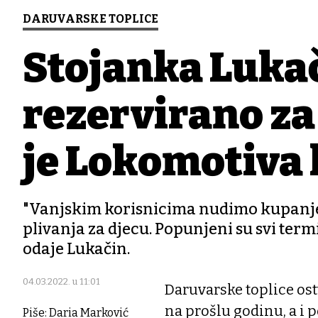
DARUVARSKE TOPLICE
Stojanka Lukači
rezervirano za
je Lokomotiva 
"Vanjskim korisnicima nudimo kupanje n
plivanja za djecu. Popunjeni su svi termin
odaje Lukačin.
04.03.2022. u 11:01
Daruvarske toplice os
na prošlu godinu, a i 
Piše: Daria Marković