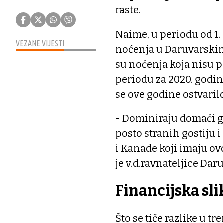
raste.
Naime, u periodu od 1. 
VEZANE VIJESTI
noćenja u Daruvarskim 
su noćenja koja nisu 
periodu za 2020. godinu
se ove godine ostvarilo
- Dominiraju domaći go
posto stranih gostiju i
i Kanade koji imaju ov
je v.d.ravnateljice Dar
Financijska sli
Što se tiče razlike u 