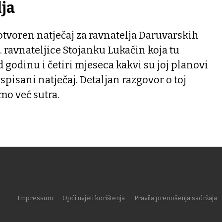
lja
otvoren natječaj za ravnatelja Daruvarskih
d. ravnateljice Stojanku Lukačin koja tu
 godinu i četiri mjeseca kakvi su joj planovi
raspisani natječaj. Detaljan razgovor o toj
mo već sutra.
Impressum
Opći uvjeti korištenja
Pravila prenošenja sadržaja