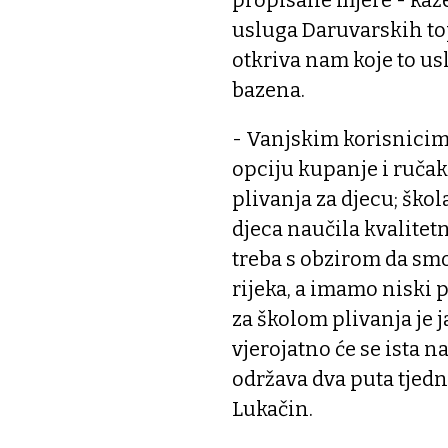
propisane mjere - kaž
usluga Daruvarskih topl
otkriva nam koje to us
bazena.
- Vanjskim korisnici
opciju kupanje i ručak
plivanja za djecu; škol
djeca naučila kvalite
treba s obzirom da sm
rijeka, a imamo niski p
za školom plivanja je j
vjerojatno će se ista na
održava dva puta tjedno
Lukačin.