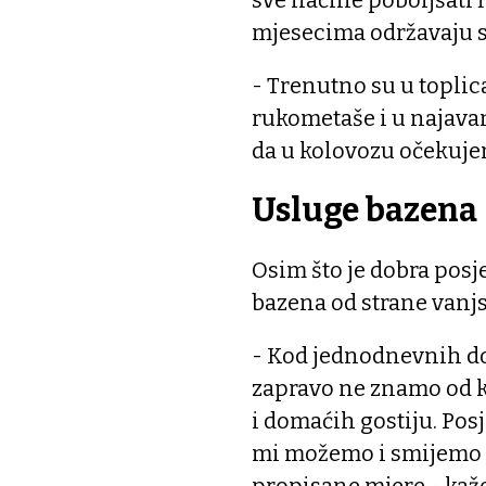
sve načine poboljšati 
mjesecima održavaju 
- Trenutno su u topli
rukometaše i u najavam
da u kolovozu očekuje
Usluge bazena
Osim što je dobra posj
bazena od strane vanjs
- Kod jednodnevnih do
zapravo ne znamo od k
i domaćih gostiju. Pos
mi možemo i smijemo p