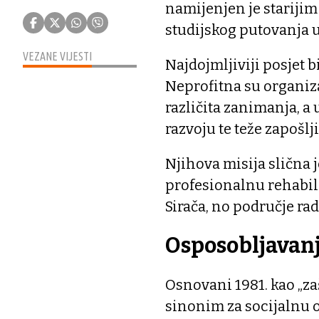
namijenjen je starijim
studijskog putovanja u
VEZANE VIJESTI
Najdojmljiviji posjet
Neprofitna su organiza
različita zanimanja, a
razvoju te teže zapošlj
Njihova misija slična 
profesionalnu rehabili
Sirača, no područje rad
Osposobljavanj
Osnovani 1981. kao „za
sinonim za socijalnu 