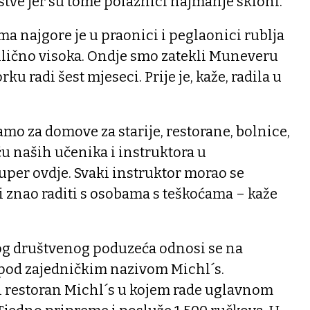
estve jer su tome polaznici najmanje skloni.
a najgore je u praonici i peglaonici rublja
ilično visoka. Ondje smo zatekli Muneveru
u radi šest mjeseci. Prije je, kaže, radila u
amo za domove za starije, restorane, bolnice,
u naših učenika i instruktora u
per ovdje. Svaki instruktor morao se
i znao raditi s osobama s teškoćama – kaže
og društvenog poduzeća odnosi se na
 pod zajedničkim nazivom Michl´s.
 restoran Michl´s u kojem rade uglavnom