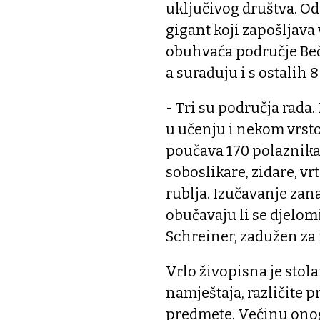
uključivog društva. Od
gigant koji zapošljava
obuhvaća područje Beča
a surađuju i s ostalih 
- Tri su područja rada
u učenju i nekom vrst
poučava 170 polaznika, 
soboslikare, zidare, vr
rublja. Izučavanje zana
obučavaju li se djelom
Schreiner, zadužen z
Vrlo živopisna je stola
namještaja, različite 
predmete. Većinu onog