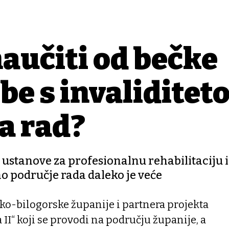
aučiti od bečke
obe s invalidite
a rad?
 ustanove za profesionalnu rehabilitaciju i
no područje rada daleko je veće
ko-bilogorske županije i partnera projekta
a II“ koji se provodi na području županije, a