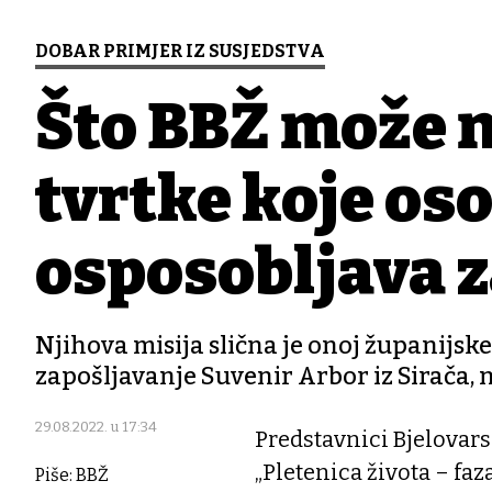
DOBAR PRIMJER IZ SUSJEDSTVA
Što BBŽ može n
tvrtke koje os
osposobljava z
Njihova misija slična je onoj županijske
zapošljavanje Suvenir Arbor iz Sirača, 
29.08.2022. u 17:34
Predstavnici Bjelovars
„Pletenica života – faz
Piše: BBŽ