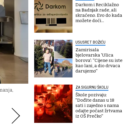
Darkom i Reciklažno
na Badnjak rade, ali
skraćeno. Evo do kada
možete doći...
USUSRET BOŽIĆU
Zamirisala
bjelovarska 'Ulica
borova': ''Cijene su iste
kao lani, a dio drvaca
darujemo''
ZA SIGURNU ŠKOLU
manja,
Škole pozivaju:
''Dođite danas u 18
sati i zajedno s nama
odajte počast žrtvama
iz OŠ Prečko''