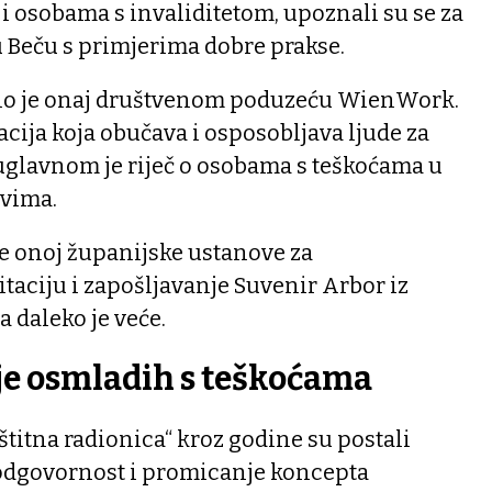
 i osobama s invaliditetom, upoznali su se za
 Beču s primjerima dobre prakse.
 bio je onaj društvenom poduzeću WienWork.
cija koja obučava i osposobljava ljude za
 uglavnom je riječ o osobama s teškoćama u
ivima.
je onoj županijske ustanove za
taciju i zapošljavanje Suvenir Arbor iz
a daleko je veće.
e osmladih s teškoćama
štitna radionica“ kroz godine su postali
odgovornost i promicanje koncepta