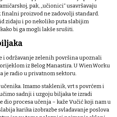
ramičarskoj, pak, „učionici“ usavršavaju
 finalni proizvod ne zadovolji standard.
id zidaju i po nekoliko puta slabijim
ako bi ga mogli lakše srušiti.
biljaka
e i održavanje zelenih površina upoznali
orijeklom iz Belog Manastira. U WienWorku
oga je radio u privatnom sektoru.
učenika. Imamo staklenik, vrt s povrćem i
učimo sadnji i uzgoju biljaka te izradi
 je dio procesa učenja – kaže Vučić koji nam u
jslabija karika izobrazbe svladavanje poslova