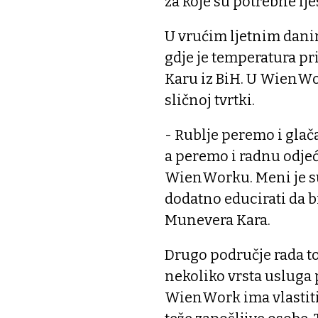
za koje su potrebne lj
U vrućim ljetnim danim
gdje je temperatura pr
Karu iz BiH. U WienWork
sličnoj tvrtki.
- Rublje peremo i glač
a peremo i radnu odjeć
WienWorku. Meni je su
dodatno educirati da b
Munevera Kara.
Drugo područje rada t
nekoliko vrsta usluga
WienWork ima vlastiti