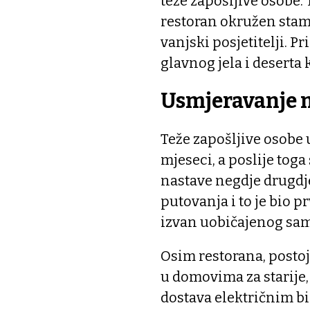
teže zapošljive osobe.
restoran okružen sta
vanjski posjetitelji. P
glavnog jela i deserta 
Usmjeravanje 
Teže zapošljive osobe 
mjeseci, a poslije tog
nastave negdje drugdje
putovanja i to je bio p
izvan uobičajenog sa
Osim restorana, postoji
u domovima za starije,
dostava električnim b