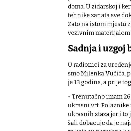
doma. U zidarskoj i ke
tehnike zanata sve dok
Zato na istom mjestu z
vezivnim materijalom k
Sadnja i uzgoj 
U radionici za uređenj
smo Milenka Vučića, p
je 13 godina, a prije t
- Trenutačno imam 26 
ukrasni vrt. Polaznike 
ukrasnih staza jer i to
šali dobacuje da je na