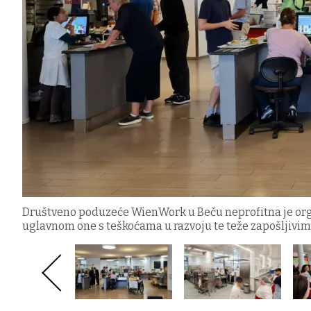
Društveno poduzeće WienWork u Beču neprofitna je organ
uglavnom one s teškoćama u razvoju te teže zapošljivim