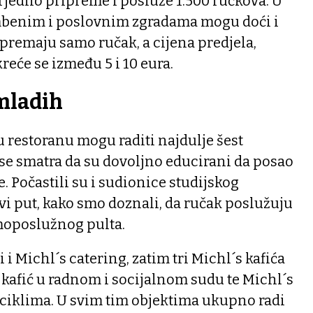
 Tjedno pripreme i posluže 1.500 ručkova. U
mbenim i poslovnim zgradama mogu doći i
ripremaju samo ručak, a cijena predjela,
kreće se između 5 i 10 eura.
mladih
u restoranu mogu raditi najdulje šest
a se smatra da su dovoljno educirani da posao
. Počastili su i sudionice studijskog
rvi put, kako smo doznali, da ručak poslužuju
moposlužnog pulta.
 i Michl´s catering, zatim tri Michl´s kafića
 kafić u radnom i socijalnom sudu te Michl´s
iciklima. U svim tim objektima ukupno radi