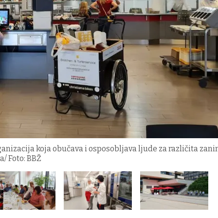
izacija koja obučava i osposobljava ljude za različita zani
a/ Foto: BBŽ