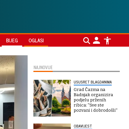
BIJEG
OGLASI
NAJNOVIJE
USUSRET BLAGDANIMA
Grad Čazma na
Badnjak organizira
podjelu prženih
ribica: ''Sve ste
pozvani i dobrodošli''
OBAVIJEST