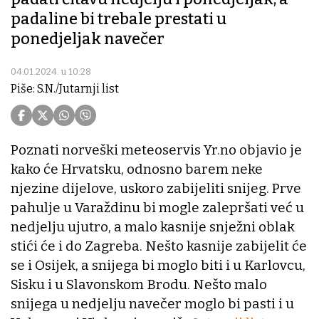
padaline bi trebale prestati u
ponedjeljak navečer
04.01.2024. u 10:28
Piše: S.N./Jutarnji list
Poznati norveški meteoservis Yr.no objavio je
kako će Hrvatsku, odnosno barem neke
njezine dijelove, uskoro zabijeliti snijeg. Prve
pahulje u Varaždinu bi mogle zalepršati već u
nedjelju ujutro, a malo kasnije snježni oblak
stići će i do Zagreba. Nešto kasnije zabijelit će
se i Osijek, a snijega bi moglo biti i u Karlovcu,
Sisku i u Slavonskom Brodu. Nešto malo
snijega u nedjelju navečer moglo bi pasti i u