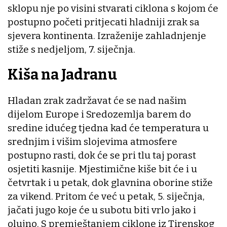
sklopu nje po visini stvarati ciklona s kojom će
postupno početi pritjecati hladniji zrak sa
sjevera kontinenta. Izraženije zahladnjenje
stiže s nedjeljom, 7. siječnja.
Kiša na Jadranu
Hladan zrak zadržavat će se nad našim
dijelom Europe i Sredozemlja barem do
sredine idućeg tjedna kad će temperatura u
srednjim i višim slojevima atmosfere
postupno rasti, dok će se pri tlu taj porast
osjetiti kasnije. Mjestimične kiše bit će i u
četvrtak i u petak, dok glavnina oborine stiže
za vikend. Pritom će već u petak, 5. siječnja,
jačati jugo koje će u subotu biti vrlo jako i
olujno. S premještanjem ciklone iz Tirenskog