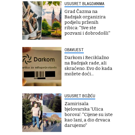
USUSRET BLAGDANIMA
Grad Čazma na
Badnjak organizira
podjelu prženih
ribica: ''Sve ste
pozvani i dobrodošli''
OBAVIJEST
Darkom i Reciklažno
na Badnjak rade, ali
skraćeno. Evo do kada
možete doći...
USUSRET BOŽIĆU
Zamirisala
bjelovarska 'Ulica
borova': ''Cijene su iste
kao lani, a dio drvaca
darujemo''