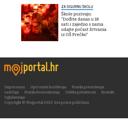
ZA SIGURNU ŠKOLU
Škole pozivaju:
''Dođite danas u 18
sati i zajedno s nama
odajte počast žrtvama
iz OŠ Prečko''
Impressum
Opći uvjeti korištenja
Pravila prenošenja
sadržaja
Pravila komentiranja
Zaštita privatnosti
Kontakt
Oglašavanje
Copyright © Mojportal 2020. Sva prava pridržana.