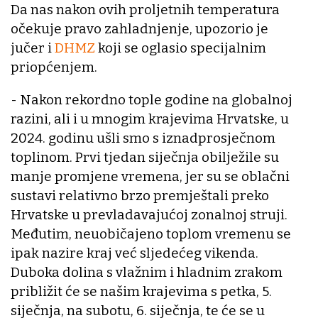
Da nas nakon ovih proljetnih temperatura
očekuje pravo zahladnjenje, upozorio je
jučer i
DHMZ
koji se oglasio specijalnim
priopćenjem.
- Nakon rekordno tople godine na globalnoj
razini, ali i u mnogim krajevima Hrvatske, u
2024. godinu ušli smo s iznadprosječnom
toplinom. Prvi tjedan siječnja obilježile su
manje promjene vremena, jer su se oblačni
sustavi relativno brzo premještali preko
Hrvatske u prevladavajućoj zonalnoj struji.
Međutim, neuobičajeno toplom vremenu se
ipak nazire kraj već sljedećeg vikenda.
Duboka dolina s vlažnim i hladnim zrakom
približit će se našim krajevima s petka, 5.
siječnja, na subotu, 6. siječnja, te će se u