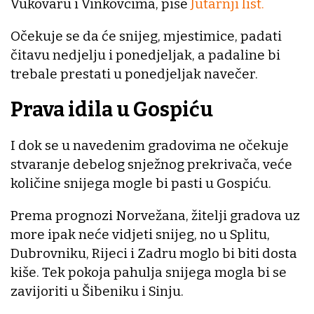
Vukovaru i Vinkovcima, piše
Jutarnji list.
Očekuje se da će snijeg, mjestimice, padati
čitavu nedjelju i ponedjeljak, a padaline bi
trebale prestati u ponedjeljak navečer.
Prava idila u Gospiću
I dok se u navedenim gradovima ne očekuje
stvaranje debelog snježnog prekrivača, veće
količine snijega mogle bi pasti u Gospiću.
Prema prognozi Norvežana, žitelji gradova uz
more ipak neće vidjeti snijeg, no u Splitu,
Dubrovniku, Rijeci i Zadru moglo bi biti dosta
kiše. Tek pokoja pahulja snijega mogla bi se
zavijoriti u Šibeniku i Sinju.