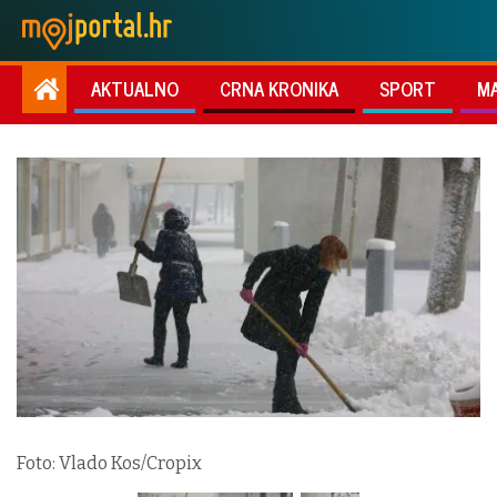
AKTUALNO
CRNA KRONIKA
SPORT
M
Foto: Vlado Kos/Cropix