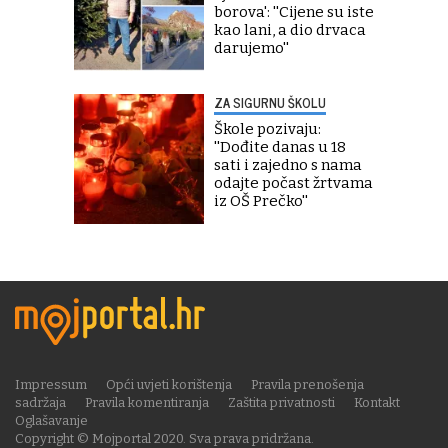
borova': ''Cijene su iste
kao lani, a dio drvaca
darujemo''
ZA SIGURNU ŠKOLU
Škole pozivaju:
''Dođite danas u 18
sati i zajedno s nama
odajte počast žrtvama
iz OŠ Prečko''
Impressum
Opći uvjeti korištenja
Pravila prenošenja
sadržaja
Pravila komentiranja
Zaštita privatnosti
Kontakt
Oglašavanje
Copyright © Mojportal 2020. Sva prava pridržana.