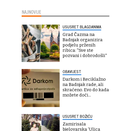
NAJNOVIJE
USUSRET BLAGDANIMA
Grad Čazma na
Badnjak organizira
podjelu prženih
ribica: ''Sve ste
pozvani i dobrodošli''
OBAVIJEST
Darkom i Reciklažno
na Badnjak rade, ali
skraćeno. Evo do kada
možete doći...
USUSRET BOŽIĆU
Zamirisala
bjelovarska 'Ulica