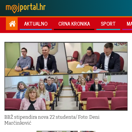
AKTUALNO
CRNA KRONIKA
SPORT
M
BBŽ stipendira nova 22 studenta/ Foto: Deni
Marčinković