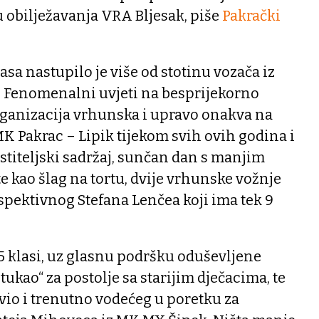
 obilježavanja VRA Bljesak, piše
Pakrački
asa nastupilo je više od stotinu vozača iz
. Fenomenalni uvjeti na besprijekorno
organizacija vrhunska i upravo onakva na
K Pakrac – Lipik tijekom svih ovih godina i
ostiteljski sadržaj, sunčan dan s manjim
 kao šlag na tortu, dvije vrhunske vožnje
spektivnog Stefana Lenčea koji ima tek 9
5 klasi, uz glasnu podršku oduševljene
tukao“ za postolje sa starijim dječacima, te
vio i trenutno vodećeg u poretku za