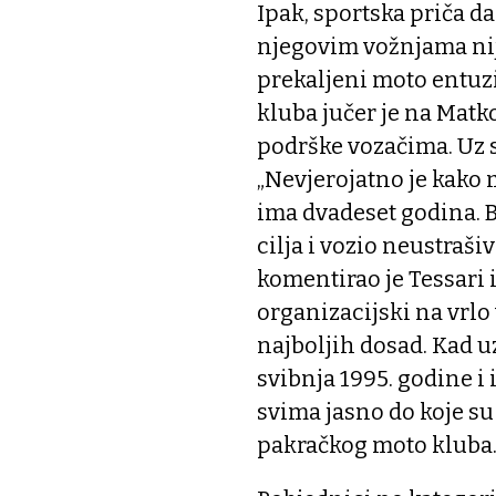
Ipak, sportska priča da
njegovim vožnjama nije
prekaljeni moto entuz
kluba jučer je na Matk
podrške vozačima. Uz 
„Nevjerojatno je kako m
ima dvadeset godina. B
cilja i vozio neustraši
komentirao je Tessari i
organizacijski na vrlo
najboljih dosad. Kad u
svibnja 1995. godine i i
svima jasno do koje su 
pakračkog moto kluba