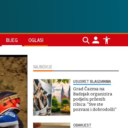
BIJEG
OGLASI
NAJNOVIJE
USUSRET BLAGDANIMA
Grad Čazma na
Badnjak organizira
podjelu prženih
ribica: ''Sve ste
pozvani i dobrodošli''
OBAVIJEST