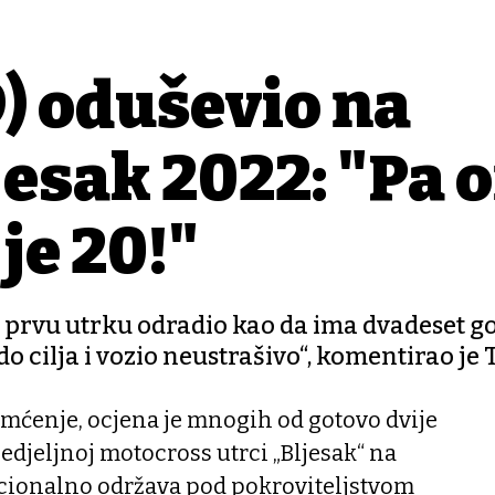
9) oduševio na
esak 2022: "Pa 
je 20!"
je prvu utrku odradio kao da ima dvadeset g
o cilja i vozio neustrašivo“, komentirao je 
 pamćenje, ocjena je mnogih od gotovo dvije
nedjeljnoj motocross utrci „Bljesak“ na
icionalno održava pod pokroviteljstvom