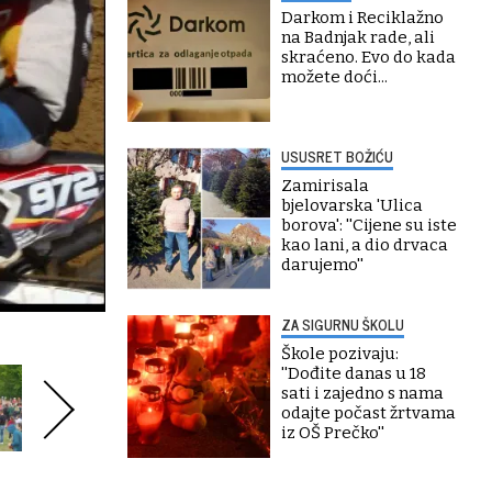
Darkom i Reciklažno
na Badnjak rade, ali
skraćeno. Evo do kada
možete doći...
USUSRET BOŽIĆU
Zamirisala
bjelovarska 'Ulica
borova': ''Cijene su iste
kao lani, a dio drvaca
darujemo''
ZA SIGURNU ŠKOLU
Škole pozivaju:
''Dođite danas u 18
sati i zajedno s nama
odajte počast žrtvama
iz OŠ Prečko''