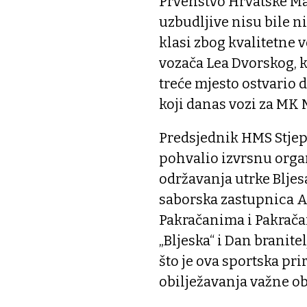
Prvenstvo Hrvatske Ma
uzbudljive nisu bile ni
klasi zbog kvalitetne 
vozača Lea Dvorskog, k
treće mjesto ostvario 
koji danas vozi za MK 
Predsjednik HMS Stjep
pohvalio izvrsnu organi
održavanja utrke Bljes
saborska zastupnica An
Pakračanima i Pakračan
„Bljeska“ i Dan branite
što je ova sportska pri
obilježavanja važne obl