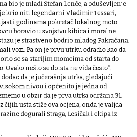
na bio je mladi Stefan Lenče, a oduševljenje
 krio niti legendarni Vladimir Tessari,
ijast i godinama pokretač lokalnog moto
ovcu boravio u svojstvu kibica i moralne
stazu je strastveno bodrio mladog Pakračana.
ali vozi. Pa on je prvu utrku odradio kao da
orio se sa starijim momcima od starta do
vo. Ovako nešto se doista ne viđa često“,
 dodao da je jučerašnja utrka, gledajući
 visokom nivou i općenito je jedna od
zmemo u obzir da je prva utrka održana 31.
z čijih usta stiže ova ocjena, onda je valjda
razine dogurali Straga, Lesičak i ekipa iz
.