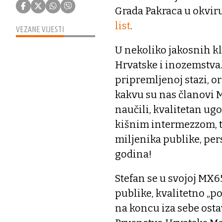
Grada Pakraca u okviru
list
.
VEZANE VIJESTI
U nekoliko jakosnih kl
Hrvatske i inozemstva
pripremljenoj stazi, 
kakvu su nas članovi M
naučili, kvalitetan ug
kišnim intermezzom, te
miljenika publike, per
godina!
Stefan se u svojoj MX6
publike, kvalitetno „po
na koncu iza sebe osta