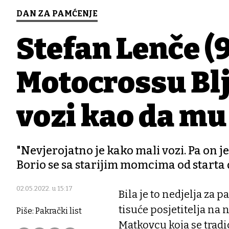
DAN ZA PAMĆENJE
Stefan Lenče (
Motocrossu Blj
vozi kao da mu 
"Nevjerojatno je kako mali vozi. Pa on 
Borio se sa starijim momcima od starta d
02.05.2022. u 15:17
Bila je to nedjelja za
tisuće posjetitelja na 
Piše: Pakrački list
Matkovcu koja se trad