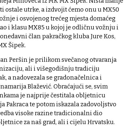
teja Mihoveca iz MK MX Šipek. Ništa manje
ti ostale utrke, a izdvojit ćemo onu u MX50
vožnje i osvojenog trećeg mjesta domaćeg
ao i klasu MX85 u kojoj je odličnu vožnju i
donedavni član pakračkog kluba Jure Kos,
MX Šipek.
an Peršin je prilikom svečanog otvaranja
zaciju, ali i višegodišnju tradiciju
ak, a nadovezala se gradonačelnica i
amarija Blažević. Obraćajući se, svim
kama je najprije čestitala obljetnicu
lja Pakraca te potom iskazala zadovoljstvo
redba visoke razine tradicionalni dio
jetnice za naš grad, ali i cijelu Hrvatsku.