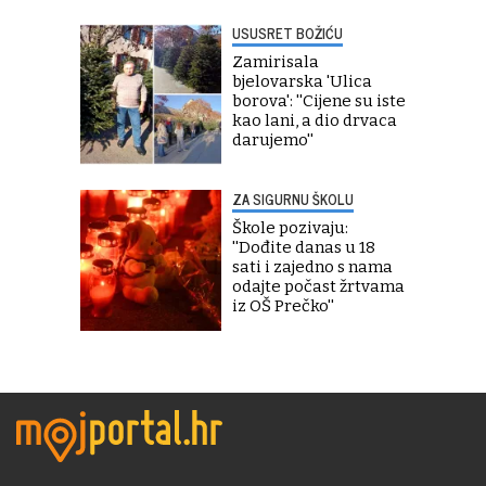
USUSRET BOŽIĆU
Zamirisala
bjelovarska 'Ulica
borova': ''Cijene su iste
kao lani, a dio drvaca
darujemo''
ZA SIGURNU ŠKOLU
Škole pozivaju:
''Dođite danas u 18
sati i zajedno s nama
odajte počast žrtvama
iz OŠ Prečko''