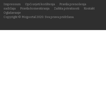
Impressum
Opći uvjeti korištenja
Pravila prenošenja
sadržaja
Pravila komentiranja
Zaštita privatnosti
Kontakt
Oglašavanje
Copyright © Mojportal 2020. Sva prava pridržana.