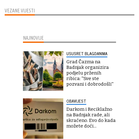
VEZANE VIJESTI
NAJNOVIJE
USUSRET BLAGDANIMA
Grad Čazma na
Badnjak organizira
podjelu prženih
ribica: ''Sve ste
pozvani i dobrodošli''
OBAVIJEST
Darkom i Reciklažno
na Badnjak rade, ali
skraćeno. Evo do kada
možete doći...