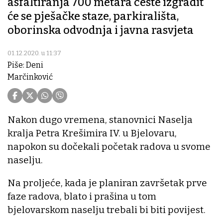
asfaltiranja 700 metara ceste izgradit
će se pješačke staze, parkirališta,
oborinska odvodnja i javna rasvjeta
01.12.2020. u 11:37
Piše: Deni
Marčinković
Nakon dugo vremena, stanovnici Naselja
kralja Petra Krešimira IV. u Bjelovaru,
napokon su dočekali početak radova u svome
naselju.
Na proljeće, kada je planiran završetak prve
faze radova, blato i prašina u tom
bjelovarskom naselju trebali bi biti povijest.