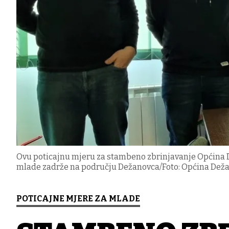
Ovu poticajnu mjeru za stambeno zbrinjavanje Općina De
mlade zadrže na području Dežanovca/Foto: Općina Dež
POTICAJNE MJERE ZA MLADE