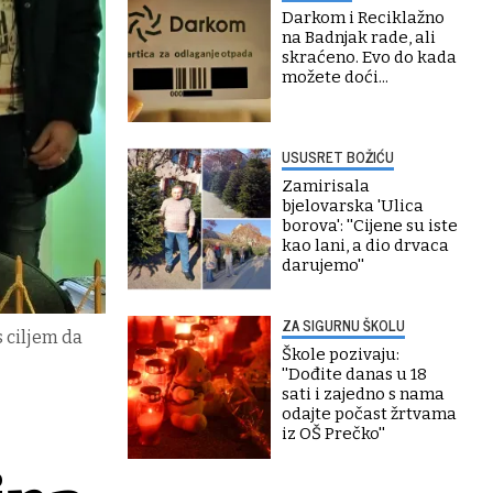
Darkom i Reciklažno
na Badnjak rade, ali
skraćeno. Evo do kada
možete doći...
USUSRET BOŽIĆU
Zamirisala
bjelovarska 'Ulica
borova': ''Cijene su iste
kao lani, a dio drvaca
darujemo''
ZA SIGURNU ŠKOLU
 ciljem da
Škole pozivaju:
''Dođite danas u 18
sati i zajedno s nama
odajte počast žrtvama
iz OŠ Prečko''