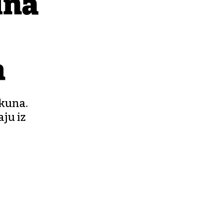
ina
a
 kuna.
ju iz