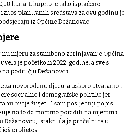
0,00 kuna. Ukupno je tako isplaćeno
 iznos planiranih sredstava za ovu godinu je
 podsjećaju iz Općine Dežanovac.
jere
ajnu mjeru za stambeno zbrinjavanje Općina
uvela je početkom 2022. godine, a sve s
e na području Dežanovca.
e za novorođenu djecu, a uskoro otvaramo i
mjere socijalne i demografske politike jer
anu ovdje živjeti. I sam posljednji popis
uje na to da moramo poraditi na mjerama
 u Dežanovcu, istaknula je pročelnica u
 još proljetos.