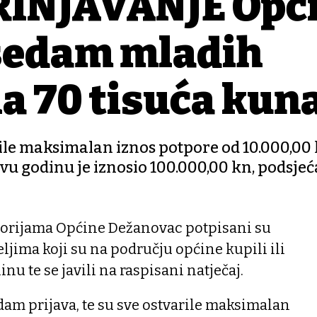
INJAVANJE Opć
sedam mladih
ila 70 tisuća kun
arile maksimalan iznos potpore od 10.000,00
u godinu je iznosio 100.000,00 kn, podsjeća
rijama Općine Dežanovac potpisani su
ljima koji su na području općine kupili ili
nu te se javili na raspisani natječaj.
dam prijava, te su sve ostvarile maksimalan