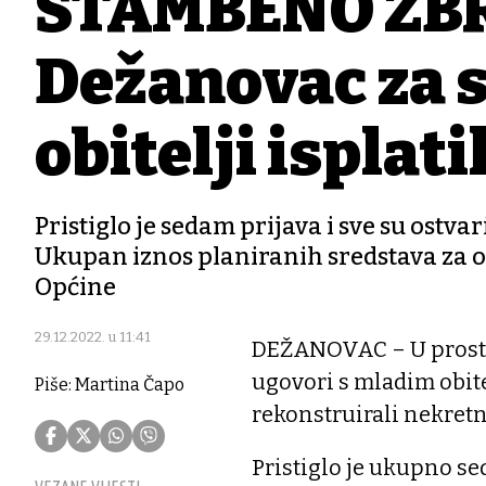
STAMBENO ZBR
Dežanovac za 
obitelji isplat
Pristiglo je sedam prijava i sve su ostv
Ukupan iznos planiranih sredstava za ov
Općine
29.12.2022. u 11:41
DEŽANOVAC – U prosto
ugovori s mladim obite
Piše: Martina Čapo
rekonstruirali nekretni
Pristiglo je ukupno se