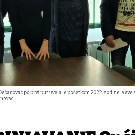
žanovac po prvi put uvela je početkom 2022. godine, a sve s
anovac