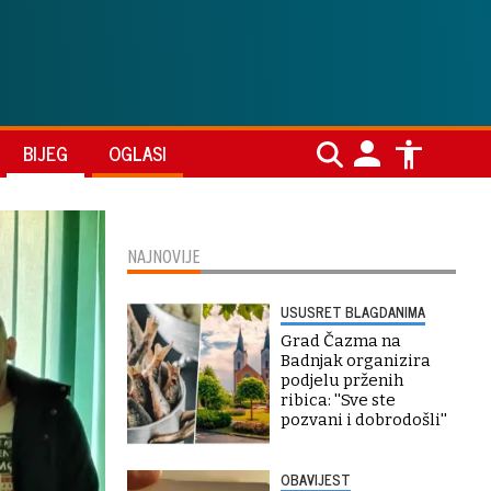
BIJEG
OGLASI
NAJNOVIJE
USUSRET BLAGDANIMA
Grad Čazma na
Badnjak organizira
podjelu prženih
ribica: ''Sve ste
pozvani i dobrodošli''
OBAVIJEST