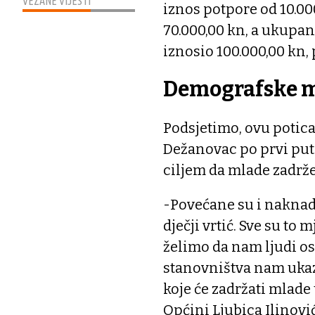
VEZANE VIJESTI
iznos potpore od 10.00
70.000,00 kn, a ukupan
iznosio 100.000,00 kn,
Demografske m
Podsjetimo, ovu potic
Dežanovac po prvi put 
ciljem da mlade zadrž
-Povećane su i naknad
dječji vrtić. Sve su to 
želimo da nam ljudi ost
stanovništva nam ukaz
koje će zadržati mlade
Općini Ljubica Ilinović