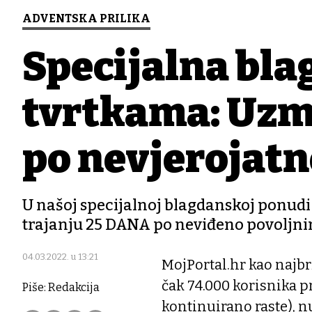
ADVENTSKA PRILIKA
Specijalna bl
tvrtkama: Uzmi
po nevjerojatno
U našoj specijalnoj blagdanskoj ponudi
trajanju 25 DANA po neviđeno povoljnim 
04.03.2022. u 13:21
MojPortal.hr kao najbr
čak 74.000 korisnika 
Piše: Redakcija
kontinuirano raste), n