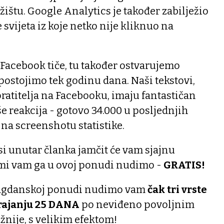
žištu. Google Analytics je također zabilježio
svijeta iz koje netko nije kliknuo na
 Facebook tiče, tu također ostvarujemo
 postojimo tek godinu dana. Naši tekstovi,
atitelja na Facebooku, imaju fantastičan
še reakcija - gotovo 34.000 u posljednjih
 na screenshotu statistike.
i unutar članka jamčit će vam sjajnu
 a mi vam ga u ovoj ponudi nudimo -
GRATIS!
blagdanskoj ponudi nudimo vam
čak tri vrste
trajanju 25 DANA
po neviđeno povoljnim
ažnije, s velikim efektom!