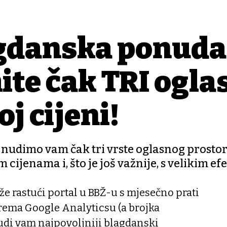
agdanska ponuda
te čak TRI ogla
j cijeni!
 nudimo vam čak tri vrste oglasnog prostor
cijenama i, što je još važnije, s velikim e
že rastući portal u BBŽ-u s mjesečno prati
prema Google Analyticsu (a brojka
udi vam najpovoljniji blagdanski