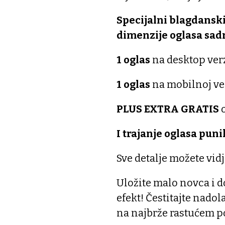
Specijalni blagdanski
dimenzije oglasa sadr
1 oglas
na desktop verz
1 oglas
na mobilnoj ver
PLUS EXTRA GRATIS
o
I trajanje oglasa punih
Sve detalje možete vidj
Uložite malo novca i do
efekt! Čestitajte nad
na najbrže rastućem p