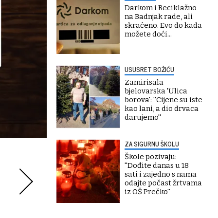
Darkom i Reciklažno
na Badnjak rade, ali
skraćeno. Evo do kada
možete doći...
USUSRET BOŽIĆU
Zamirisala
bjelovarska 'Ulica
borova': ''Cijene su iste
kao lani, a dio drvaca
darujemo''
ZA SIGURNU ŠKOLU
Škole pozivaju:
''Dođite danas u 18
sati i zajedno s nama
odajte počast žrtvama
iz OŠ Prečko''