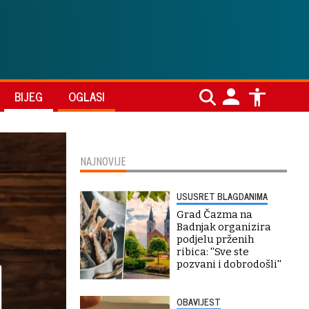
BIJEG
OGLASI
NAJNOVIJE
USUSRET BLAGDANIMA
Grad Čazma na
Badnjak organizira
podjelu prženih
ribica: ''Sve ste
pozvani i dobrodošli''
OBAVIJEST