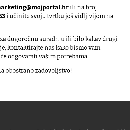
arketing@mojportal.hr
ili na broj
53
i učinite svoju tvrtku još vidljivijom na
 za dugoročnu suradnju ili bilo kakav drugi
je, kontaktirajte nas kako bismo vam
 će odgovarati vašim potrebama.
na obostrano zadovoljstvo!