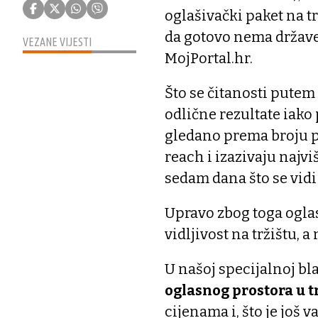
oglašivački paket na tr
da gotovo nema države 
VEZANE VIJESTI
MojPortal.hr.
Što se čitanosti putem
odlične rezultate iako
gledano prema broju pr
reach i izazivaju najvi
sedam dana što se vidi
Upravo zbog toga oglas
vidljivost na tržištu,
U našoj specijalnoj 
oglasnog prostora u 
cijenama i, što je još v