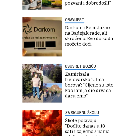
pozvani i dobrodošli''
OBAVIJEST
Darkom i Reciklažno
na Badnjak rade, ali
skraćeno. Evo do kada
možete doći...
USUSRET BOŽIĆU
Zamirisala
bjelovarska 'Ulica
borova': ''Cijene su iste
kao lani, a dio drvaca
darujemo''
ZA SIGURNU ŠKOLU
Škole pozivaju:
''Dođite danas u 18
sati i zajedno s nama