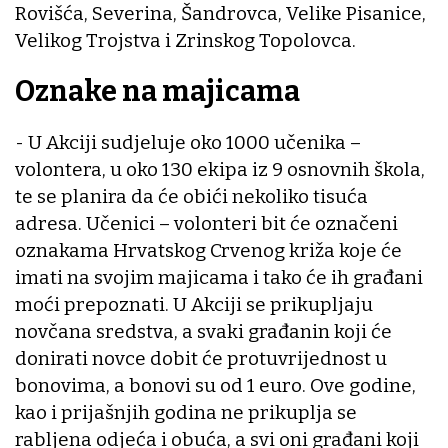
Rovišća, Severina, Šandrovca, Velike Pisanice,
Velikog Trojstva i Zrinskog Topolovca.
Oznake na majicama
- U Akciji sudjeluje oko 1000 učenika –
volontera, u oko 130 ekipa iz 9 osnovnih škola,
te se planira da će obići nekoliko tisuća
adresa. Učenici – volonteri bit će označeni
oznakama Hrvatskog Crvenog križa koje će
imati na svojim majicama i tako će ih građani
moći prepoznati. U Akciji se prikupljaju
novčana sredstva, a svaki građanin koji će
donirati novce dobit će protuvrijednost u
bonovima, a bonovi su od 1 euro. Ove godine,
kao i prijašnjih godina ne prikuplja se
rabljena odjeća i obuća, a svi oni građani koji