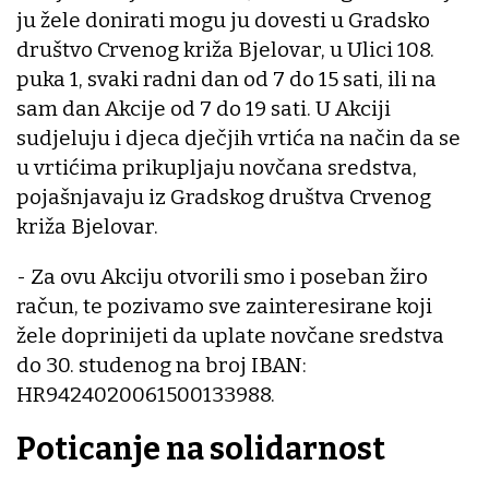
ju žele donirati mogu ju dovesti u Gradsko
društvo Crvenog križa Bjelovar, u Ulici 108.
puka 1, svaki radni dan od 7 do 15 sati, ili na
sam dan Akcije od 7 do 19 sati. U Akciji
sudjeluju i djeca dječjih vrtića na način da se
u vrtićima prikupljaju novčana sredstva,
pojašnjavaju iz Gradskog društva Crvenog
križa Bjelovar.
- Za ovu Akciju otvorili smo i poseban žiro
račun, te pozivamo sve zainteresirane koji
žele doprinijeti da uplate novčane sredstva
do 30. studenog na broj IBAN:
HR9424020061500133988.
Poticanje na solidarnost