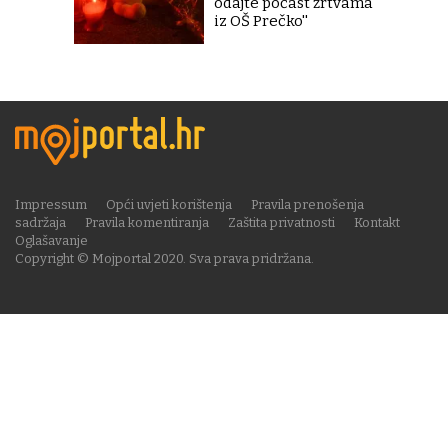
odajte počast žrtvama
iz OŠ Prečko''
Impressum
Opći uvjeti korištenja
Pravila prenošenja
sadržaja
Pravila komentiranja
Zaštita privatnosti
Kontakt
Oglašavanje
Copyright © Mojportal 2020. Sva prava pridržana.