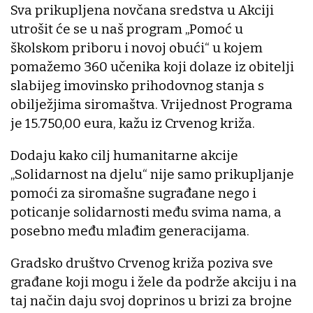
Sva prikupljena novčana sredstva u Akciji
utrošit će se u naš program „Pomoć u
školskom priboru i novoj obući“ u kojem
pomažemo 360 učenika koji dolaze iz obitelji
slabijeg imovinsko prihodovnog stanja s
obilježjima siromaštva. Vrijednost Programa
je 15.750,00 eura, kažu iz Crvenog križa.
Dodaju kako cilj humanitarne akcije
„Solidarnost na djelu“ nije samo prikupljanje
pomoći za siromašne sugrađane nego i
poticanje solidarnosti među svima nama, a
posebno među mlađim generacijama.
Gradsko društvo Crvenog križa poziva sve
građane koji mogu i žele da podrže akciju i na
taj način daju svoj doprinos u brizi za brojne