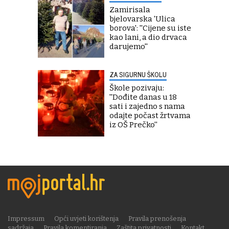
Zamirisala
bjelovarska 'Ulica
borova': ''Cijene su iste
kao lani, a dio drvaca
darujemo''
ZA SIGURNU ŠKOLU
Škole pozivaju:
''Dođite danas u 18
sati i zajedno s nama
odajte počast žrtvama
iz OŠ Prečko''
Impressum
Opći uvjeti korištenja
Pravila prenošenja
sadržaja
Pravila komentiranja
Zaštita privatnosti
Kontakt