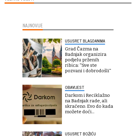
NAJNOVIJE
USUSRET BLAGDANIMA
Grad Čazma na
Badnjak organizira
podjelu prženih
ribica: ''Sve ste
pozvani i dobrodošli''
OBAVIJEST
Darkom i Reciklažno
na Badnjak rade, ali
skraćeno. Evo do kada
možete doći...
USUSRET BOŽIĆU