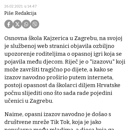
26.02.2021. u 14:47
Piše: Redakcija
Osnovna škola Kajzerica u Zagrebu, na svojoj
je službenoj web stranici objavila ozbiljno
upozorenje roditeljima o opasnoj igri koja se
pojavila među djecom. Riječ je o "izazovu" koji
može završiti tragično po dijete, a kako se
izazov navodno proširio putem interneta,
postoji opasnost da školarci diljem Hrvatske
počnu slijediti ono što sada rade pojedini
učenici u Zagrebu.
Naime, opasni izazov navodno je došao s
društvene mreže Tik Tok, koja je jako
popularna među mladima, a djeca koja ga