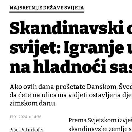
NAJSRETNIJE DRŽAVE SVIJETA
Skandinavski o
svijet: Igranje
na hladnoći sa
Ako ovih dana prošetate Danskom, Šved
da ćete na ulicama vidjeti ostavljena dj
zimskom danu
13.01.2024. u 14:36
Prema Svjetskom izvje
skandinavske zemlje s
Piše: Putni kofer