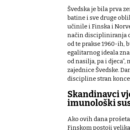
Švedska je bila prva ze
batine i sve druge obli
učinile i Finska i Norv
način discipliniranja d
od te prakse 1960-ih, 
egalitarnog ideala znač
od nasilja, pa i djeca”,
zajednice Švedske. Dana
discipline stran konc
Skandinavci vj
imunološki su
Ako ovih dana prošet
Finskom postoji velika