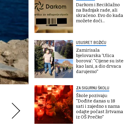
Darkom i Reciklažno
na Badnjak rade, ali
skraćeno. Evo do kada
možete doći...
USUSRET BOŽIĆU
Zamirisala
bjelovarska 'Ulica
borova': ''Cijene su iste
kao lani, a dio drvaca
darujemo''
ZA SIGURNU ŠKOLU
Škole pozivaju:
''Dođite danas u 18
sati i zajedno s nama
odajte počast žrtvama
iz OŠ Prečko''