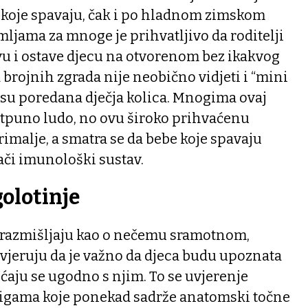
a koje spavaju, čak i po hladnom zimskom
ljama za mnoge je prihvatljivo da roditelji
avu i ostave djecu na otvorenom bez ikakvog
 brojnih zgrada nije neobično vidjeti i “mini
 su poredana dječja kolica. Mnogima ovaj
otpuno ludo, no ovu široko prihvaćenu
primalje, a smatra se da bebe koje spavaju
jači imunološki sustav.
olotinje
i razmišljaju kao o nečemu sramotnom,
 vjeruju da je važno da djeca budu upoznata
ećaju se ugodno s njim. To se uvjerenje
jigama koje ponekad sadrže anatomski točne