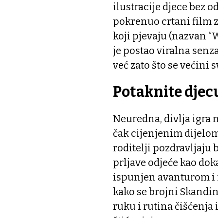
ilustracije djece bez o
pokrenuo crtani film z
koji pjevaju (nazvan “W
je postao viralna senzac
već zato što se većini s
Potaknite djecu
Neuredna, divlja igra
čak cijenjenim dijelo
roditelji pozdravljaju 
prljave odjeće kao dok
ispunjen avanturom i i
kako se brojni Skandin
ruku i rutina čišćenja