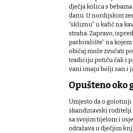
dječja kolica s bebam
danu. U nordijskim zem
“skliznu” u kafić na k
straha. Zapravo, ispred
parkiralište” na kojem
običaj može zvučati p
tradiciju potiču čak i 
vani imaju bolji san i 
Opušteno oko g
Umjesto da o golotinj
skandinavski roditelji
sa svojim tijelom i osj
odražava u dječjim kn