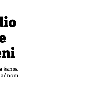
dio
e
eni
a šansa
 hladnom