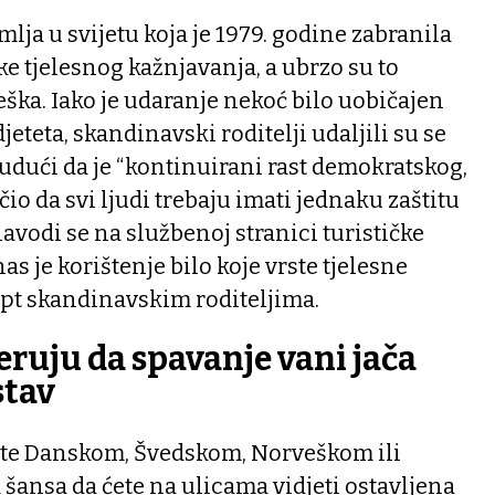
mlja u svijetu koja je 1979. godine zabranila
ke tjelesnog kažnjavanja, a ubrzo su to
eška. Iako je udaranje nekoć bilo uobičajen
jeteta, skandinavski roditelji udaljili su se
budući da je “kontinuirani rast demokratskog,
io da svi ljudi trebaju imati jednaku zaštitu
 navodi se na službenoj stranici turističke
s je korištenje bilo koje vrste tjelesne
ept skandinavskim roditeljima.
eruju da spavanje vani jača
stav
ate Danskom, Švedskom, Norveškom ili
 šansa da ćete na ulicama vidjeti ostavljena