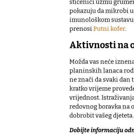
štićenici uzmu grumen 
pokazuju da mikrobi u
imunološkom sustavu d
prenosi
Putni kofer
.
Aktivnosti na
Možda vas neće iznenad
planinskih lanaca rodi
ne znači da svaki dan tr
kratko vrijeme proved
vrijednost. Istraživan
redovnog boravka na o
dobrobit vašeg djeteta.
Dobijte informaciju od