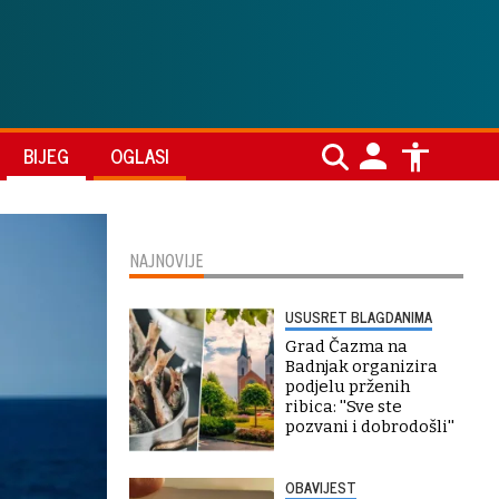
BIJEG
OGLASI
NAJNOVIJE
USUSRET BLAGDANIMA
Grad Čazma na
Badnjak organizira
podjelu prženih
ribica: ''Sve ste
pozvani i dobrodošli''
OBAVIJEST