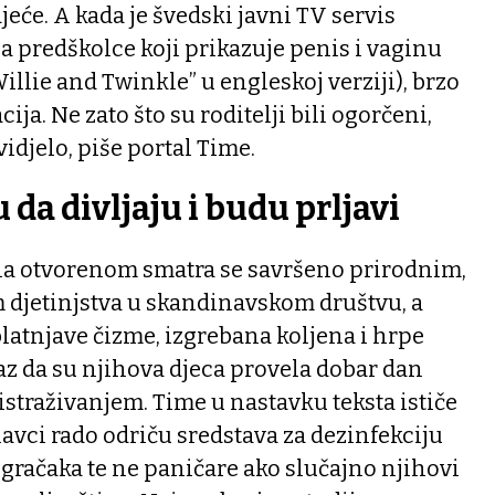
djeće. A kada je švedski javni TV servis
a predškolce koji prikazuje penis i vaginu
illie and Twinkle” u engleskoj verziji), brzo
ija. Ne zato što su roditelji bili ogorčeni,
vidjelo, piše portal Time.
 da divljaju i budu prljavi
 na otvorenom smatra se savršeno prirodnim,
m djetinjstva u skandinavskom društvu, a
blatnjave čizme, izgrebana koljena i hrpe
az da su njihova djeca provela dobar dan
straživanjem. Time u nastavku teksta ističe
avci rado odriču sredstava za dezinfekciju
 igračaka te ne paničare ako slučajno njihovi