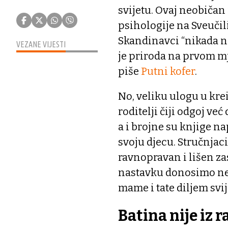
svijetu. Ovaj neobiča
psihologije na Sveučili
Skandinavci “nikada n
VEZANE VIJESTI
je priroda na prvom mj
piše
Putni kofer
.
No, veliku ulogu u kr
roditelji čiji odgoj ve
a i brojne su knjige 
svoju djecu. Stručnjaci
ravnopravan i lišen za
nastavku donosimo neko
mame i tate diljem svij
Batina nije iz r