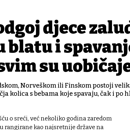
dgoj djece zalu
 u blatu i spavanj
svim su uobičaj
skom, Norveškom ili Finskom postoji velik
ečja kolica s bebama koje spavaju, čak i po
šću o sreći, već nekoliko godina zaredom
u rangirane kao najsretnije države na