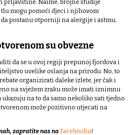
prljavštine. Naime, brojne studije
 tlu mogu pomoći djeci i njihovom
a postanu otporniji na alergije i astmu,
 otvorenom su obvezne
iti da se u ovoj regiji prepunoj fjordova i
teljstvo uvelike oslanja na prirodu. No, to
ebate organizirati daleke izlete, jer čak i
eno na svježem zraku može imati iznimnu
ja ukazuju na to da samo nekoliko sati tjedno
tvorenom može pozitivno utjecati na
mah, zapratite nas na
Facebooku
!