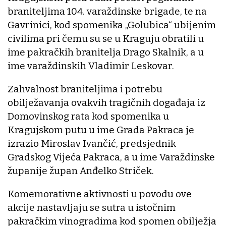
braniteljima 104. varaždinske brigade, te na
Gavrinici, kod spomenika „Golubica“ ubijenim
civilima pri čemu su se u Kraguju obratili u
ime pakračkih branitelja Drago Skalnik, a u
ime varaždinskih Vladimir Leskovar.
Zahvalnost braniteljima i potrebu
obilježavanja ovakvih tragičnih događaja iz
Domovinskog rata kod spomenika u
Kragujskom putu u ime Grada Pakraca je
izrazio Miroslav Ivančić, predsjednik
Gradskog Vijeća Pakraca, a u ime Varaždinske
županije župan Anđelko Striček.
Komemorativne aktivnosti u povodu ove
akcije nastavljaju se sutra u istočnim
pakračkim vinogradima kod spomen obilježja