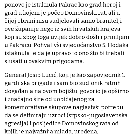
ponovo je istaknula Pakrac kao grad heroj i
grad u kojem je počeo Domovinski rat, ali u
čijoj obrani nisu sudjelovali samo branitelji
ove županije nego iz svih hrvatskih krajeva
koji su zbog toga uvijek dobro došli i primljeni
u Pakracu. Pohvalivši svjedočanstvo S. Hodaka
istaknula je da je upravo to ono što bi trebali
slušati u ovakvim prigodama.
General Josip Lucić, koji je kao zapovjednik 1.
gardijske brigade i sam bio sudionik ratnih
događanja na ovom bojištu, govorio je opširno
i značajno šire od uobičajenog za
komemorativne skupove naglasivši potrebu
da se definiraju uzroci (srpsko-jugoslavenska
agresija) i posljedice Domovinskog rata od
kojih je najvažnija mlada, uređena,