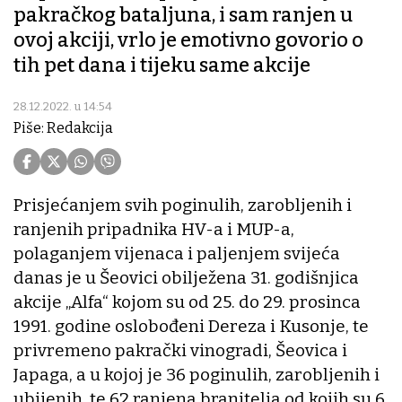
pakračkog bataljuna, i sam ranjen u
ovoj akciji, vrlo je emotivno govorio o
tih pet dana i tijeku same akcije
28.12.2022. u 14:54
Piše: Redakcija
Prisjećanjem svih poginulih, zarobljenih i
ranjenih pripadnika HV-a i MUP-a,
polaganjem vijenaca i paljenjem svijeća
danas je u Šeovici obilježena 31. godišnjica
akcije „Alfa“ kojom su od 25. do 29. prosinca
1991. godine oslobođeni Dereza i Kusonje, te
privremeno pakrački vinogradi, Šeovica i
Japaga, a u kojoj je 36 poginulih, zarobljenih i
ubijenih, te 62 ranjena branitelja od kojih su 6