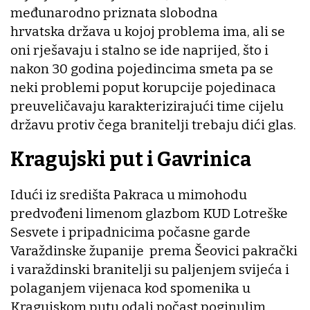
međunarodno priznata slobodna
hrvatska država u kojoj problema ima, ali se
oni rješavaju i stalno se ide naprijed, što i
nakon 30 godina pojedincima smeta pa se
neki problemi poput korupcije pojedinaca
preuveličavaju karakterizirajući time cijelu
državu protiv čega branitelji trebaju dići glas.
Kragujski put i Gavrinica
Idući iz središta Pakraca u mimohodu
predvođeni limenom glazbom KUD Lotreške
Sesvete i pripadnicima počasne garde
Varaždinske županije prema Šeovici pakrački
i varaždinski branitelji su paljenjem svijeća i
polaganjem vijenaca kod spomenika u
Kragujskom putu odali počast poginulim