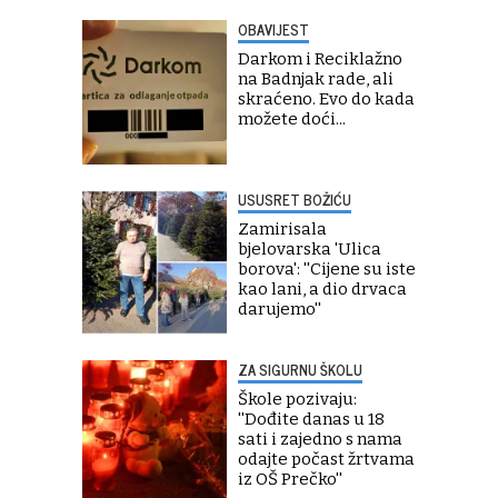
OBAVIJEST
Darkom i Reciklažno
na Badnjak rade, ali
skraćeno. Evo do kada
možete doći...
USUSRET BOŽIĆU
Zamirisala
bjelovarska 'Ulica
borova': ''Cijene su iste
kao lani, a dio drvaca
darujemo''
ZA SIGURNU ŠKOLU
Škole pozivaju:
''Dođite danas u 18
sati i zajedno s nama
odajte počast žrtvama
iz OŠ Prečko''