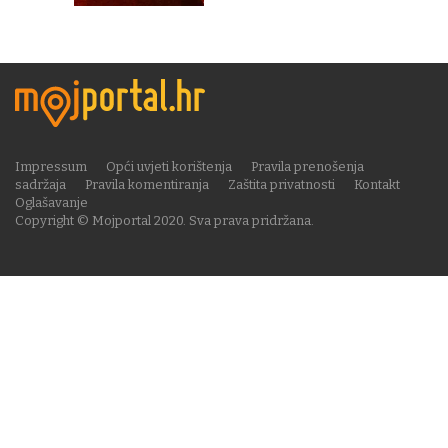
Impressum
Opći uvjeti korištenja
Pravila prenošenja
sadržaja
Pravila komentiranja
Zaštita privatnosti
Kontakt
Oglašavanje
Copyright © Mojportal 2020. Sva prava pridržana.