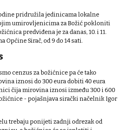
godine pridružila jedinicama lokalne
ojim umirovljenicima za Božić pokloniti
žićnica predviđena je za danas, 10. i 11.
 Općine Sirač, od 9 do 14 sati.
s
smo cenzus za božićnice pa će tako
ovina iznosi do 300 eura dobiti 40 eura
nici čija mirovina iznosi između 300 i 600
božićnice - pojašnjava sirački načelnik Igor
lu trebaju ponijeti zadnji odrezak od