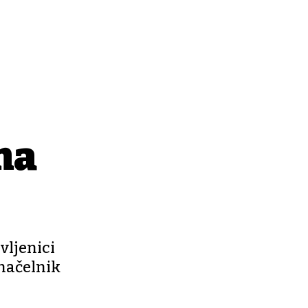
ma
vljenici
 načelnik