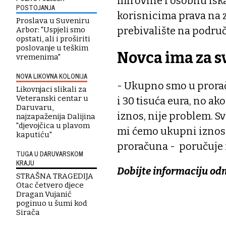
mirovine i osobnu iskaz
POSTOJANJA
korisnicima prava na
Proslava u Suveniru
prebivalište na područj
Arbor: "Uspjeli smo
opstati, ali i proširiti
poslovanje u teškim
Novca ima za s
vremenima"
NOVA LIKOVNA KOLONIJA
- Ukupno smo u prora
Likovnjaci slikali za
Veteranski centar u
i 30 tisuća eura, no a
Daruvaru,
iznos, nije problem. Sv
najzapaženija Dalijina
"djevojčica u plavom
mi ćemo ukupni iznos 
kaputiću"
proračuna - poručuje 
TUGA U DARUVARSKOM
KRAJU
Dobijte informaciju od
STRAŠNA TRAGEDIJA
Otac četvero djece
Dragan Vujanić
poginuo u šumi kod
Sirača