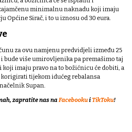
nicu, a božićnica će se isplatiti i
 zajamčenu minimalnu naknadu koji imaju
u Općine Sirač, i to u iznosu od 30 eura.
ve
čunu za ovu namjenu predvidjeli između 25
ko i bude više umirovljenika pa premašimo taj
i koji imaju pravo na to božićnicu će dobiti, a
korigirati tijekom idućeg rebalansa
načelnik Supan.
mah, zapratite nas na
Facebooku
i
TikToku
!