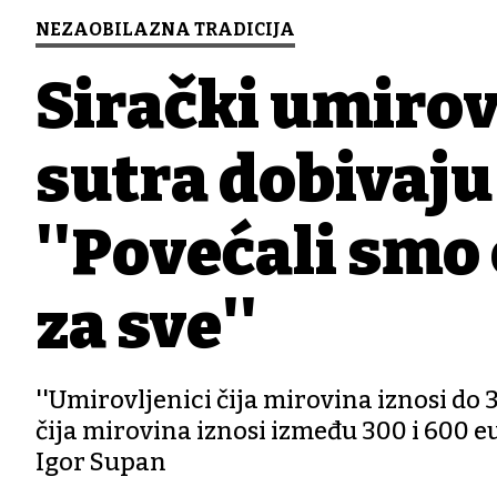
NEZAOBILAZNA TRADICIJA
Sirački umirov
sutra dobivaju
''Povećali smo
za sve''
''Umirovljenici čija mirovina iznosi do 
čija mirovina iznosi između 300 i 600 eu
Igor Supan