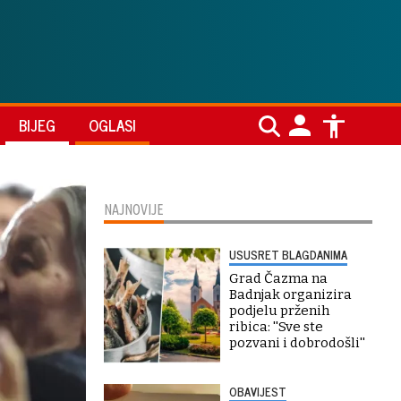
BIJEG
OGLASI
NAJNOVIJE
USUSRET BLAGDANIMA
Grad Čazma na
Badnjak organizira
podjelu prženih
ribica: ''Sve ste
pozvani i dobrodošli''
OBAVIJEST