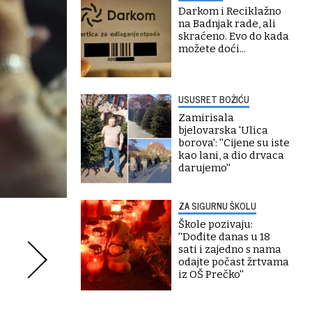
Darkom i Reciklažno
na Badnjak rade, ali
skraćeno. Evo do kada
možete doći...
USUSRET BOŽIĆU
Zamirisala
bjelovarska 'Ulica
borova': ''Cijene su iste
kao lani, a dio drvaca
darujemo''
ZA SIGURNU ŠKOLU
Škole pozivaju:
''Dođite danas u 18
sati i zajedno s nama
odajte počast žrtvama
iz OŠ Prečko''