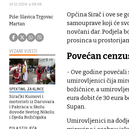
10.12.2024. u 08:08
Općina Sirač i ove se 
Piše: Slavica Trgovac
samouprave koji će sv
Martan
novčani dar. Podjela bo
prosinca u prostorijama
VEZANE VIJESTI
Povećan cenzu
- Ove godine povećali 
umirovljenici čija mir
božićnice, a umirovlje
SPEKTAKL ZA KLINCE
Sirački Kumovi i
eura dobit će 30 eura 
motoristi iz Daruvara
Supan.
i Pakraca u školu
dovode Svetog Nikolu
i Djeda Božićnjaka
Umirovljenici na dodje
POLA STOLJEĆA