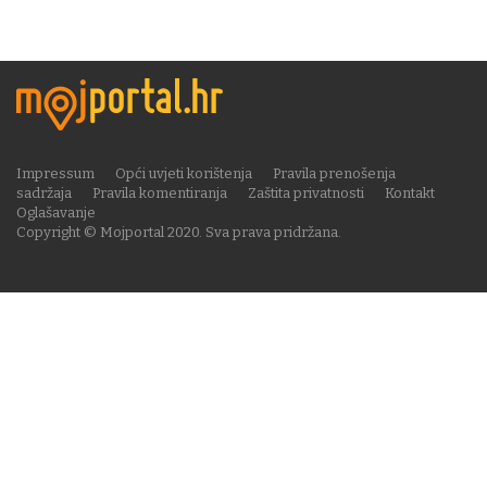
Impressum
Opći uvjeti korištenja
Pravila prenošenja
sadržaja
Pravila komentiranja
Zaštita privatnosti
Kontakt
Oglašavanje
Copyright © Mojportal 2020. Sva prava pridržana.