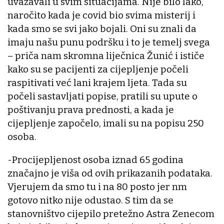
uvažavali u svim situacijama. Nije bilo lako,
naročito kada je covid bio svima misterij i
kada smo se svi jako bojali. Oni su znali da
imaju našu punu podršku i to je temelj svega
– priča nam skromna liječnica Žunić i ističe
kako su se pacijenti za cijepljenje počeli
raspitivati već lani krajem ljeta. Tada su
počeli sastavljati popise, pratili su upute o
poštivanju prava prednosti, a kada je
cijepljenje započelo, imali su na popisu 250
osoba.
-Procijepljenost osoba iznad 65 godina
značajno je viša od ovih prikazanih podataka.
Vjerujem da smo tu i na 80 posto jer nm
gotovo nitko nije odustao. S tim da se
stanovništvo cijepilo pretežno Astra Zenecom