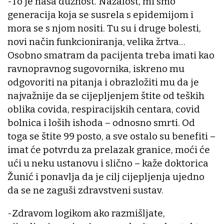
-To je naša dužnost. Nažalost, mi smo
generacija koja se susrela s epidemijom i
mora se s njom nositi. Tu su i druge bolesti,
novi način funkcioniranja, velika žrtva…
Osobno smatram da pacijenta treba imati kao
ravnopravnog sugovornika, iskreno mu
odgovoriti na pitanja i obrazložiti mu da je
najvažnije da se cijepljenjem štite od teških
oblika covida, respiracijskih centara, covid
bolnica i loših ishoda – odnosno smrti. Od
toga se štite 99 posto, a sve ostalo su benefiti –
imat će potvrdu za prelazak granice, moći će
ući u neku ustanovu i slično – kaže doktorica
Žunić i ponavlja da je cilj cijepljenja ujedno
da se ne zaguši zdravstveni sustav.
-Zdravom logikom ako razmišljate,