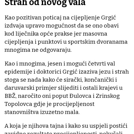
Strah od novog vala
Kao pozitivan poticaj na cijepljenje Grgić
izdvaja upravo mogućnost da se ono obavi
kod liječnika opće prakse jer masovna
cijepljenja i punktovi u sportskim dvoranama
mnogima ne odgovaraju.
Kao i mnogima, jesen i mogući četvrti val
epidemije i doktorici Grgić izaziva jezu i strah
stoga se nada kako će sirački, končanički i
daruvarski primjer slijediti i ostali krajevi u
BBŽ, naročito oni poput Đulovca i Zrinskog
Topolovca gdje je procijepljenost
stanovništva izuzetno mala.
A koja je njihova tajna i kako su uspjeli postići
zavidne rezultate procijepljenosti, pokušali