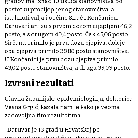
gradovima iznad 10 tisuća stanovništva po
postotku procijepljenog stanovništva, a
istaknuti valja i općine Sirač i Končanicu.
Daruvarčani su s prvom dozom cijepljeni 46,2
posto, a s drugom 40,4 posto. Čak 45,06 posto
Sirčana primilo je prvu dozu cjepiva, dok je
oba cjepiva primilo 38,88 posto stanovništva.
U Končanici je prvu dozu cjepiva primilo
43,02 posto stanovništva, a drugu 39,09 posto.
Izvrsni rezultati
Glavna županijska epidemiologinja, doktorica
Vesna Grgić, kazala nam je kako je veoma
zadovoljna tim rezultatima.
-Daruvar je 13 grad u Hrvatskoj po
procijepljenosti u državi ako promatramo