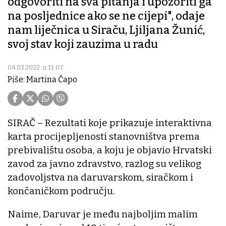
odgovoriti na sva pitanja i upozoriti ga
na posljednice ako se ne cijepi", odaje
nam liječnica u Siraču, Ljiljana Žunić,
svoj stav koji zauzima u radu
04.03.2022. u 11:07
Piše: Martina Čapo
SIRAČ – Rezultati koje prikazuje interaktivna
karta procijepljenosti stanovništva prema
prebivalištu osoba, a koju je objavio Hrvatski
zavod za javno zdravstvo, razlog su velikog
zadovoljstva na daruvarskom, siračkom i
končaničkom području.
Naime, Daruvar je među najboljim malim