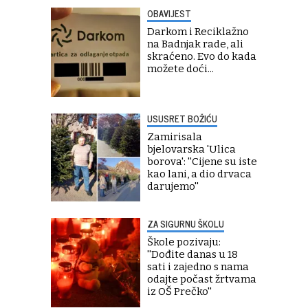
OBAVIJEST
Darkom i Reciklažno
na Badnjak rade, ali
skraćeno. Evo do kada
možete doći...
USUSRET BOŽIĆU
Zamirisala
bjelovarska 'Ulica
borova': ''Cijene su iste
kao lani, a dio drvaca
darujemo''
ZA SIGURNU ŠKOLU
Škole pozivaju:
''Dođite danas u 18
sati i zajedno s nama
odajte počast žrtvama
iz OŠ Prečko''