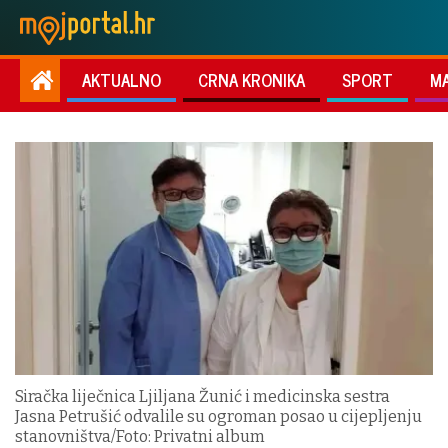
AKTUALNO
CRNA KRONIKA
SPORT
M
Siračka liječnica Ljiljana Žunić i medicinska sestra
Jasna Petrušić odvalile su ogroman posao u cijepljenju
stanovništva/Foto: Privatni album