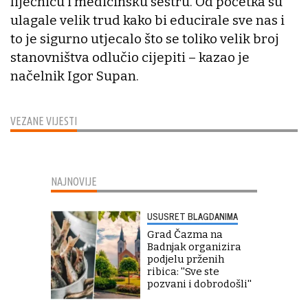
liječnicu i medicinsku sestru. Od početka su
ulagale velik trud kako bi educirale sve nas i
to je sigurno utjecalo što se toliko velik broj
stanovništva odlučio cijepiti – kazao je
načelnik Igor Supan.
VEZANE VIJESTI
NAJNOVIJE
USUSRET BLAGDANIMA
Grad Čazma na
Badnjak organizira
podjelu prženih
ribica: ''Sve ste
pozvani i dobrodošli''