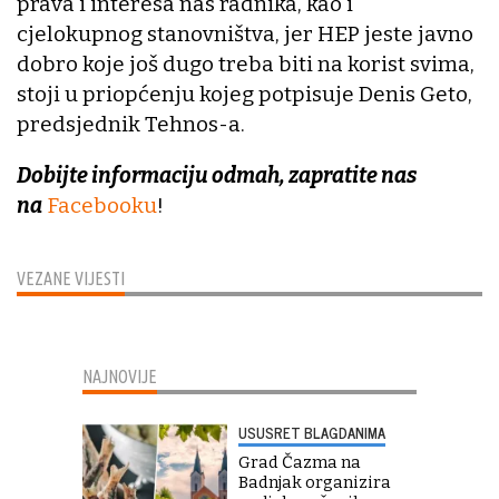
prava i interesa nas radnika, kao i
cjelokupnog stanovništva, jer HEP jeste javno
dobro koje još dugo treba biti na korist svima,
stoji u priopćenju kojeg potpisuje Denis Geto,
predsjednik Tehnos-a.
Dobijte informaciju odmah, zapratite nas
na
Facebooku
!
VEZANE VIJESTI
NAJNOVIJE
USUSRET BLAGDANIMA
Grad Čazma na
Badnjak organizira