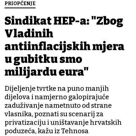
PRIOPĆENJE
Sindikat HEP-a: "Zbog
Vladinih
antiinflacijskih mjera
u gubitku smo
milijardu eura"
Dijeljenje tvrtke na puno manjih
dijelova i namjerno galopirajuće
zaduživanje nametnuto od strane
vlasnika, poznati su scenarij za
privatizaciju i uništavanje hrvatskih
poduzeća, kažu iz Tehnosa