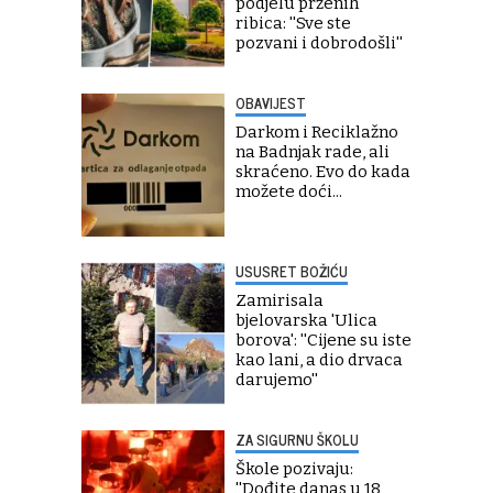
podjelu prženih
ribica: ''Sve ste
pozvani i dobrodošli''
OBAVIJEST
Darkom i Reciklažno
na Badnjak rade, ali
skraćeno. Evo do kada
možete doći...
USUSRET BOŽIĆU
Zamirisala
bjelovarska 'Ulica
borova': ''Cijene su iste
kao lani, a dio drvaca
darujemo''
ZA SIGURNU ŠKOLU
Škole pozivaju:
''Dođite danas u 18