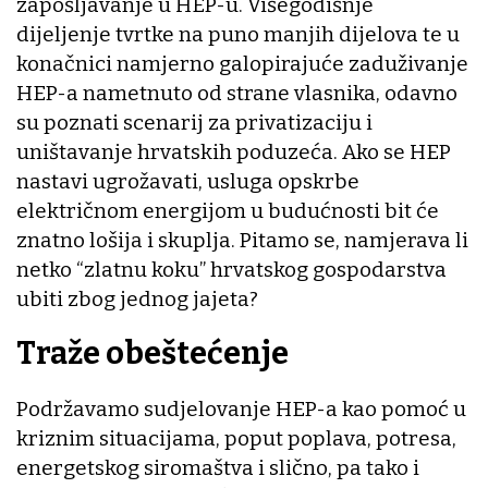
zapošljavanje u HEP-u. Višegodišnje
dijeljenje tvrtke na puno manjih dijelova te u
konačnici namjerno galopirajuće zaduživanje
HEP-a nametnuto od strane vlasnika, odavno
su poznati scenarij za privatizaciju i
uništavanje hrvatskih poduzeća. Ako se HEP
nastavi ugrožavati, usluga opskrbe
električnom energijom u budućnosti bit će
znatno lošija i skuplja. Pitamo se, namjerava li
netko “zlatnu koku” hrvatskog gospodarstva
ubiti zbog jednog jajeta?
Traže obeštećenje
Podržavamo sudjelovanje HEP-a kao pomoć u
kriznim situacijama, poput poplava, potresa,
energetskog siromaštva i slično, pa tako i