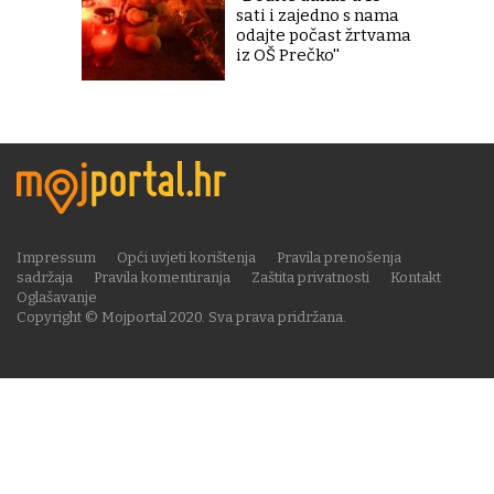
sati i zajedno s nama
odajte počast žrtvama
iz OŠ Prečko''
Impressum
Opći uvjeti korištenja
Pravila prenošenja
sadržaja
Pravila komentiranja
Zaštita privatnosti
Kontakt
Oglašavanje
Copyright © Mojportal 2020. Sva prava pridržana.