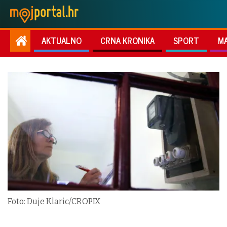
AKTUALNO
CRNA KRONIKA
SPORT
M
Foto: Duje Klaric/CROPIX