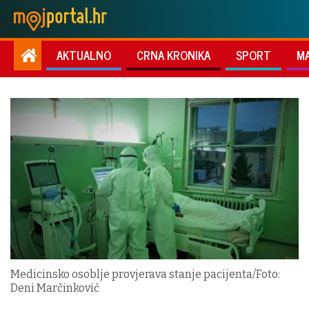
AKTUALNO
CRNA KRONIKA
SPORT
M
Medicinsko osoblje provjerava stanje pacijenta/Foto:
Deni Marčinković