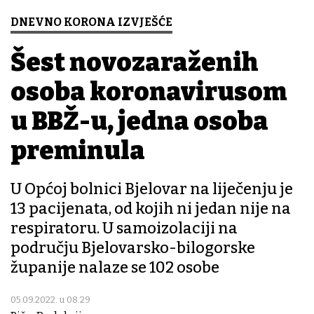
DNEVNO KORONA IZVJEŠĆE
Šest novozaraženih
osoba koronavirusom
u BBŽ-u, jedna osoba
preminula
U Općoj bolnici Bjelovar na liječenju je
13 pacijenata, od kojih ni jedan nije na
respiratoru. U samoizolaciji na
području Bjelovarsko-bilogorske
županije nalaze se 102 osobe
05.09.2022. u 08:29