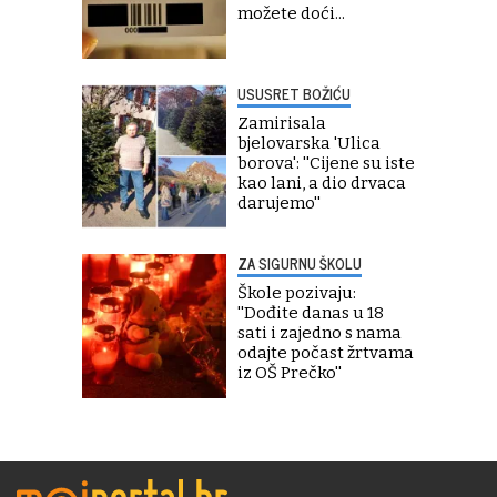
možete doći...
USUSRET BOŽIĆU
Zamirisala
bjelovarska 'Ulica
borova': ''Cijene su iste
kao lani, a dio drvaca
darujemo''
ZA SIGURNU ŠKOLU
Škole pozivaju:
''Dođite danas u 18
sati i zajedno s nama
odajte počast žrtvama
iz OŠ Prečko''