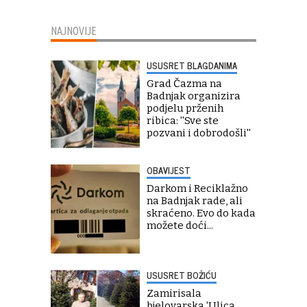
NAJNOVIJE
USUSRET BLAGDANIMA
Grad Čazma na
Badnjak organizira
podjelu prženih
ribica: ''Sve ste
pozvani i dobrodošli''
OBAVIJEST
Darkom i Reciklažno
na Badnjak rade, ali
skraćeno. Evo do kada
možete doći...
USUSRET BOŽIĆU
Zamirisala
bjelovarska 'Ulica