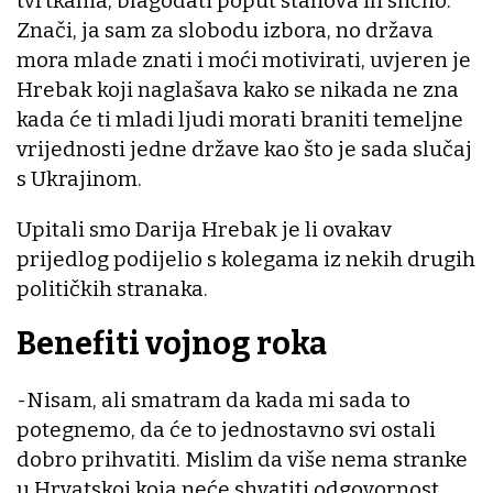
tvrtkama, blagodati poput stanova ili slično.
Znači, ja sam za slobodu izbora, no država
mora mlade znati i moći motivirati, uvjeren je
Hrebak koji naglašava kako se nikada ne zna
kada će ti mladi ljudi morati braniti temeljne
vrijednosti jedne države kao što je sada slučaj
s Ukrajinom.
Upitali smo Darija Hrebak je li ovakav
prijedlog podijelio s kolegama iz nekih drugih
političkih stranaka.
Benefiti vojnog roka
-Nisam, ali smatram da kada mi sada to
potegnemo, da će to jednostavno svi ostali
dobro prihvatiti. Mislim da više nema stranke
u Hrvatskoj koja neće shvatiti odgovornost