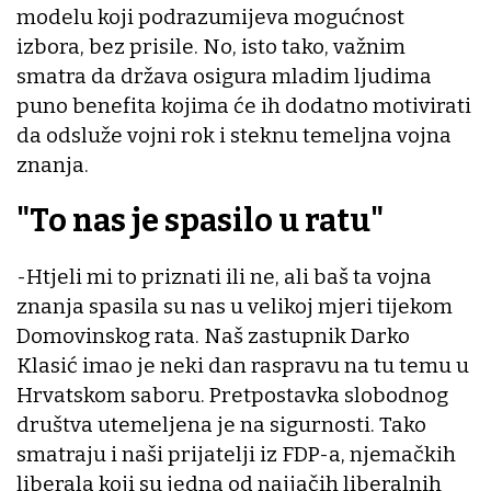
modelu koji podrazumijeva mogućnost
izbora, bez prisile. No, isto tako, važnim
smatra da država osigura mladim ljudima
puno benefita kojima će ih dodatno motivirati
da odsluže vojni rok i steknu temeljna vojna
znanja.
"To nas je spasilo u ratu"
-Htjeli mi to priznati ili ne, ali baš ta vojna
znanja spasila su nas u velikoj mjeri tijekom
Domovinskog rata. Naš zastupnik Darko
Klasić imao je neki dan raspravu na tu temu u
Hrvatskom saboru. Pretpostavka slobodnog
društva utemeljena je na sigurnosti. Tako
smatraju i naši prijatelji iz FDP-a, njemačkih
liberala koji su jedna od najjačih liberalnih