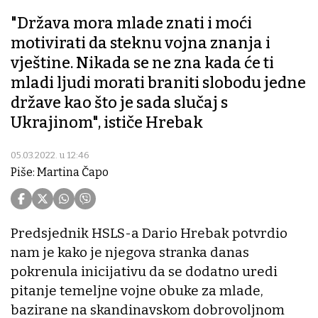
"Država mora mlade znati i moći
motivirati da steknu vojna znanja i
vještine. Nikada se ne zna kada će ti
mladi ljudi morati braniti slobodu jedne
države kao što je sada slučaj s
Ukrajinom", ističe Hrebak
05.03.2022. u 12:46
Piše: Martina Čapo
Predsjednik HSLS-a Dario Hrebak potvrdio
nam je kako je njegova stranka danas
pokrenula inicijativu da se dodatno uredi
pitanje temeljne vojne obuke za mlade,
bazirane na skandinavskom dobrovoljnom