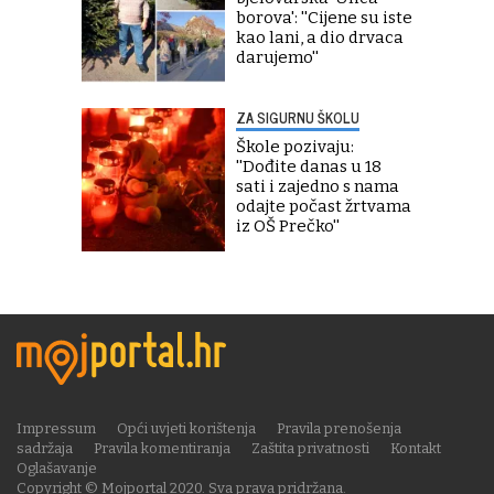
borova': ''Cijene su iste
kao lani, a dio drvaca
darujemo''
ZA SIGURNU ŠKOLU
Škole pozivaju:
''Dođite danas u 18
sati i zajedno s nama
odajte počast žrtvama
iz OŠ Prečko''
Impressum
Opći uvjeti korištenja
Pravila prenošenja
sadržaja
Pravila komentiranja
Zaštita privatnosti
Kontakt
Oglašavanje
Copyright © Mojportal 2020. Sva prava pridržana.