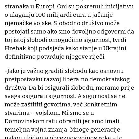
stranaka u Europi. Oni su pokrenuli inicijativu
o ulaganju 100 milijardi eura u jačanje
njemačke vojske. Slobodno društvo može
postojati samo ako smo dovoljno odgovorni da
toj istoj slobodi omogućimo sigurnost, tvrdi
Hrebak koji podsjeća kako stanje u Ukrajini
definitivno potvrđuje njegove riječi.
-Jako je važno graditi slobodu kao osnovnu
pretpostavku razvoj liberalno demokratskog
društva. Da bi osigurali slobodu, moramo prije
svega osigurati sigurnost. A sigurnost se ne
može zaštititi govorima, već konkretnim
stvarima – vojskom. Mi smo se u
Domovinskom ratu obranili jer smo imali
temeljna vojna znanja. Mnoge generacije
nakon ukidanja obveznog vojnog roka – to