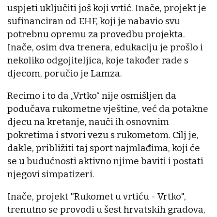
uspjeti uključiti još koji vrtić. Inače, projekt je
sufinanciran od EHF, koji je nabavio svu
potrebnu opremu za provedbu projekta.
Inače, osim dva trenera, edukaciju je prošlo i
nekoliko odgojiteljica, koje također rade s
djecom, poručio je Lamza.
Recimo i to da „Vrtko“ nije osmišljen da
podučava rukometne vještine, već da potakne
djecu na kretanje, nauči ih osnovnim
pokretima i stvori vezu s rukometom. Cilj je,
dakle, približiti taj sport najmlađima, koji će
se u budućnosti aktivno njime baviti i postati
njegovi simpatizeri.
Inače, projekt "Rukomet u vrtiću - Vrtko",
trenutno se provodi u šest hrvatskih gradova,