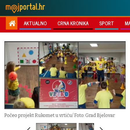
AKTUALNO
CRNA KRONIKA
SPORT
M
Počeo projekt Rukomet u vrtiću/ Foto: Grad Bjelovar