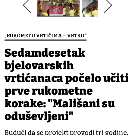
„RUKOMET U VRTIĆIMA – VRTKO“
Sedamdesetak
bjelovarskih
vrtićanaca počelo učiti
prve rukometne
korake: "Mališani su
oduševljeni"
Budući da se projekt provodi tri godine,