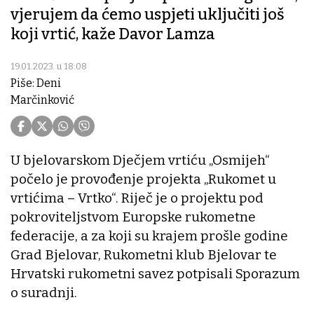
vjerujem da ćemo uspjeti uključiti još
koji vrtić, kaže Davor Lamza
19.01.2023. u 18:08
Piše: Deni
Marčinković
U bjelovarskom Dječjem vrtiću „Osmijeh“
počelo je provođenje projekta „Rukomet u
vrtićima – Vrtko“. Riječ je o projektu pod
pokroviteljstvom Europske rukometne
federacije, a za koji su krajem prošle godine
Grad Bjelovar, Rukometni klub Bjelovar te
Hrvatski rukometni savez potpisali Sporazum
o suradnji.