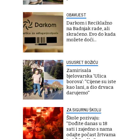
OBAVIJEST
Darkom i Reciklažno
na Badnjak rade, ali
skraćeno. Evo do kada
možete doći...
USUSRET BOŽIĆU
Zamirisala
bjelovarska 'Ulica
borova': ''Cijene su iste
kao lani, a dio drvaca
darujemo''
ZA SIGURNU ŠKOLU
Škole pozivaju:
''Dođite danas u 18
sati i zajedno s nama
odajte počast žrtvama