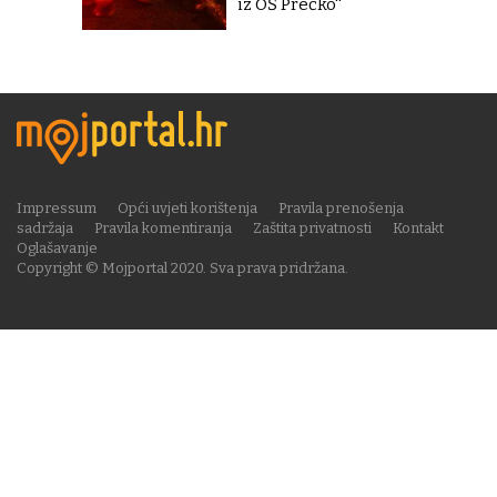
iz OŠ Prečko''
Impressum
Opći uvjeti korištenja
Pravila prenošenja
sadržaja
Pravila komentiranja
Zaštita privatnosti
Kontakt
Oglašavanje
Copyright © Mojportal 2020. Sva prava pridržana.