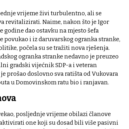
ednje vrijeme živi turbulentno, ali se
 revitalizirati. Naime, nakon što je Igor
le godine dao ostavku na mjesto šefa
e povukao i iz daruvarskog ogranka stranke,
tike, počela su se tražiti nova rješenja.
adskog ogranka stranke nedavno je preuzeo
lni gradski vijećnik SDP-a i veteran
je prošao doslovno sva ratišta od Vukovara
puta u Domovinskom ratu bio i ranjavan.
nova
ekao, posljednje vrijeme obilazi članove
tivirati one koji su dosad bili više pasivni