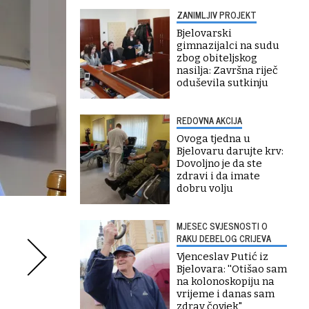
ZANIMLJIV PROJEKT
Bjelovarski
gimnazijalci na sudu
zbog obiteljskog
nasilja: Završna riječ
oduševila sutkinju
REDOVNA AKCIJA
Ovoga tjedna u
Bjelovaru darujte krv:
Dovoljno je da ste
zdravi i da imate
dobru volju
MJESEC SVJESNOSTI O
RAKU DEBELOG CRIJEVA
Vjenceslav Putić iz
Bjelovara: ''Otišao sam
na kolonoskopiju na
vrijeme i danas sam
zdrav čovjek"