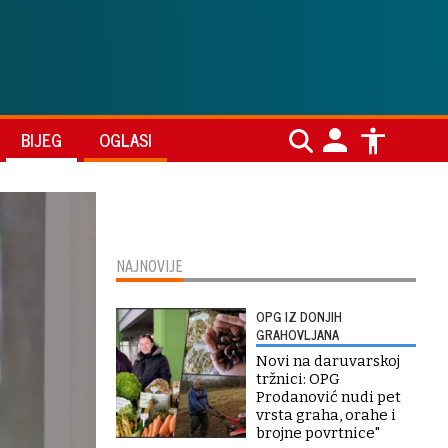
BIJEG
OGLASI
NAJNOVIJE
OPG IZ DONJIH
GRAHOVLJANA
Novi na daruvarskoj
tržnici: OPG
Prodanović nudi pet
vrsta graha, orahe i
brojne povrtnice"