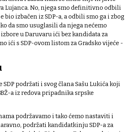
 Lujanca. No, njega smo definitivno odbili
je bio izbačen iz SDP-a, a odbili smo ga i zbog
ako da smo usuglasili da njega nećemo
 izbore u Daruvaru ići bez kandidata za
mo ići s SDP-ovom listom za Gradsko vijeće -
u
e SDP podržati i svog člana Sašu Lukića koji
BBŽ-a iz redova pripadnika srpske
inama podržavamo i tako ćemo nastaviti i
naravno, podržati kandidatkinju SDP-a za