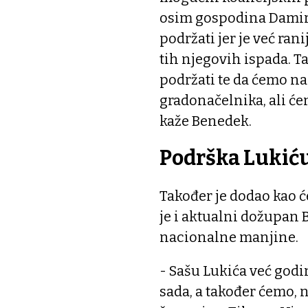
osim gospodina Damira
podržati jer je već rani
tih njegovih ispada. T
podržati te da ćemo na
gradonačelnika, ali će
kaže Benedek.
Podrška Lukić
Također je dodao kao ć
je i aktualni dožupan 
nacionalne manjine.
- Sašu Lukića već god
sada, a također ćemo, 