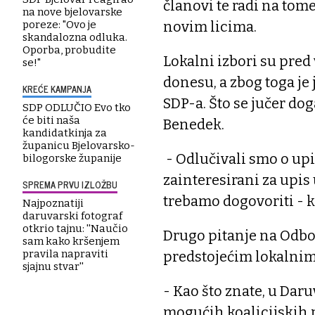
članovi te radi na tom
na nove bjelovarske
novim licima.
poreze: "Ovo je
skandalozna odluka.
Oporba, probudite
Lokalni izbori su pred 
se!"
donesu, a zbog toga je
KREĆE KAMPANJA
SDP-a. Što se jučer do
SDP ODLUČIO Evo tko
će biti naša
Benedek.
kandidatkinja za
županicu Bjelovarsko-
- Odlučivali smo o upi
bilogorske županije
zainteresirani za upis 
SPREMA PRVU IZLOŽBU
trebamo dogovoriti - 
Najpoznatiji
daruvarski fotograf
otkrio tajnu: ''Naučio
Drugo pitanje na Odbor
sam kako kršenjem
pravila napraviti
predstojećim lokalnim
sjajnu stvar''
- Kao što znate, u Dar
mogućih koalicijskih p