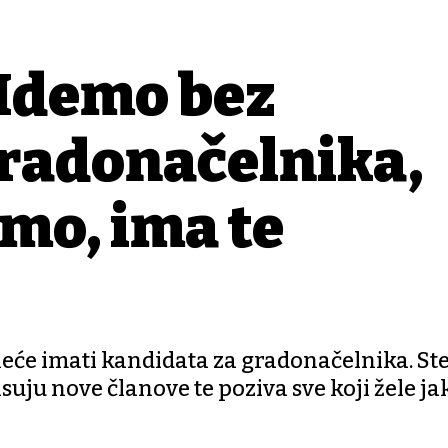
"Idemo bez
gradonačelnika,
imo, ima te
i neće imati kandidata za gradonačelnika. St
suju nove članove te poziva sve koji žele ja