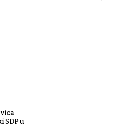
evica
ki SDP u