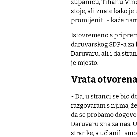
županicu, Tihanu Vince
stoje, ali znate kako je
promijeniti - kaže na
Istovremeno s priprem
daruvarskog SDP-a za k
Daruvaru, ali i da stra
je mjesto.
Vrata otvoren
- Da, u stranci se bio 
razgovaram s njima, žel
da se probamo dogovori
Daruvaru zna za nas. 
stranke, a učlanili smo