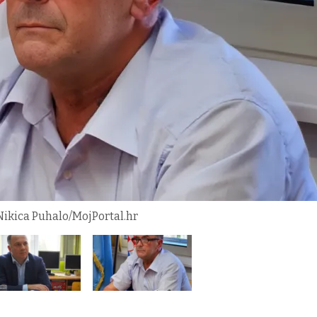
ikica Puhalo/MojPortal.hr