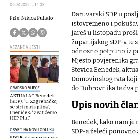
06.03.2025. u 14:08
Daruvarski SDP u poslj
Piše: Nikica Puhalo
istovremeno i pokušava
Jareš u listopadu proš
županijskog SDP-a te s
VEZANE VIJESTI
odnosno potpuno iz poli
Mjesto povjerenika gr
Stevica Benedek, aktua
Domovinskog rata koji 
GRADSKO VIJEĆE
do Dubrovnika te dva 
AKTUALAC Benedek
(SDP): "U Zagrebačkoj
Upis novih čla
se širi miris plina",
Lneniček: "Zvat ćemo
HEP Plin"
Benedek, kako nam je r
OSVRT NA NOVU ODLUKU
SDP-a želeći ponovno ak
SDP Bjelovar reagirao