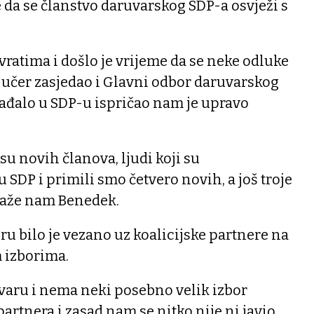
e da se članstvo daruvarskog SDP-a osvježi s
vratima i došlo je vrijeme da se neke odluke
 jučer zasjedao i Glavni odbor daruvarskog
gađalo u SDP-u ispričao nam je upravo
su novih članova, ljudi koji su
u SDP i primili smo četvero novih, a još troje
kaže nam Benedek.
u bilo je vezano uz koalicijske partnere na
 izborima.
uvaru i nema neki posebno velik izbor
artnera i zasad nam se nitko nije ni javio