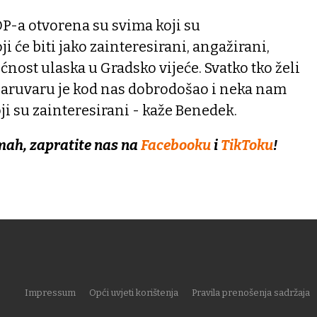
P-a otvorena su svima koji su
ji će biti jako zainteresirani, angažirani,
ćnost ulaska u Gradsko vijeće. Svatko tko želi
aruvaru je kod nas dobrodošao i neka nam
ji su zainteresirani - kaže Benedek.
mah, zapratite nas na
Facebooku
i
TikToku
!
Impressum
Opći uvjeti korištenja
Pravila prenošenja sadržaja