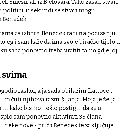
k Smešnjak iz Bjelovara. Tako zasad stvari
 u politici, u sekundi se stvari mogu
m Benedek.
ama za izbore, Benedek radi na podizanju
ojeg i sam kaže da ima svoje biračko tijelo u
nku sada ponovno treba vratiti tamo gdje joj
a svima
dogodio raskol, a ja sada obilazim članove i
im čuti njihova razmišljanja. Moja je želja
ti kako bismo nešto postigli, da se u
Uspio sam ponovno aktivirati 33 člana
 i neke nove - priča Benedek te zaključuje: