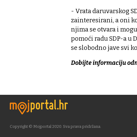
- Vrata daruvarskog SD
zainteresirani, a oni ko
njima se otvara i mogu
pomoći radu SDP-a u D
se slobodno jave svi ko
Dobijte informaciju od
Copyright © Mojportal 2020. Sva prava pridržana.