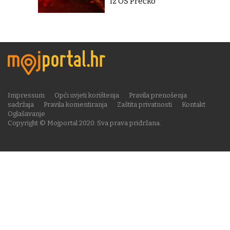
iz OŠ Prečko''
Impressum
Opći uvjeti korištenja
Pravila prenošenja
sadržaja
Pravila komentiranja
Zaštita privatnosti
Kontakt
Oglašavanje
Copyright © Mojportal 2020. Sva prava pridržana.