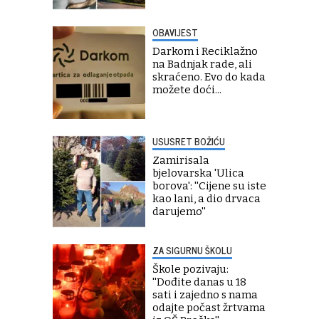
OBAVIJEST
Darkom i Reciklažno
na Badnjak rade, ali
skraćeno. Evo do kada
možete doći...
USUSRET BOŽIĆU
Zamirisala
bjelovarska 'Ulica
borova': ''Cijene su iste
kao lani, a dio drvaca
darujemo''
ZA SIGURNU ŠKOLU
Škole pozivaju:
''Dođite danas u 18
sati i zajedno s nama
odajte počast žrtvama