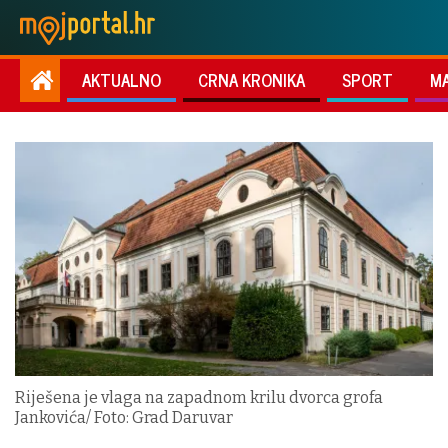
AKTUALNO
CRNA KRONIKA
SPORT
M
Riješena je vlaga na zapadnom krilu dvorca grofa
Jankovića/ Foto: Grad Daruvar