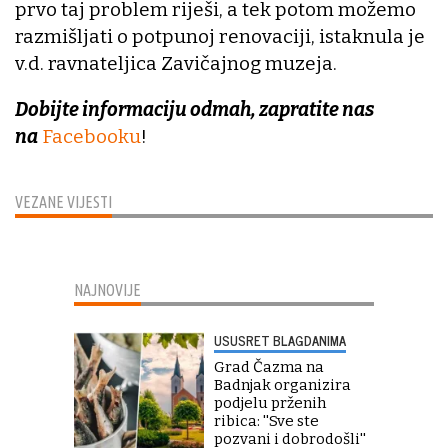
prvo taj problem riješi, a tek potom možemo
razmišljati o potpunoj renovaciji, istaknula je
v.d. ravnateljica Zavičajnog muzeja.
Dobijte informaciju odmah, zapratite nas
na
Facebooku
!
VEZANE VIJESTI
NAJNOVIJE
USUSRET BLAGDANIMA
Grad Čazma na
Badnjak organizira
podjelu prženih
ribica: ''Sve ste
pozvani i dobrodošli''