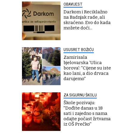
OBAVIJEST
Darkom i Reciklažno
na Badnjak rade, ali
skraćeno. Evo do kada
možete doći...
USUSRET BOŽIĆU
Zamirisala
bjelovarska 'Ulica
borova': ''Cijene su iste
kao lani, a dio drvaca
darujemo''
ZA SIGURNU ŠKOLU
Škole pozivaju:
''Dođite danas u 18
sati i zajedno s nama
odajte počast žrtvama
iz OŠ Prečko''