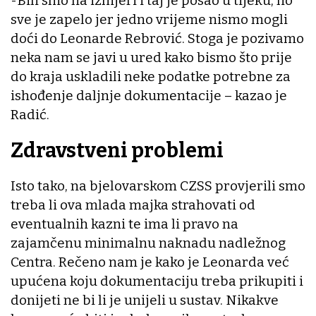
-Bili smo na izmjeri i taj je posao u tijeku, no
sve je zapelo jer jedno vrijeme nismo mogli
doći do Leonarde Rebrović. Stoga je pozivamo
neka nam se javi u ured kako bismo što prije
do kraja uskladili neke podatke potrebne za
ishođenje daljnje dokumentacije – kazao je
Radić.
Zdravstveni problemi
Isto tako, na bjelovarskom CZSS provjerili smo
treba li ova mlada majka strahovati od
eventualnih kazni te ima li pravo na
zajamčenu minimalnu naknadu nadležnog
Centra. Rečeno nam je kako je Leonarda već
upućena koju dokumentaciju treba prikupiti i
donijeti ne bi li je unijeli u sustav. Nikakve