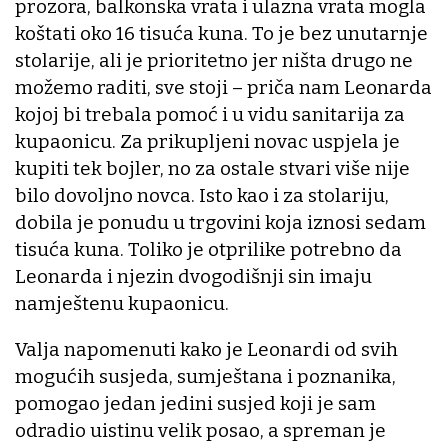
prozora, balkonska vrata i ulazna vrata mogla
koštati oko 16 tisuća kuna. To je bez unutarnje
stolarije, ali je prioritetno jer ništa drugo ne
možemo raditi, sve stoji – priča nam Leonarda
kojoj bi trebala pomoć i u vidu sanitarija za
kupaonicu. Za prikupljeni novac uspjela je
kupiti tek bojler, no za ostale stvari više nije
bilo dovoljno novca. Isto kao i za stolariju,
dobila je ponudu u trgovini koja iznosi sedam
tisuća kuna. Toliko je otprilike potrebno da
Leonarda i njezin dvogodišnji sin imaju
namještenu kupaonicu.
Valja napomenuti kako je Leonardi od svih
mogućih susjeda, sumještana i poznanika,
pomogao jedan jedini susjed koji je sam
odradio uistinu velik posao, a spreman je