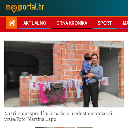
AKTUALNO
CRNA KRONIKA
SPORT
M
Na trijemu ispred kuće na kojoj nedostaju prozori i
vrata/Foto: Martina Čapo