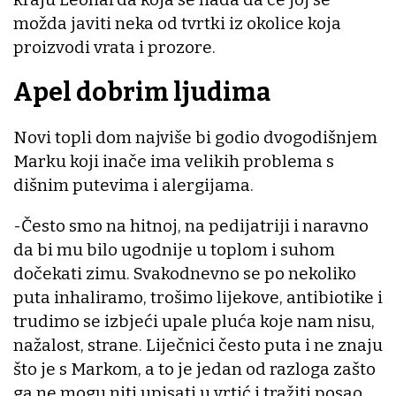
možda javiti neka od tvrtki iz okolice koja
proizvodi vrata i prozore.
Apel dobrim ljudima
Novi topli dom najviše bi godio dvogodišnjem
Marku koji inače ima velikih problema s
dišnim putevima i alergijama.
-Često smo na hitnoj, na pedijatriji i naravno
da bi mu bilo ugodnije u toplom i suhom
dočekati zimu. Svakodnevno se po nekoliko
puta inhaliramo, trošimo lijekove, antibiotike i
trudimo se izbjeći upale pluća koje nam nisu,
nažalost, strane. Liječnici često puta i ne znaju
što je s Markom, a to je jedan od razloga zašto
ga ne mogu niti upisati u vrtić i tražiti posao.