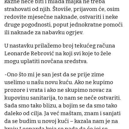
kazne neće biti i mlada majka ne treba
strahovati od njih. Štoviše, prijavom će, osim
redovite mjesečne naknade, ostvariti i neke
druge pogodnosti, poput jednokratne pomoći
ili naknade za nabavku ogrjev.
U nastavku prilažemo broj tekućeg računa
Leonarde Rebrović na koji svi koje to žele
mogu uplatiti novčana sredstva.
-Ono što mi je san jest da se prije zime
uselimo u našu novu kuću. Ako ne kupimo
prozore i vrata i ako ne skupimo novac za
kupovinu sanitarija, to nam se neće ostvariti.
Sada smo tako blizu, a bojim se da smo tako
daleko od cilja. Ja već maštam, znam i sanjati
da se budim u novoj kući – kazala nam je na
kraju Leonarda koja se nada da će joj se