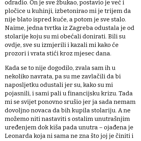
odradio. On je sve žbukao, postavio je već i
pločice u kuhinji, izbetonirao mi je trijem da
nije blato ispred kuće, a potom je sve stalo.
Naime, jedna tvrtka iz Zagreba odustala je od
stolarije koju su mi obećali donirati. Bili su
ovdje, sve su izmjerili i kazali mi kako će
prozori i vrata stići kroz mjesec dana.
Kada se to nije dogodilo, zvala sam ih u
nekoliko navrata, pa su me zavlačili da bi
naposljetku odustali jer su, kako su mi
pojasnili, i sami pali u financijsku krizu. Tada
mi se svijet ponovno srušio jer ja sada nemam
dovoljno novaca da bih kupila stolariju. A ne
možemo niti nastaviti s ostalim unutrašnjim
uređenjem dok kiša pada unutra – ojađena je
Leonarda koja ni sama ne zna što joj je činiti i