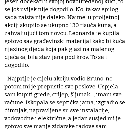
jesen dočekati u svojoj novouređenoj kući, to
se još uvijek nije dogodilo. No, takav epilog
sada zaista nije daleko. Naime, u proljetnoj
akciji skupilo se ukupno 130 tisuća kuna, a
zahvaljujući tom novcu, Leonarda je kupila
gotovo sav građevinski materijal kako bi kuća
njezinog djeda koja pak glasi na malenog
dječaka, bila stavljena pod krov. To se i
dogodilo.
-Najprije je cijelu akciju vodio Bruno, no
potom mi je prepustio sve poslove. Uspjela
sam kupiti grede, crijep, šljunak…, imam sve
račune. Iskopala se septička jama, izgradio se
dimnjak, napravljene su sve instalacije,
vodovodne i električne, a jedan susjed mi je
gotovo sve manje zidarske radove sam