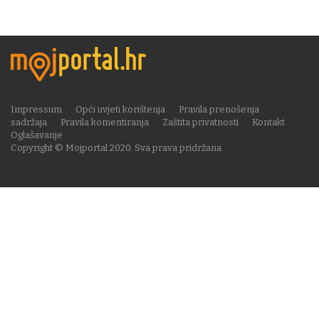
Impressum
Opći uvjeti korištenja
Pravila prenošenja
sadržaja
Pravila komentiranja
Zaštita privatnosti
Kontakt
Oglašavanje
Copyright © Mojportal 2020. Sva prava pridržana.