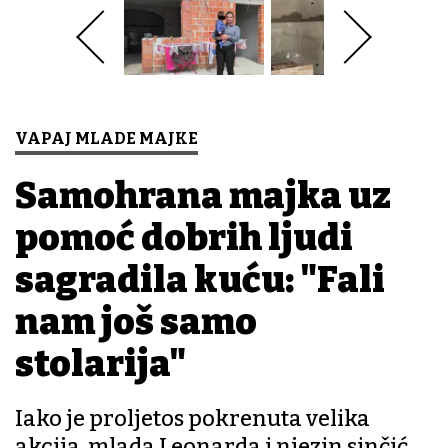
VAPAJ MLADE MAJKE
Samohrana majka uz
pomoć dobrih ljudi
sagradila kuću: "Fali
nam još samo
stolarija"
Iako je proljetos pokrenuta velika
akcija, mlada Leonarda i njezin sinčić