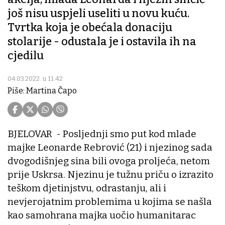
još nisu uspjeli useliti u novu kuću.
Tvrtka koja je obećala donaciju
stolarije - odustala je i ostavila ih na
cjedilu
04.03.2022. u 11:42
Piše: Martina Čapo
BJELOVAR - Posljednji smo put kod mlade
majke Leonarde Rebrović (21) i njezinog sada
dvogodišnjeg sina bili ovoga proljeća, netom
prije Uskrsa. Njezinu je tužnu priču o izrazito
teškom djetinjstvu, odrastanju, ali i
nevjerojatnim problemima u kojima se našla
kao samohrana majka uočio humanitarac