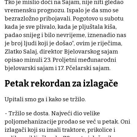
Tko je mislio doći na Sajam, nije niti gledao
vremensku prognozu. Ispalo je da smo se
bezrazložno pribojavali. Pogotovo u subotu
kada je sve plivalo, kada je pljuštala kiša,
padao snijeg i bilo nevrijeme, iznenadio nas
je broj ljudi koji je došao“, ovim je riječima,
Zlatko Salaj, direktor Bjelovarskog sajam
opisao minuli 23. Proljetni međunarodni
bjelovarski sajam i 17. Pčelarski sajam.
Petak rekordan za izlagače
Upitali smo ga i kako se tržilo.
- Tržilo se dosta. Najveći dio velike
poljomehanizacije prodao se već u petak. Oni
izlagači koji su imali traktore, prikolice i