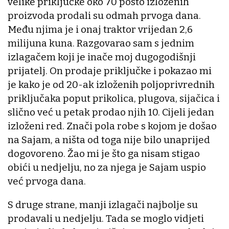
velike priključke oko 70 posto izloženih
proizvoda prodali su odmah prvoga dana.
Među njima je i onaj traktor vrijedan 2,6
milijuna kuna. Razgovarao sam s jednim
izlagačem koji je inače moj dugogodišnji
prijatelj. On prodaje priključke i pokazao mi
je kako je od 20-ak izloženih poljoprivrednih
priključaka poput prikolica, plugova, sijačica i
slično već u petak prodao njih 10. Cijeli jedan
izloženi red. Znači pola robe s kojom je došao
na Sajam, a ništa od toga nije bilo unaprijed
dogovoreno. Žao mi je što ga nisam stigao
obići u nedjelju, no za njega je Sajam uspio
već prvoga dana.
S druge strane, manji izlagači najbolje su
prodavali u nedjelju. Tada se moglo vidjeti