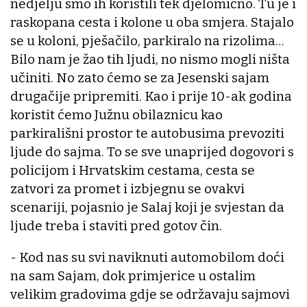
nedjelju smo ih koristili tek djelomično. Tu je i
raskopana cesta i kolone u oba smjera. Stajalo
se u koloni, pješačilo, parkiralo na rizolima…
Bilo nam je žao tih ljudi, no nismo mogli ništa
učiniti. No zato ćemo se za Jesenski sajam
drugačije pripremiti. Kao i prije 10-ak godina
koristit ćemo Južnu obilaznicu kao
parkirališni prostor te autobusima prevoziti
ljude do sajma. To se sve unaprijed dogovori s
policijom i Hrvatskim cestama, cesta se
zatvori za promet i izbjegnu se ovakvi
scenariji, pojasnio je Salaj koji je svjestan da
ljude treba i staviti pred gotov čin.
- Kod nas su svi naviknuti automobilom doći
na sam Sajam, dok primjerice u ostalim
velikim gradovima gdje se održavaju sajmovi