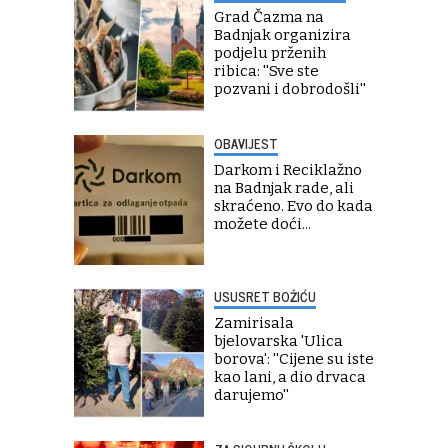
Grad Čazma na
Badnjak organizira
podjelu prženih
ribica: ''Sve ste
pozvani i dobrodošli''
OBAVIJEST
Darkom i Reciklažno
na Badnjak rade, ali
skraćeno. Evo do kada
možete doći...
USUSRET BOŽIĆU
Zamirisala
bjelovarska 'Ulica
borova': ''Cijene su iste
kao lani, a dio drvaca
darujemo''