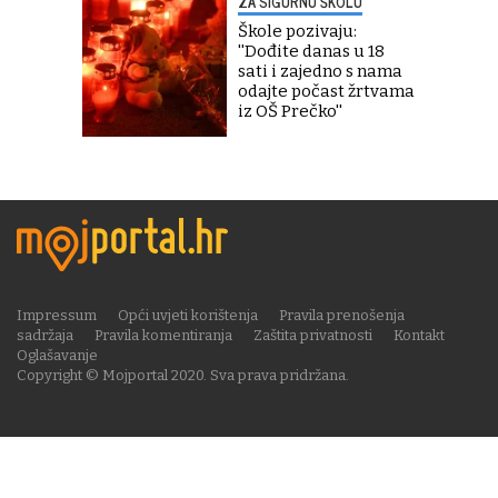
ZA SIGURNU ŠKOLU
Škole pozivaju:
''Dođite danas u 18
sati i zajedno s nama
odajte počast žrtvama
iz OŠ Prečko''
Impressum
Opći uvjeti korištenja
Pravila prenošenja
sadržaja
Pravila komentiranja
Zaštita privatnosti
Kontakt
Oglašavanje
Copyright © Mojportal 2020. Sva prava pridržana.