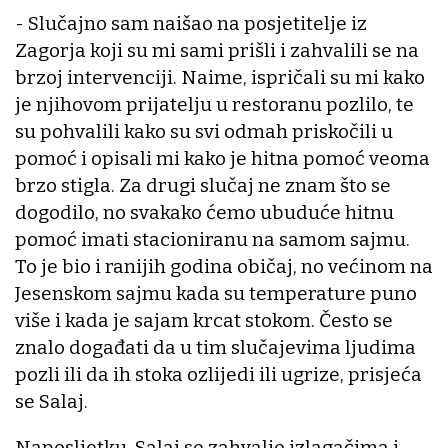
- Slučajno sam naišao na posjetitelje iz
Zagorja koji su mi sami prišli i zahvalili se na
brzoj intervenciji. Naime, ispričali su mi kako
je njihovom prijatelju u restoranu pozlilo, te
su pohvalili kako su svi odmah priskočili u
pomoć i opisali mi kako je hitna pomoć veoma
brzo stigla. Za drugi slučaj ne znam što se
dogodilo, no svakako ćemo ubuduće hitnu
pomoć imati stacioniranu na samom sajmu.
To je bio i ranijih godina običaj, no većinom na
Jesenskom sajmu kada su temperature puno
više i kada je sajam krcat stokom. Često se
znalo događati da u tim slučajevima ljudima
pozli ili da ih stoka ozlijedi ili ugrize, prisjeća
se Salaj.
Naposljetku, Salaj se zahvalio izlagačima i