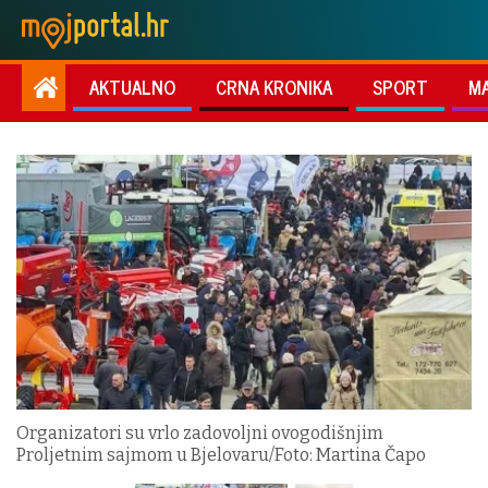
AKTUALNO
CRNA KRONIKA
SPORT
M
Organizatori su vrlo zadovoljni ovogodišnjim
Proljetnim sajmom u Bjelovaru/Foto: Martina Čapo