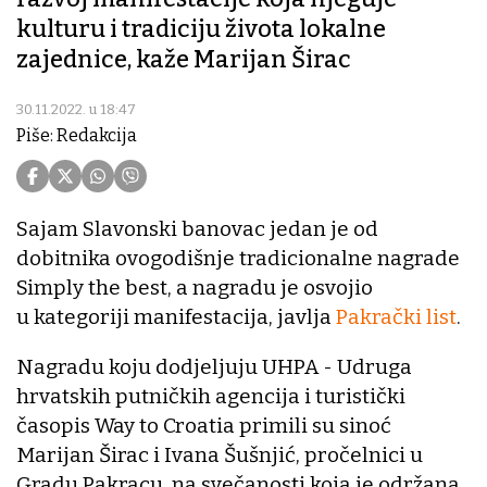
kulturu i tradiciju života lokalne
zajednice, kaže Marijan Širac
30.11.2022. u 18:47
Piše: Redakcija
Sajam Slavonski banovac jedan je od
dobitnika ovogodišnje tradicionalne nagrade
Simply the best, a nagradu je osvojio
u kategoriji manifestacija, javlja
Pakrački list
.
Nagradu koju dodjeljuju UHPA - Udruga
hrvatskih putničkih agencija i turistički
časopis Way to Croatia primili su sinoć
Marijan Širac i Ivana Šušnjić, pročelnici u
Gradu Pakracu, na svečanosti koja je održana