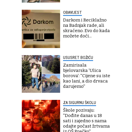
OBAVIJEST
Darkom i Reciklažno
na Badnjak rade, ali
skraćeno. Evo do kada
možete doći...
USUSRET BOŽIĆU
Zamirisala
bjelovarska 'Ulica
borova': ''Cijene su iste
kao lani, a dio drvaca
darujemo''
ZA SIGURNU ŠKOLU
Škole pozivaju:
''Dođite danas u 18
sati i zajedno s nama
odajte počast žrtvama
iz OŠ Prečko''