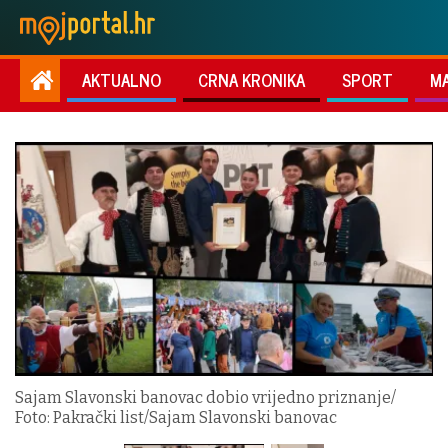
AKTUALNO
CRNA KRONIKA
SPORT
M
Sajam Slavonski banovac dobio vrijedno priznanje/
Foto: Pakrački list/Sajam Slavonski banovac