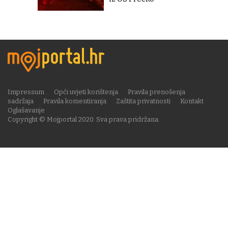
Impressum
Opći uvjeti korištenja
Pravila prenošenja
sadržaja
Pravila komentiranja
Zaštita privatnosti
Kontakt
Oglašavanje
Copyright © Mojportal 2020. Sva prava pridržana.