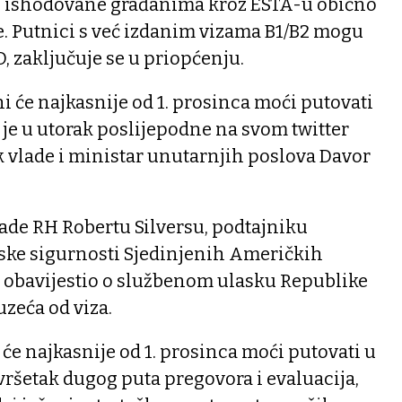
u ishodovane građanima kroz ESTA-u obično
e. Putnici s već izdanim vizama B1/B2 mogu
AD, zaključuje se u priopćenju.
ni će najkasnije od 1. prosinca moći putovati
o je u utorak poslijepodne na svom twitter
k vlade i ministar unutarnjih poslova Davor
ade RH Robertu Silversu, podtajniku
ke sigurnosti Sjedinjenih Američkih
o obavijestio o službenom ulasku Republike
zeća od viza.
 će najkasnije od 1. prosinca moći putovati u
avršetak dugog puta pregovora i evaluacija,