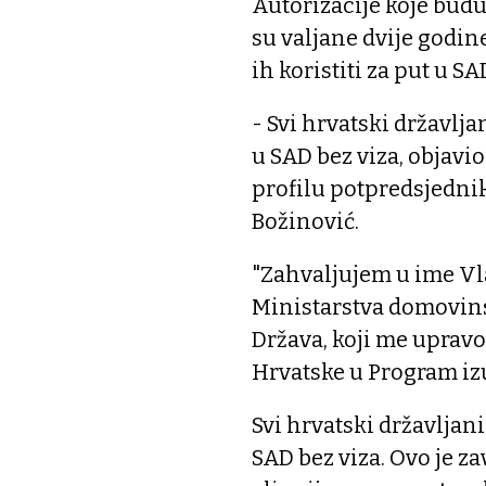
Autorizacije koje bud
su valjane dvije godin
ih koristiti za put u S
- Svi hrvatski državlja
u SAD bez viza, objavi
profilu potpredsjedni
Božinović.
"Zahvaljujem u ime Vl
Ministarstva domovins
Država, koji me uprav
Hrvatske u Program izu
Svi hrvatski državljani
SAD bez viza. Ovo je z