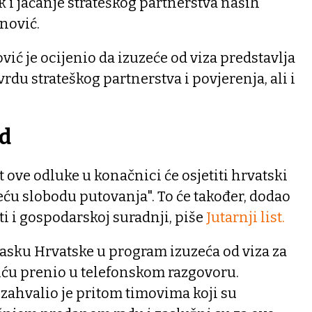
k i jačanje strateškog partnerstva naših
inović.
vić je ocijenio da izuzeće od viza predstavlja
rdu strateškog partnerstva i povjerenja, ali i
ad
 ove odluke u konačnici će osjetiti hrvatski
veću slobodu putovanja". To će također, dodao
ti i gospodarskoj suradnji, piše
Jutarnji list.
asku Hrvatske u program izuzeća od viza za
iću prenio u telefonskom razgovoru.
zahvalio je pritom timovima koji su