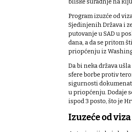
bliske suradnje na klj
Program izuzće od viz
Sjedinjenih Država i 
putovanje u SAD u posl
dana, a da se pritom št
priopćenju iz Washin
Da bi neka država ušla 
sfere borbe protiv ter
sigurnosti dokumenata
u priopćenju. Dodaje s
ispod 3 posto, što je H
Izuzeće od viza