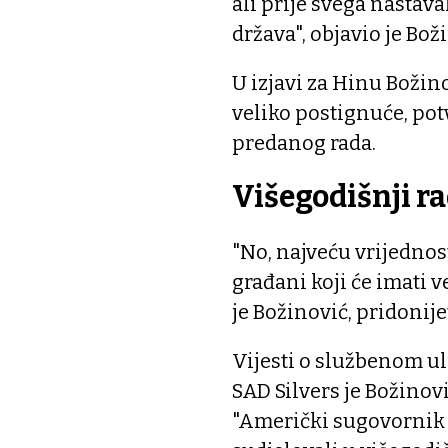
ali prije svega nastava
država", objavio je Bož
U izjavi za Hinu Božino
veliko postignuće, potv
predanog rada.
Višegodišnji r
"No, najveću vrijednost
građani koji će imati 
je Božinović, pridonije
Vijesti o službenom ul
SAD Silvers je Božinov
"Američki sugovornik 