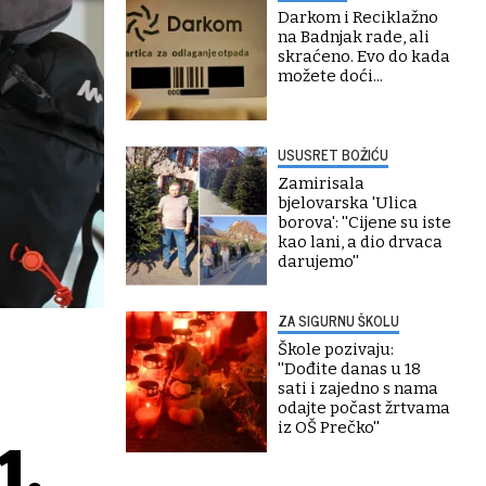
Darkom i Reciklažno
na Badnjak rade, ali
skraćeno. Evo do kada
možete doći...
USUSRET BOŽIĆU
Zamirisala
bjelovarska 'Ulica
borova': ''Cijene su iste
kao lani, a dio drvaca
darujemo''
ZA SIGURNU ŠKOLU
Škole pozivaju:
''Dođite danas u 18
sati i zajedno s nama
odajte počast žrtvama
iz OŠ Prečko''
1.