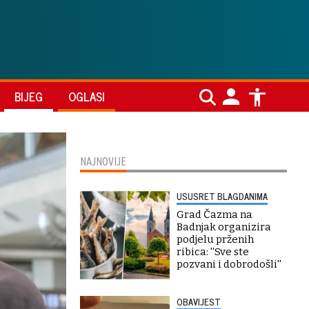
BIJEG
OGLASI
NAJNOVIJE
USUSRET BLAGDANIMA
Grad Čazma na
Badnjak organizira
podjelu prženih
ribica: ''Sve ste
pozvani i dobrodošli''
OBAVIJEST