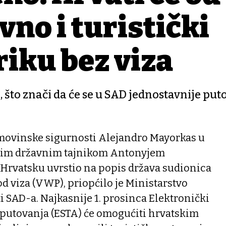
no i turistički
riku bez viza
 što znači da će se u SAD jednostavnije put
movinske sigurnosti Alejandro Mayorkas u
čkim državnim tajnikom Antonyjem
 Hrvatsku uvrstio na popis država sudionica
od viza (VWP), priopćilo je Ministarstvo
 SAD-a. Najkasnije 1. prosinca Elektronički
 putovanja (ESTA) će omogućiti hrvatskim