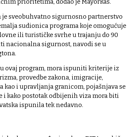
učnim prioritetima, dodao je Mayorkas.
a je sveobuhvatno sigurnosno partnerstvo
zemalja sudionica programa koje omogućuje
ovne ili turističke svrhe u trajanju do 90
iti nacionalna sigurnost, navodi se u
gtona.
u ovaj program, mora ispuniti kriterije iz
orizma, provedbe zakona, imigracije,
 kao i upravljanja granicom, pojašnjava se
e i kako postotak odbijenih viza mora biti
rvatska ispunila tek nedavno.