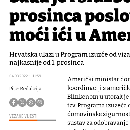
prosinca poslov
moći ići u Ame
Hrvatska ulazi u Program izuzće od viza,
najkasnije od 1. prosinca
04.03.2022. u 11:59
Američki ministar do
koordinaciji s ameri
Piše: Redakcija
Blinkenom u utorak je
tzv. Programa izuzeća 
domovinske sigurnosti
VEZANE VIJESTI
sustav za odobravanje