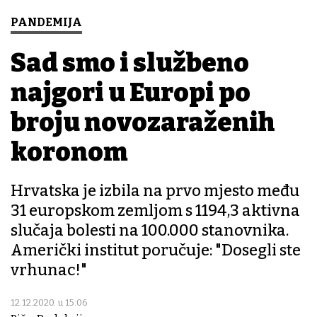
PANDEMIJA
Sad smo i službeno
najgori u Europi po
broju novozaraženih
koronom
Hrvatska je izbila na prvo mjesto među
31 europskom zemljom s 1194,3 aktivna
slučaja bolesti na 100.000 stanovnika.
Američki institut poručuje: "Dosegli ste
vrhunac!"
12.12.2020. u 15:06