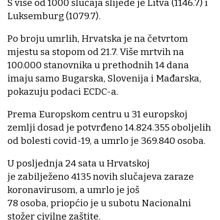
S više od 1000 slučaja slijede je Litva (1146.7) i
Luksemburg (1079.7).
Po broju umrlih, Hrvatska je na četvrtom
mjestu sa stopom od 21.7. Više mrtvih na
100.000 stanovnika u prethodnih 14 dana
imaju samo Bugarska, Slovenija i Mađarska,
pokazuju podaci ECDC-a.
Prema Europskom centru u 31 europskoj
zemlji dosad je potvrđeno 14.824.355 oboljelih
od bolesti covid-19, a umrlo je 369.840 osoba.
U posljednja 24 sata u Hrvatskoj
je zabilježeno 4135 novih slučajeva zaraze
koronavirusom, a umrlo je još
78 osoba, priopćio je u subotu Nacionalni
stožer civilne zaštite.