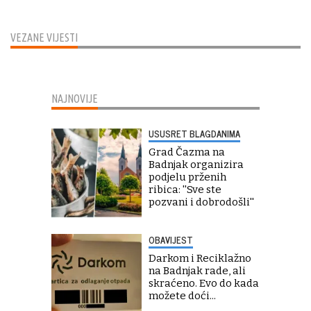
VEZANE VIJESTI
NAJNOVIJE
USUSRET BLAGDANIMA
Grad Čazma na
Badnjak organizira
podjelu prženih
ribica: ''Sve ste
pozvani i dobrodošli''
OBAVIJEST
Darkom i Reciklažno
na Badnjak rade, ali
skraćeno. Evo do kada
možete doći...