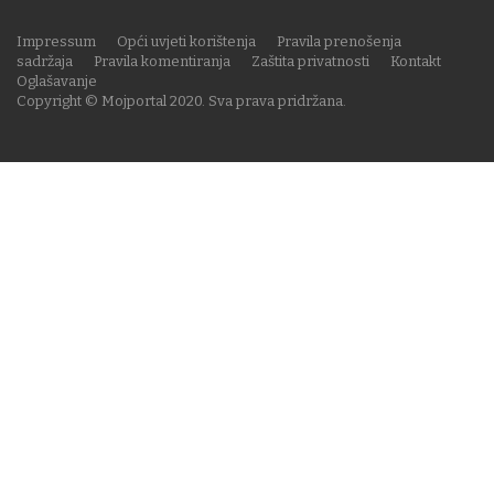
Impressum
Opći uvjeti korištenja
Pravila prenošenja
sadržaja
Pravila komentiranja
Zaštita privatnosti
Kontakt
Oglašavanje
Copyright © Mojportal 2020. Sva prava pridržana.