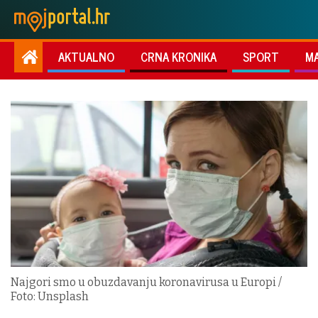
AKTUALNO
CRNA KRONIKA
SPORT
M
Najgori smo u obuzdavanju koronavirusa u Europi /
Foto: Unsplash