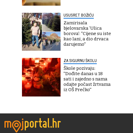
USUSRET BOŽIĆU
Zamirisala
bjelovarska 'Ulica
borova': ''Cijene su iste
kao lani, a dio drvaca
darujemo''
ZA SIGURNU ŠKOLU
Škole pozivaju:
''Dođite danas u 18
sati i zajedno s nama
odajte počast žrtvama
iz OŠ Prečko''