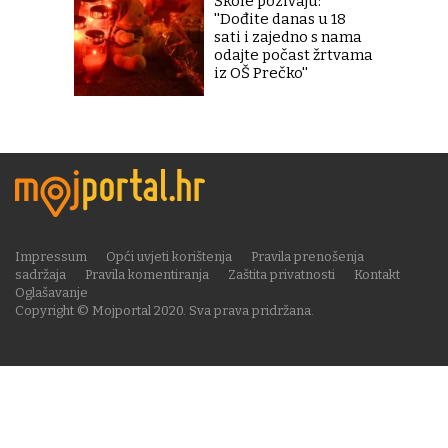
Škole pozivaju:
''Dođite danas u 18
sati i zajedno s nama
odajte počast žrtvama
iz OŠ Prečko''
Impressum
Opći uvjeti korištenja
Pravila prenošenja
sadržaja
Pravila komentiranja
Zaštita privatnosti
Kontakt
Oglašavanje
Copyright © Mojportal 2020. Sva prava pridržana.