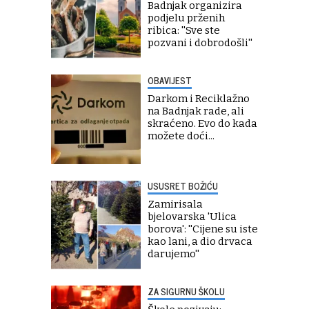
Badnjak organizira
podjelu prženih
ribica: ''Sve ste
pozvani i dobrodošli''
OBAVIJEST
Darkom i Reciklažno
na Badnjak rade, ali
skraćeno. Evo do kada
možete doći...
USUSRET BOŽIĆU
Zamirisala
bjelovarska 'Ulica
borova': ''Cijene su iste
kao lani, a dio drvaca
darujemo''
ZA SIGURNU ŠKOLU