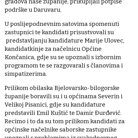
gradova naše županije, prikupljali potpise
podrške u Daruvaru.
U poslijepodnevnim satovima spomenuti
zastupnici te kandidati prisustvovali su
predstavljanju kandidature Marije Ulovec,
kandidatkinje za načelnicu Općine
Končanica, gdje su se upoznali s izbornim
programom te se razgovarali s članovima i
simpatizerima.
Prilikom obilaska Bjelovarsko-bilogorske
županije boravili su i u općinama Severin i
Velikoj Pisanici, gdje su kandidature
predstavili Emil Kuštić te Damir Đurđević.
Recimo i to da su tom prilikom kandidati za
općinske načelnike saborske zastupnike
upoznali s problemima iz svakodnevnog