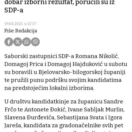
dobar izborni rezultat, poručili su iz
SDP-a
19.04.2021. u 12:17
Piše: Redakcija
Saborski zastupnici SDP-a Romana Nikolić,
Domagoj Prica i Domagoj Hajduković u subotu
su boravili u Bjelovarsko-bilogorskoj županiji
te pružili punu podršku svojim kandidatima
na predstojećim lokalni izborima.
U društvu kandidatkinje za županicu Sandre
Frčo te Antonete Đokić, Ivane Sabljak Murlin,
Slavena Đurđevića, Sebastijana Svata i Igora
Jareša, kandidata za gradonačelnike svih pet