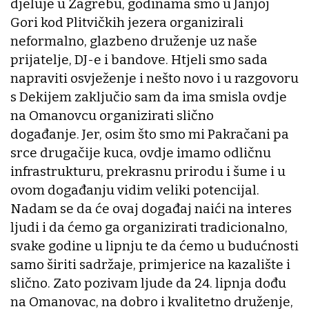
djeluje u Zagrebu, godinama smo u Janjoj
Gori kod Plitvičkih jezera organizirali
neformalno, glazbeno druženje uz naše
prijatelje, DJ-e i bandove. Htjeli smo sada
napraviti osvježenje i nešto novo i u razgovoru
s Dekijem zaključio sam da ima smisla ovdje
na Omanovcu organizirati slično
događanje. Jer, osim što smo mi Pakračani pa
srce drugačije kuca, ovdje imamo odličnu
infrastrukturu, prekrasnu prirodu i šume i u
ovom događanju vidim veliki potencijal.
Nadam se da će ovaj događaj naići na interes
ljudi i da ćemo ga organizirati tradicionalno,
svake godine u lipnju te da ćemo u budućnosti
samo širiti sadržaje, primjerice na kazalište i
slično. Zato pozivam ljude da 24. lipnja dođu
na Omanovac, na dobro i kvalitetno druženje,