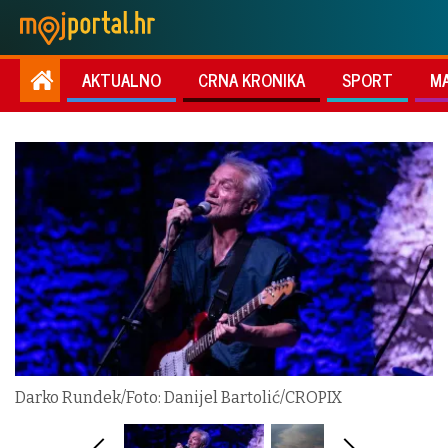
AKTUALNO
CRNA KRONIKA
SPORT
M
Darko Rundek/Foto: Danijel Bartolić/CROPIX