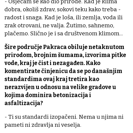
- Osjećam se kao dio prirode. Kad je klima
dobra, okoliš zdrav, sokovi teku kako treba -
radost i snaga. Kad je loša, ili zemlja, voda ili
zrak otrovani, ne valja. Žutimo, sahnemo,
plačemo. Slično je i sa društvenom klimom...
Šire područje Pakraca obiluje netaknutom
prirodom, brojnim šumama, izvorima pitke
vode, kraj je čist i nezagađen. Kako
komentirate činjenicu da se po današnjim
standardima ovaj kraj tretira kao
nerazvijen u odnosu na velike gradove u
kojima dominira betonizacija i
asfaltizacija?
- Ti su standardi izopačeni. Nema u njima ni
pameti ni zdravlja ni veselja.