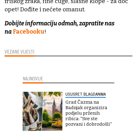
friškog zraka, fine cuge, slasne klope - za doć'
opet! Dođite i nećete omanut.
Dobijte informaciju odmah, zapratite nas
na
Facebooku
!
VEZANE VIJESTI
NAJNOVIJE
USUSRET BLAGDANIMA
Grad Čazma na
Badnjak organizira
podjelu prženih
ribica: ''Sve ste
pozvani i dobrodošli''