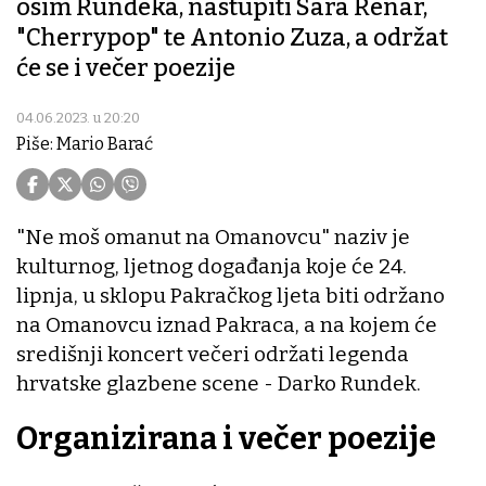
osim Rundeka, nastupiti Sara Renar,
"Cherrypop" te Antonio Zuza, a održat
će se i večer poezije
04.06.2023. u 20:20
Piše: Mario Barać
"Ne moš omanut na Omanovcu" naziv je
kulturnog, ljetnog događanja koje će 24.
lipnja, u sklopu Pakračkog ljeta biti održano
na Omanovcu iznad Pakraca, a na kojem će
središnji koncert večeri održati legenda
hrvatske glazbene scene - Darko Rundek.
Organizirana i večer poezije