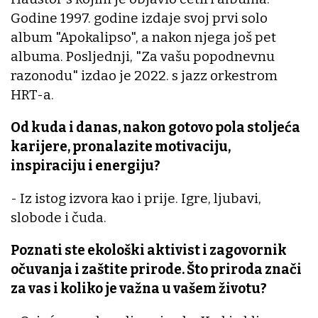
Godine 1997. godine izdaje svoj prvi solo
album "Apokalipso", a nakon njega još pet
albuma. Posljednji, "Za vašu popodnevnu
razonodu" izdao je 2022. s jazz orkestrom
HRT-a.
Od kuda i danas, nakon gotovo pola stoljeća
karijere, pronalazite motivaciju,
inspiraciju i energiju?
- Iz istog izvora kao i prije. Igre, ljubavi,
slobode i čuda.
Poznati ste ekološki aktivist i zagovornik
očuvanja i zaštite prirode. Što priroda znači
za vas i koliko je važna u vašem životu?