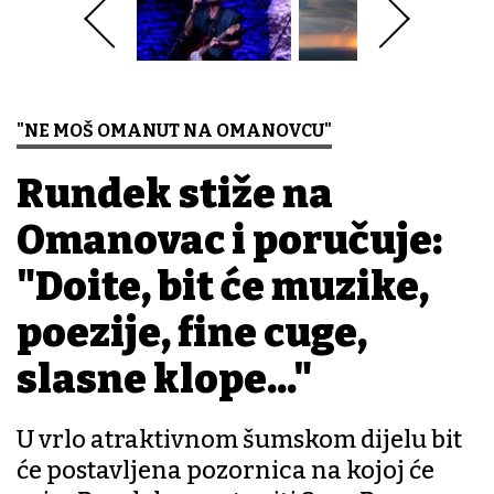
"NE MOŠ OMANUT NA OMANOVCU"
Rundek stiže na
Omanovac i poručuje:
"Dođite, bit će muzike,
poezije, fine cuge,
slasne klope..."
U vrlo atraktivnom šumskom dijelu bit
će postavljena pozornica na kojoj će