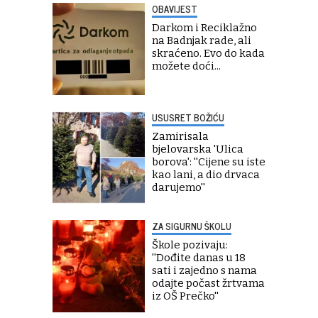
OBAVIJEST
Darkom i Reciklažno
na Badnjak rade, ali
skraćeno. Evo do kada
možete doći...
USUSRET BOŽIĆU
Zamirisala
bjelovarska 'Ulica
borova': ''Cijene su iste
kao lani, a dio drvaca
darujemo''
ZA SIGURNU ŠKOLU
Škole pozivaju:
''Dođite danas u 18
sati i zajedno s nama
odajte počast žrtvama
iz OŠ Prečko''