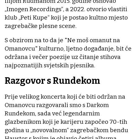
Ilijom Rudmanom 2015. godine osnovao
„Imogen Recordings“, a 2022. otvorio vlastiti
klub „Peti Kupe“ koji je postao kultno mjesto
zagrebačke plesne scene.
S obzirom na to da je "Ne moš omanut na
Omanovcu" kulturno, ljetno događanje, bit će
održana i večer poezije uz čitanje stihova
najpoznatijih svjetskih pjesnika.
Razgovor s Rundekom
Prije velikog koncerta koji će biti održan na
Omanovcu razgovarali smo s Darkom
Rundekom, sada već legendarnim
glazbenikom koji je karijeru započeo 70-tih
godina u „novovalnom“ zagrebačkom bendu
Haustor s kojim je objavio četiri albuma.