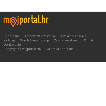
Impressum
Opći uvjeti korištenja
Pravila prenošenja
sadržaja
Pravila komentiranja
Zaštita privatnosti
Kontakt
Oglašavanje
Copyright © Mojportal 2020. Sva prava pridržana.