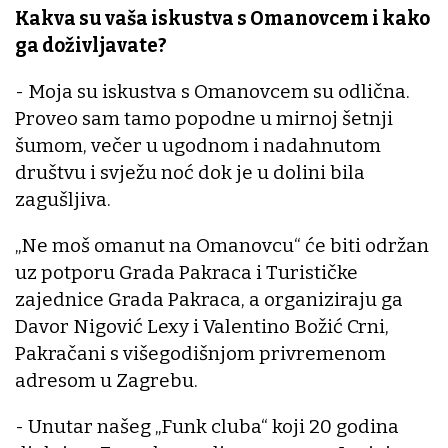
Kakva su vaša iskustva s Omanovcem i kako
ga doživljavate?
- Moja su iskustva s Omanovcem su odlična.
Proveo sam tamo popodne u mirnoj šetnji
šumom, večer u ugodnom i nadahnutom
društvu i svježu noć dok je u dolini bila
zagušljiva.
„Ne moš omanut na Omanovcu“ će biti održan
uz potporu Grada Pakraca i Turističke
zajednice Grada Pakraca, a organiziraju ga
Davor Nigović Lexy i Valentino Božić Crni,
Pakračani s višegodišnjom privremenom
adresom u Zagrebu.
- Unutar našeg „Funk cluba“ koji 20 godina