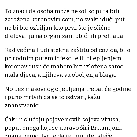
To znači da osoba može nekoliko puta biti
zaražena koronavirusom, no svaki idući put
ne bi bio ozbiljan kao prvi, što je slično
djelovanju na organizam običnih prehlada.
Kad većina ljudi stekne zaštitu od covida, bilo
prirodnim putem infekcije ili cijepljenjem,
koronavirusu će mahom biti izložena samo
mala djeca, a njihova su oboljenja blaga.
No bez masovnog cijepljenja trebat će godine
i puno mrtvih da se to ostvari, kažu
znanstvenici.
Čak i u slučaju pojave novih sojeva virusa,
poput onoga koji se upravo širi Britanijom,
znanstvenici tvrde da je imunitet stečen