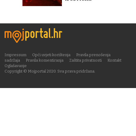
Impressum
Opći uvjeti korištenja
Pravila prenošenja
sadržaja
Pravila komentiranja
Zaštita privatnosti
Kontakt
Oglašavanje
Copyright © Mojportal 2020. Sva prava pridržana.