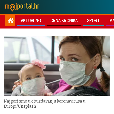
AKTUALNO
CRNA KRONIKA
SPORT
M
Najgori smo u obuzdavanju koronavirusa u
Europi/Unsplash