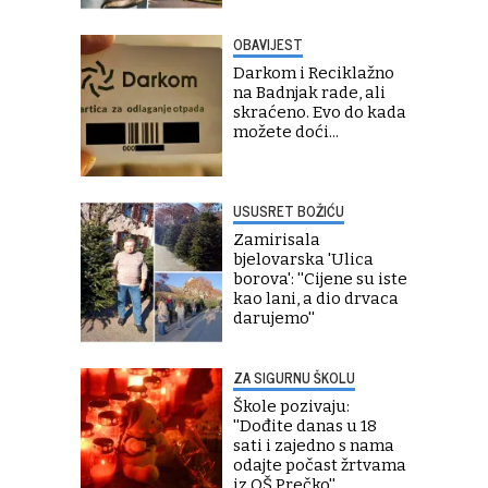
OBAVIJEST
Darkom i Reciklažno
na Badnjak rade, ali
skraćeno. Evo do kada
možete doći...
USUSRET BOŽIĆU
Zamirisala
bjelovarska 'Ulica
borova': ''Cijene su iste
kao lani, a dio drvaca
darujemo''
ZA SIGURNU ŠKOLU
Škole pozivaju:
''Dođite danas u 18
sati i zajedno s nama
odajte počast žrtvama
iz OŠ Prečko''