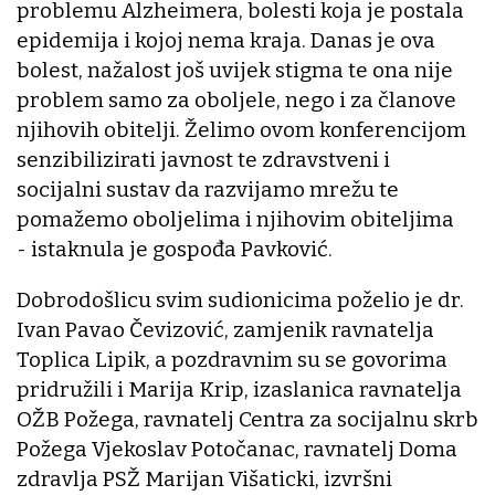
problemu Alzheimera, bolesti koja je postala
epidemija i kojoj nema kraja. Danas je ova
bolest, nažalost još uvijek stigma te ona nije
problem samo za oboljele, nego i za članove
njihovih obitelji. Želimo ovom konferencijom
senzibilizirati javnost te zdravstveni i
socijalni sustav da razvijamo mrežu te
pomažemo oboljelima i njihovim obiteljima
- istaknula je gospođa Pavković.
Dobrodošlicu svim sudionicima poželio je dr.
Ivan Pavao Čevizović, zamjenik ravnatelja
Toplica Lipik, a pozdravnim su se govorima
pridružili i Marija Krip, izaslanica ravnatelja
OŽB Požega, ravnatelj Centra za socijalnu skrb
Požega Vjekoslav Potočanac, ravnatelj Doma
zdravlja PSŽ Marijan Višaticki, izvršni