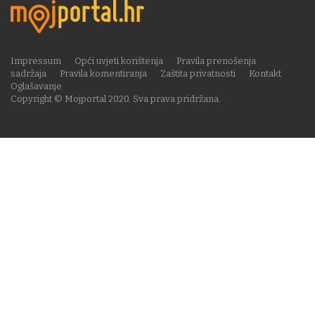
Impressum
Opći uvjeti korištenja
Pravila prenošenja
sadržaja
Pravila komentiranja
Zaštita privatnosti
Kontakt
Oglašavanje
Copyright © Mojportal 2020. Sva prava pridržana.