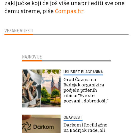
zaključke koji će još više unaprijediti sve one
čemu streme, piše
Compas.hr
.
VEZANE VIJESTI
NAJNOVIJE
USUSRET BLAGDANIMA
Grad Čazma na
Badnjak organizira
podjelu prženih
ribica: ''Sve ste
pozvani i dobrodošli''
OBAVIJEST
Darkom i Reciklažno
na Badnjak rade, ali