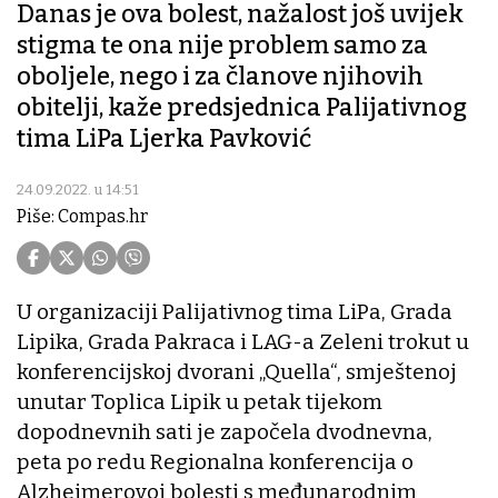
Danas je ova bolest, nažalost još uvijek
stigma te ona nije problem samo za
oboljele, nego i za članove njihovih
obitelji, kaže predsjednica Palijativnog
tima LiPa Ljerka Pavković
24.09.2022. u 14:51
Piše: Compas.hr
U organizaciji Palijativnog tima LiPa, Grada
Lipika, Grada Pakraca i LAG-a Zeleni trokut u
konferencijskoj dvorani „Quella“, smještenoj
unutar Toplica Lipik u petak tijekom
dopodnevnih sati je započela dvodnevna,
peta po redu Regionalna konferencija o
Alzheimerovoj bolesti s međunarodnim