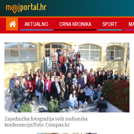
AKTUALNO
CRNA KRONIKA
SPORT
M
Zajednička fotografija svih sudionika
konferencije/Foto: Compas.hr