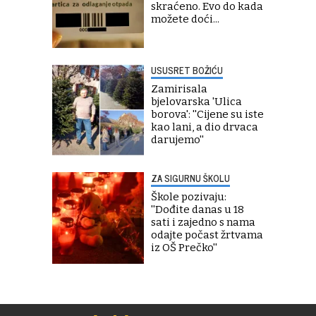
skraćeno. Evo do kada
možete doći...
USUSRET BOŽIĆU
Zamirisala
bjelovarska 'Ulica
borova': ''Cijene su iste
kao lani, a dio drvaca
darujemo''
ZA SIGURNU ŠKOLU
Škole pozivaju:
''Dođite danas u 18
sati i zajedno s nama
odajte počast žrtvama
iz OŠ Prečko''