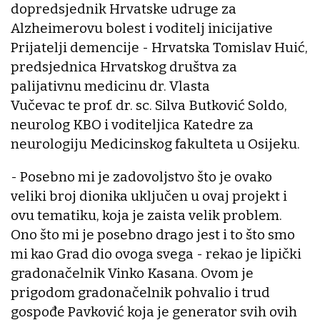
dopredsjednik Hrvatske udruge za
Alzheimerovu bolest i voditelj inicijative
Prijatelji demencije - Hrvatska Tomislav Huić,
predsjednica Hrvatskog društva za
palijativnu medicinu dr. Vlasta
Vučevac te prof. dr. sc. Silva Butković Soldo,
neurolog KBO i voditeljica Katedre za
neurologiju Medicinskog fakulteta u Osijeku.
- Posebno mi je zadovoljstvo što je ovako
veliki broj dionika uključen u ovaj projekt i
ovu tematiku, koja je zaista velik problem.
Ono što mi je posebno drago jest i to što smo
mi kao Grad dio ovoga svega - rekao je lipički
gradonačelnik Vinko Kasana. Ovom je
prigodom gradonačelnik pohvalio i trud
gospođe Pavković koja je generator svih ovih