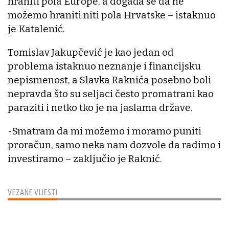
hraniti pola Europe, a događa se da ne
možemo hraniti niti pola Hrvatske – istaknuo
je Katalenić.
Tomislav Jakupčević je kao jedan od
problema istaknuo neznanje i financijsku
nepismenost, a Slavka Raknića posebno boli
nepravda što su seljaci često promatrani kao
paraziti i netko tko je na jaslama države.
-Smatram da mi možemo i moramo puniti
proračun, samo neka nam dozvole da radimo i
investiramo – zaključio je Raknić.
VEZANE VIJESTI