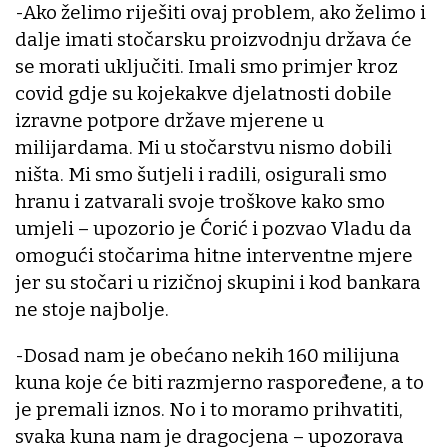
-Ako želimo riješiti ovaj problem, ako želimo i
dalje imati stočarsku proizvodnju država će
se morati uključiti. Imali smo primjer kroz
covid gdje su kojekakve djelatnosti dobile
izravne potpore države mjerene u
milijardama. Mi u stočarstvu nismo dobili
ništa. Mi smo šutjeli i radili, osigurali smo
hranu i zatvarali svoje troškove kako smo
umjeli – upozorio je Ćorić i pozvao Vladu da
omogući stočarima hitne interventne mjere
jer su stočari u rizičnoj skupini i kod bankara
ne stoje najbolje.
-Dosad nam je obećano nekih 160 milijuna
kuna koje će biti razmjerno raspoređene, a to
je premali iznos. No i to moramo prihvatiti,
svaka kuna nam je dragocjena – upozorava