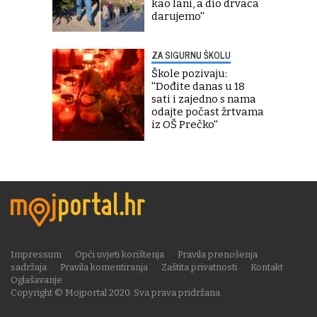
kao lani, a dio drvaca
darujemo''
ZA SIGURNU ŠKOLU
Škole pozivaju:
''Dođite danas u 18
sati i zajedno s nama
odajte počast žrtvama
iz OŠ Prečko''
Impressum
Opći uvjeti korištenja
Pravila prenošenja
sadržaja
Pravila komentiranja
Zaštita privatnosti
Kontakt
Oglašavanje
Copyright © Mojportal 2020. Sva prava pridržana.