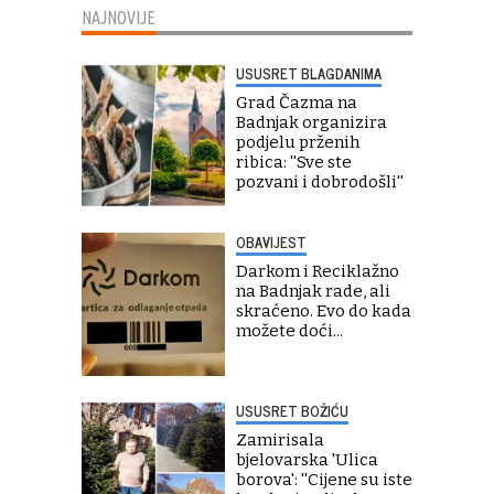
NAJNOVIJE
USUSRET BLAGDANIMA
Grad Čazma na
Badnjak organizira
podjelu prženih
ribica: ''Sve ste
pozvani i dobrodošli''
OBAVIJEST
Darkom i Reciklažno
na Badnjak rade, ali
skraćeno. Evo do kada
možete doći...
USUSRET BOŽIĆU
Zamirisala
bjelovarska 'Ulica
borova': ''Cijene su iste