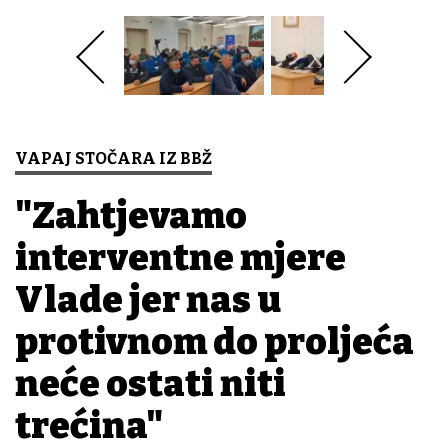
VAPAJ STOČARA IZ BBŽ
"Zahtjevamo
interventne mjere
Vlade jer nas u
protivnom do proljeća
neće ostati niti
trećina"