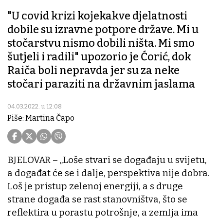
"U covid krizi kojekakve djelatnosti
dobile su izravne potpore države. Mi u
stočarstvu nismo dobili ništa. Mi smo
šutjeli i radili" upozorio je Ćorić, dok
Raiča boli nepravda jer su za neke
stočari paraziti na državnim jaslama
04.03.2022. u 12:08
Piše: Martina Čapo
BJELOVAR – „Loše stvari se događaju u svijetu,
a događat će se i dalje, perspektiva nije dobra.
Loš je pristup zelenoj energiji, a s druge
strane događa se rast stanovništva, što se
reflektira u porastu potrošnje, a zemlja ima