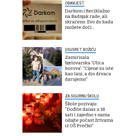
OBAVIJEST
Darkom i Reciklažno
na Badnjak rade, ali
skraćeno. Evo do kada
možete doći...
USUSRET BOŽIĆU
Zamirisala
bjelovarska 'Ulica
borova': ''Cijene su iste
kao lani, a dio drvaca
darujemo''
ZA SIGURNU ŠKOLU
Škole pozivaju:
''Dođite danas u 18
sati i zajedno s nama
odajte počast žrtvama
iz OŠ Prečko''