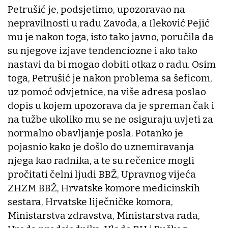
Petrušić je, podsjetimo, upozoravao na
nepravilnosti u radu Zavoda, a Ileković Pejić
mu je nakon toga, isto tako javno, poručila da
su njegove izjave tendenciozne i ako tako
nastavi da bi mogao dobiti otkaz o radu. Osim
toga, Petrušić je nakon problema sa šeficom,
uz pomoć odvjetnice, na više adresa poslao
dopis u kojem upozorava da je spreman čak i
na tužbe ukoliko mu se ne osiguraju uvjeti za
normalno obavljanje posla. Potanko je
pojasnio kako je došlo do uznemiravanja
njega kao radnika, a te su rečenice mogli
pročitati čelni ljudi BBŽ, Upravnog vijeća
ZHZM BBŽ, Hrvatske komore medicinskih
sestara, Hrvatske liječničke komora,
Ministarstva zdravstva, Ministarstva rada,