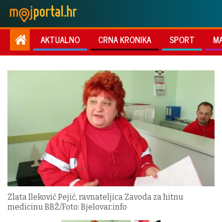
AKTUALNO
CRNA KRONIKA
SPORT
M
Zlata Ileković Pejić, ravnateljica Zavoda za hitnu
medicinu BBŽ/Foto: Bjelovar.info