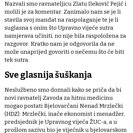
Nazvali smo ravnateljicu Zlatu Ileković Pejić i
molili je za komentar. Zanimalo nam se je li
stavila svoj mandat na raspolaganje te je li
suglasna s onim što Upravno vijeće sutra
namjerava učiniti, no nije bila raspoložena za
razgovor. Kratko nam je odgovorila da ne
može unaprijed govoriti o nečemu što će biti
tek sutra.
Sve glasnija šuškanja
Neslužbeno smo doznali kako se priča da bi
novi ravnatelj Zavoda za hitnu medicinu
mogao postati Bjelovarčani Nenad Mrzlečki
(HDZ). Mrzlečki, inače ekonomist i menadžer,
predsjednik je Upravnog vijeća ŽUC-a, a u
prošlom sazivu bio je vijećnik u bjelovarskom