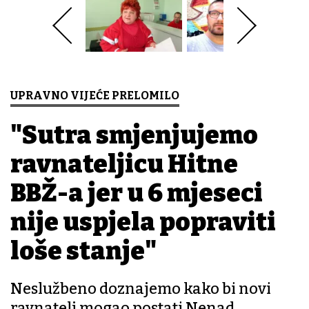
UPRAVNO VIJEĆE PRELOMILO
"Sutra smjenjujemo
ravnateljicu Hitne
BBŽ-a jer u 6 mjeseci
nije uspjela popraviti
loše stanje"
Neslužbeno doznajemo kako bi novi
ravnatelj mogao postati Nenad