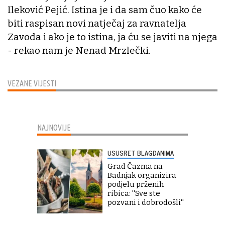
Ileković Pejić. Istina je i da sam čuo kako će
biti raspisan novi natječaj za ravnatelja
Zavoda i ako je to istina, ja ću se javiti na njega
- rekao nam je Nenad Mrzlečki.
VEZANE VIJESTI
NAJNOVIJE
USUSRET BLAGDANIMA
Grad Čazma na
Badnjak organizira
podjelu prženih
ribica: ''Sve ste
pozvani i dobrodošli''