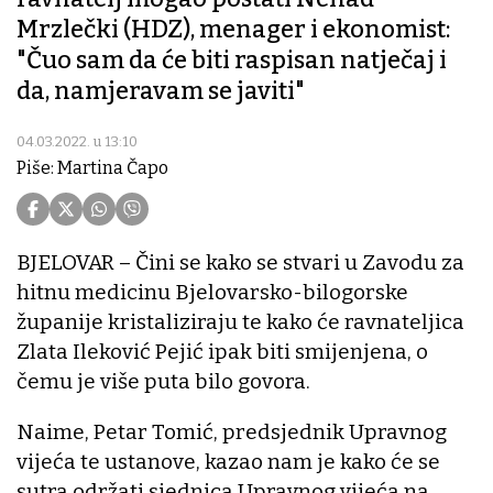
Mrzlečki (HDZ), menager i ekonomist:
"Čuo sam da će biti raspisan natječaj i
da, namjeravam se javiti"
04.03.2022. u 13:10
Piše: Martina Čapo
BJELOVAR – Čini se kako se stvari u Zavodu za
hitnu medicinu Bjelovarsko-bilogorske
županije kristaliziraju te kako će ravnateljica
Zlata Ileković Pejić ipak biti smijenjena, o
čemu je više puta bilo govora.
Naime, Petar Tomić, predsjednik Upravnog
vijeća te ustanove, kazao nam je kako će se
sutra održati sjednica Upravnog vijeća na