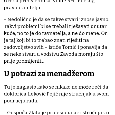
Ureda predsjednika, Vlade RH i Pučkog
pravobranitelja.
- Nedolično je da se takve stvari iznose javno.
Takvi problemi bi se trebali rješavati unutar
kuće, no to je do ravnatelja, a ne do mene. On
je taj koji bi to trebao znati riješiti na
zadovoljstvo svih – ističe Tomić i ponavlja da
se neke stvari u vodstvu Zavoda moraju što
prije promijeniti.
U potrazi za menadžerom
Tu je naglasio kako se nikako ne može reći da
doktorica Ileković Pejić nije stručnjak u svom
području rada.
- Gospođa Zlata je profesionalac i stručnjak u