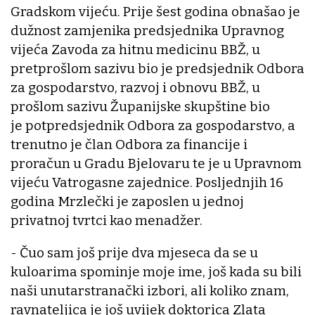
Gradskom vijeću. Prije šest godina obnašao je
dužnost zamjenika predsjednika Upravnog
vijeća Zavoda za hitnu medicinu BBŽ, u
pretprošlom sazivu bio je predsjednik Odbora
za gospodarstvo, razvoj i obnovu BBŽ, u
prošlom sazivu Županijske skupštine bio
je potpredsjednik Odbora za gospodarstvo, a
trenutno je član Odbora za financije i
proračun u Gradu Bjelovaru te je u Upravnom
vijeću Vatrogasne zajednice. Posljednjih 16
godina Mrzlečki je zaposlen u jednoj
privatnoj tvrtci kao menadžer.
- Čuo sam još prije dva mjeseca da se u
kuloarima spominje moje ime, još kada su bili
naši unutarstranački izbori, ali koliko znam,
ravnateljica je još uvijek doktorica Zlata