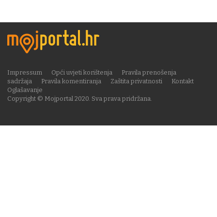
Impressum
Opći uvjeti korištenja
Pravila prenošenja
sadržaja
Pravila komentiranja
Zaštita privatnosti
Kontakt
Oglašavanje
Copyright © Mojportal 2020. Sva prava pridržana.