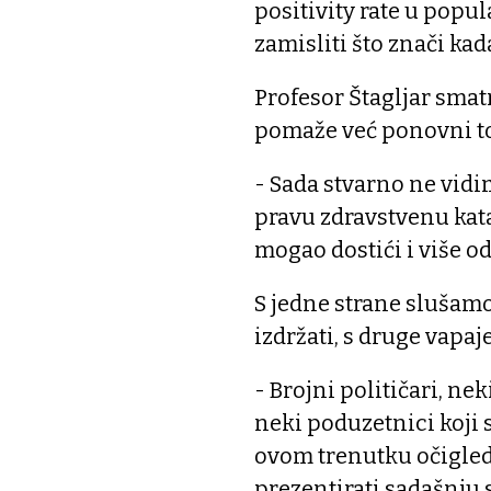
positivity rate u popu
zamisliti što znači kad
Profesor Štagljar sma
pomaže već ponovni t
- Sada stvarno ne vi
pravu zdravstvenu kata
mogao dostići i više od
S jedne strane slušamo
izdržati, s druge vapaje 
- Brojni političari, ne
neki poduzetnici koji 
ovom trenutku očigled
prezentirati sadašnju 