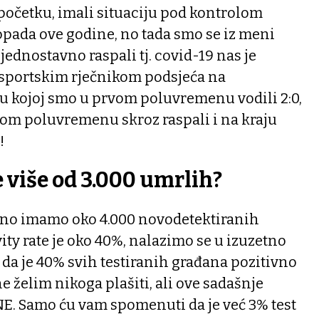
početku, imali situaciju pod kontrolom
opada ove godine, no tada smo se iz meni
jednostavno raspali tj. covid-19 nas je
 sportskim rječnikom podsjeća na
 kojoj smo u prvom poluvremenu vodili 2:0,
gom poluvremenu skroz raspali i na kraju
!
 više od 3.000 umrlih?
vno imamo oko 4.000 novodetektiranih
ivity rate je oko 40%, nalazimo se u izuzetno
či da je 40% svih testiranih građana pozitivno
e želim nikoga plašiti, ali ove sadašnje
. Samo ću vam spomenuti da je već 3% test