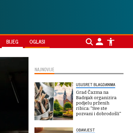
BIJEG
OGLASI
NAJNOVIJE
USUSRET BLAGDANIMA
Grad Čazma na
Badnjak organizira
podjelu prženih
ribica: ''Sve ste
pozvani i dobrodošli''
OBAVIJEST