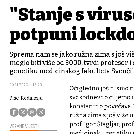
"Stanje s viru
potpuni lockdo
Sprema nam se jako ružna zima s još viš
moglo biti više od 3000, tvrdi profesor 
genetiku medicinskog fakulteta Sveučil
30.11.2020. u 16:23
Očigledno još nismo n
svakodnevno čujemo i 
Piše: Redakcija
konstantno povećava. 
ružna zima s još više 
prof. Igor Štagljar, pr
VEZANE VIJESTI
medicinsku genetiku m