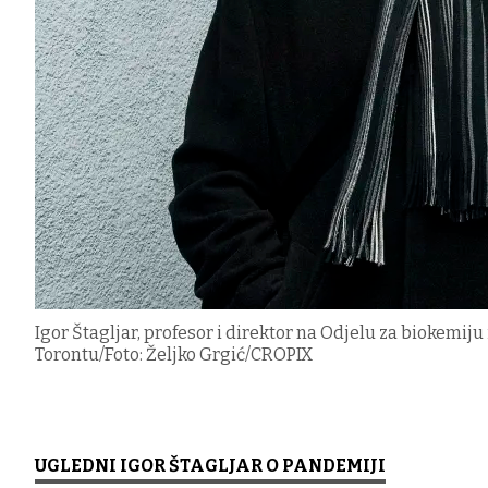
Igor Štagljar, profesor i direktor na Odjelu za biokemij
Torontu/Foto: Željko Grgić/CROPIX
UGLEDNI IGOR ŠTAGLJAR O PANDEMIJI