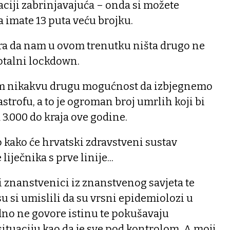
laciji zabrinjavajuća – onda si možete
a imate 13 puta veću brojku.
tra da nam u ovom trenutku ništa drugo ne
otalni lockdown.
dim nikakvu drugu mogućnost da izbjegnemo
strofu, a to je ogroman broj umrlih koji bi
 3.000 do kraja ove godine.
 kako će hrvatski zdravstveni sustav
liječnika s prve linije...
ki znanstvenici iz znanstvenog savjeta te
su si umislili da su vrsni epidemiolozi u
no ne govore istinu te pokušavaju
situaciju kao da je sve pod kontrolom. A moji