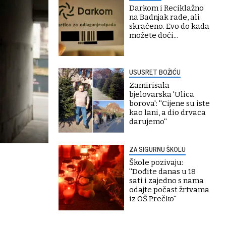
Darkom i Reciklažno
na Badnjak rade, ali
skraćeno. Evo do kada
možete doći...
USUSRET BOŽIĆU
Zamirisala
bjelovarska 'Ulica
borova': ''Cijene su iste
kao lani, a dio drvaca
darujemo''
ZA SIGURNU ŠKOLU
Škole pozivaju:
''Dođite danas u 18
sati i zajedno s nama
odajte počast žrtvama
iz OŠ Prečko''