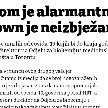
som je alarmant
wn je neizbježa
e umrlih od covida-19 kojih bi do kraja go
i direktor na Odjelu za biokemiju i medicins
išta u Torontu
a vrhuncu ovog drugog vala jer
čitamo iz medija da se broj novozaraženih
To je vrlo jasan znak da nam se sprema jako
umrlih od covida-19, govori za portal HRT-a
ofesor i direktor na Odjelu za biokemiju i
edicinskog fakulteta Sveučilišta u Torontu,