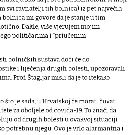
 svi ravnatelji tih bolnica) iz pet najvećih
h bolnica mi govore da je stanje u tim
tično. Dakle, više vjerujem mojim
go političarima i “priučenim
ti bolničkih sustava doći će do
tike i liječenja drugih bolesti, upozoravali
ma. Prof. Štagljar misli da je to itekako
ao što je sada, u Hrvatskoj će morati čuvati
tete za oboljele od covida-19. To znači da
oluju od drugih bolesti u ovakvoj situaciji
ko potrebnu njegu. Ovo je vrlo alarmantna i