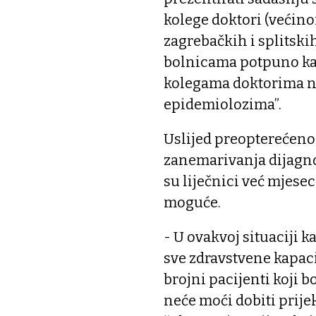
kolege doktori (većinom
zagrebačkih i splitski
bolnicama potpuno kao
kolegama doktorima ne
epidemiolozima”.
Uslijed preopterećenos
zanemarivanja dijagnos
su liječnici već mjeseci
moguće.
- U ovakvoj situaciji k
sve zdravstvene kapaci
brojni pacijenti koji b
neće moći dobiti prije