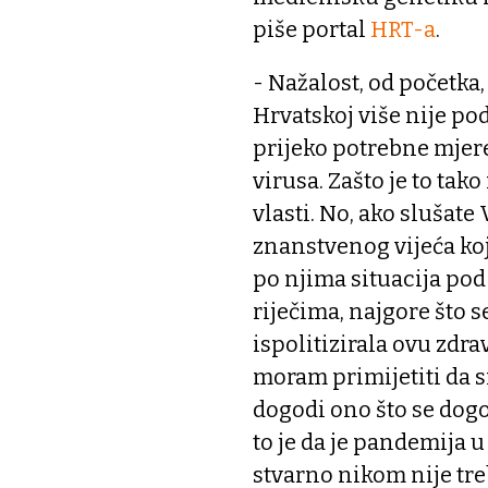
piše portal
HRT-a
.
- Nažalost, od početka
Hrvatskoj više nije po
prijeko potrebne mjere
virusa. Zašto je to tak
vlasti. No, ako slušate
znanstvenog vijeća koje
po njima situacija pod
riječima, najgore što s
ispolitizirala ovu zdra
moram primijetiti da 
dogodi ono što se dogo
to je da je pandemija u
stvarno nikom nije tr