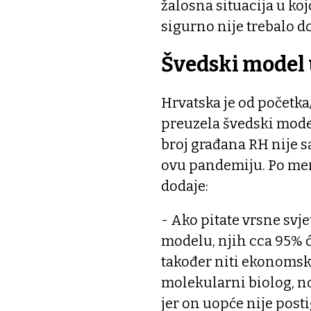
žalosna situacija u koj
sigurno nije trebalo do
Švedski model 
Hrvatska je od početka
preuzela švedski model
broj građana RH nije s
ovu pandemiju. Po meni 
dodaje:
- Ako pitate vrsne svj
modelu, njih cca 95% ć
također niti ekonomski
molekularni biolog, no
jer on uopće nije posti