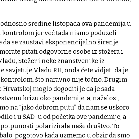
, odnosno sredine listopada ova pandemija u
d kontrolom jer već tada nismo poduzeli
 da se zaustavi eksponencijalno širenje
o morate pitati odgovorne osobe iz stožera i
 Vladu, Stožer i neke znanstvenike iz
 savjetuje Vladu RH, onda ćete vidjeti da je
 kontrolom, što naravno nije točno. Drugim
e Hrvatskoj moglo dogoditi je da je sada
vstvenu krizu oko pandemije, a, nažalost,
smo na “jako dobrom putu” da nam se uskoro
dilo i u SAD-u od početka ove pandemije, a
 potpunosti polarizirala naše društvo. To
ebalo, pogotovo kada uzmemo u obzir da smo