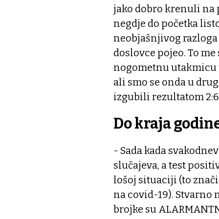
jako dobro krenuli na 
negdje do početka list
neobjašnjivog razloga 
doslovce pojeo. To me
nogometnu utakmicu u
ali smo se onda u dru
izgubili rezultatom 2:6
Do kraja godine
- Sada kada svakodne
slučajeva, a test posit
lošoj situaciji (to zna
na covid-19). Stvarno n
brojke su ALARMANTNE