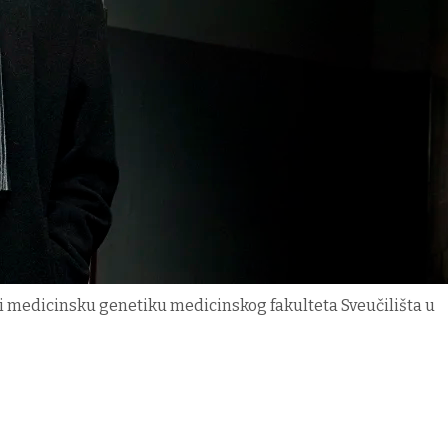
u i medicinsku genetiku medicinskog fakulteta Sveučilišta u