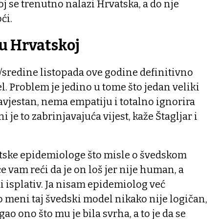
oj se trenutno nalazi Hrvatska, a do nje
ći.
u Hrvatskoj
/sredine listopada ove godine definitivno
. Problem je jedino u tome što jedan veliki
avjestan, nema empatiju i totalno ignorira
je to zabrinjavajuća vijest, kaže Štagljar i
etske epidemiologe što misle o švedskom
e vam reći da je on loš jer nije human, a
 isplativ. Ja nisam epidemiolog već
 meni taj švedski model nikako nije logičan,
gao ono što mu je bila svrha, a to je da se