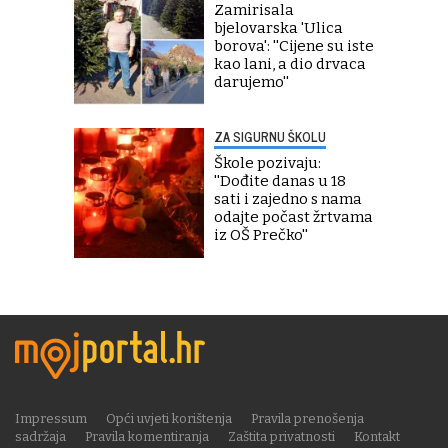
Zamirisala
bjelovarska 'Ulica
borova': ''Cijene su iste
kao lani, a dio drvaca
darujemo''
ZA SIGURNU ŠKOLU
Škole pozivaju:
''Dođite danas u 18
sati i zajedno s nama
odajte počast žrtvama
iz OŠ Prečko''
Impressum
Opći uvjeti korištenja
Pravila prenošenja
sadržaja
Pravila komentiranja
Zaštita privatnosti
Kontakt