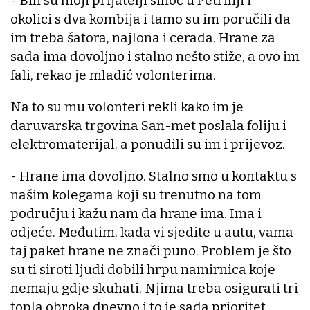
- Bili su moji prijatelji sinoć u Petrinji i
okolici s dva kombija i tamo su im poručili da
im treba šatora, najlona i cerada. Hrane za
sada ima dovoljno i stalno nešto stiže, a ovo im
fali, rekao je mladić volonterima.
Na to su mu volonteri rekli kako im je
daruvarska trgovina San-met poslala foliju i
elektromaterijal, a ponudili su im i prijevoz.
- Hrane ima dovoljno. Stalno smo u kontaktu s
našim kolegama koji su trenutno na tom
području i kažu nam da hrane ima. Ima i
odjeće. Međutim, kada vi sjedite u autu, vama
taj paket hrane ne znači puno. Problem je što
su ti siroti ljudi dobili hrpu namirnica koje
nemaju gdje skuhati. Njima treba osigurati tri
topla obroka dnevno i to je sada prioritet.