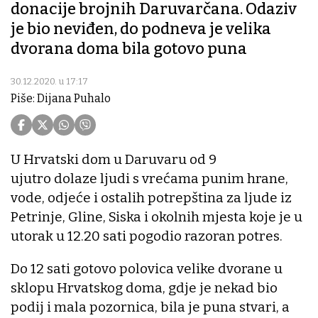
donacije brojnih Daruvarčana. Odaziv
je bio neviđen, do podneva je velika
dvorana doma bila gotovo puna
30.12.2020. u 17:17
Piše: Dijana Puhalo
U Hrvatski dom u Daruvaru od 9
ujutro dolaze ljudi s vrećama punim hrane,
vode, odjeće i ostalih potrepština za ljude iz
Petrinje, Gline, Siska i okolnih mjesta koje je u
utorak u 12.20 sati pogodio razoran potres.
Do 12 sati gotovo polovica velike dvorane u
sklopu Hrvatskog doma, gdje je nekad bio
podij i mala pozornica, bila je puna stvari, a