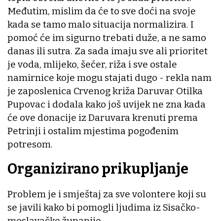
Međutim, mislim da će to sve doći na svoje
kada se tamo malo situacija normalizira. I
pomoć će im sigurno trebati duže, a ne samo
danas ili sutra. Za sada imaju sve ali prioritet
je voda, mlijeko, šećer, riža i sve ostale
namirnice koje mogu stajati dugo - rekla nam
je zaposlenica Crvenog križa Daruvar Otilka
Pupovac i dodala kako još uvijek ne zna kada
će ove donacije iz Daruvara krenuti prema
Petrinji i ostalim mjestima pogođenim
potresom.
Organizirano prikupljanje
Problem je i smještaj za sve volontere koji su
se javili kako bi pomogli ljudima iz Sisačko-
moslavačke županije.