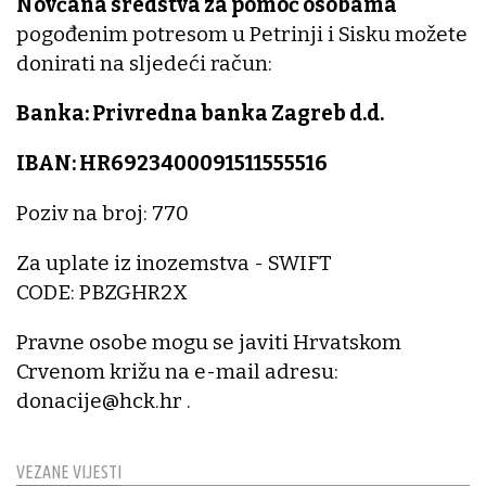
Novčana sredstva za pomoć osobama
pogođenim potresom u Petrinji i Sisku možete
donirati na sljedeći račun:
Banka: Privredna banka Zagreb d.d.
IBAN: HR6923400091511555516
Poziv na broj: 770
Za uplate iz inozemstva - SWIFT
CODE: PBZGHR2X
Pravne osobe mogu se javiti Hrvatskom
Crvenom križu na e-mail adresu:
donacije@hck.hr .
VEZANE VIJESTI