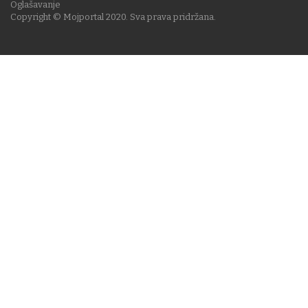
Oglašavanje
Copyright © Mojportal 2020. Sva prava pridržana.