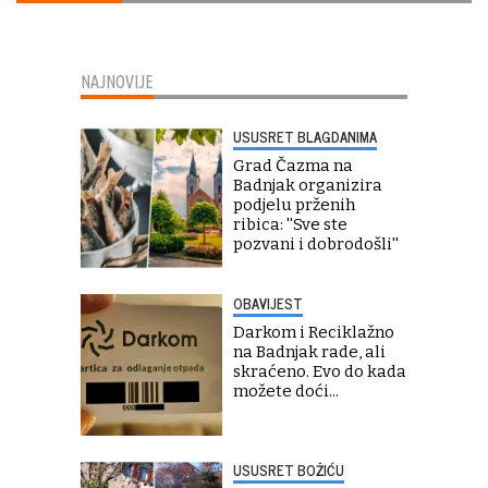
NAJNOVIJE
USUSRET BLAGDANIMA
Grad Čazma na
Badnjak organizira
podjelu prženih
ribica: ''Sve ste
pozvani i dobrodošli''
OBAVIJEST
Darkom i Reciklažno
na Badnjak rade, ali
skraćeno. Evo do kada
možete doći...
USUSRET BOŽIĆU