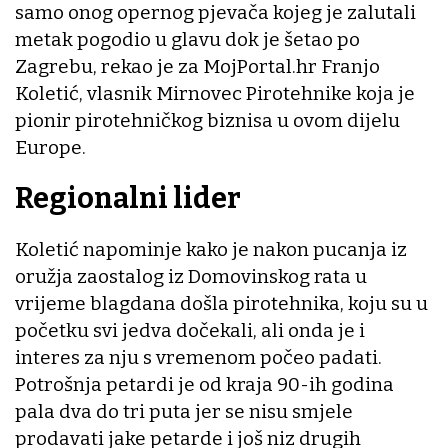
samo onog opernog pjevača kojeg je zalutali
metak pogodio u glavu dok je šetao po
Zagrebu, rekao je za MojPortal.hr Franjo
Koletić, vlasnik Mirnovec Pirotehnike koja je
pionir pirotehničkog biznisa u ovom dijelu
Europe.
Regionalni lider
Koletić napominje kako je nakon pucanja iz
oružja zaostalog iz Domovinskog rata u
vrijeme blagdana došla pirotehnika, koju su u
početku svi jedva dočekali, ali onda je i
interes za nju s vremenom počeo padati.
Potrošnja petardi je od kraja 90-ih godina
pala dva do tri puta jer se nisu smjele
prodavati jake petarde i još niz drugih