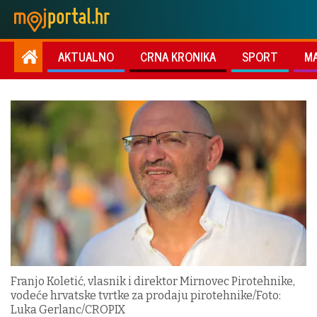
AKTUALNO
CRNA KRONIKA
SPORT
M
Franjo Koletić, vlasnik i direktor Mirnovec Pirotehnike,
vodeće hrvatske tvrtke za prodaju pirotehnike/Foto:
Luka Gerlanc/CROPIX