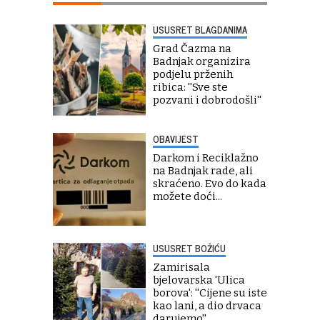
USUSRET BLAGDANIMA
Grad Čazma na
Badnjak organizira
podjelu prženih
ribica: ''Sve ste
pozvani i dobrodošli''
OBAVIJEST
Darkom i Reciklažno
na Badnjak rade, ali
skraćeno. Evo do kada
možete doći...
USUSRET BOŽIĆU
Zamirisala
bjelovarska 'Ulica
borova': ''Cijene su iste
kao lani, a dio drvaca
darujemo''