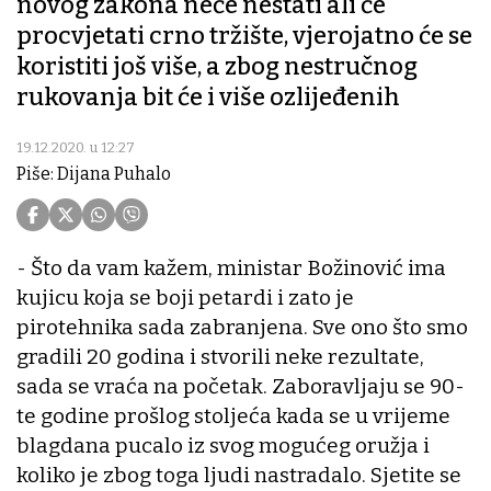
novog zakona neće nestati ali će
procvjetati crno tržište, vjerojatno će se
koristiti još više, a zbog nestručnog
rukovanja bit će i više ozlijeđenih
19.12.2020. u 12:27
Piše: Dijana Puhalo
- Što da vam kažem, ministar Božinović ima
kujicu koja se boji petardi i zato je
pirotehnika sada zabranjena. Sve ono što smo
gradili 20 godina i stvorili neke rezultate,
sada se vraća na početak. Zaboravljaju se 90-
te godine prošlog stoljeća kada se u vrijeme
blagdana pucalo iz svog mogućeg oružja i
koliko je zbog toga ljudi nastradalo. Sjetite se