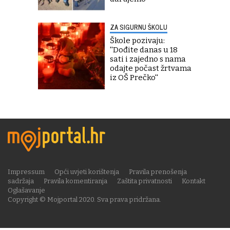
ZA SIGURNU ŠKOLU
Škole pozivaju:
''Dođite danas u 18
sati i zajedno s nama
odajte počast žrtvama
iz OŠ Prečko''
Impressum
Opći uvjeti korištenja
Pravila prenošenja
sadržaja
Pravila komentiranja
Zaštita privatnosti
Kontakt
Oglašavanje
Copyright © Mojportal 2020. Sva prava pridržana.