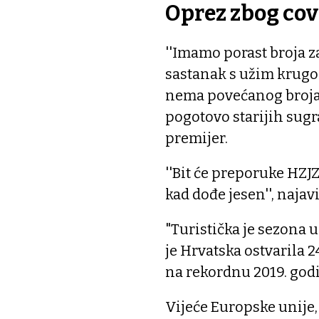
Oprez zbog cov
''Imamo porast broja 
sastanak s užim krugom
nema povećanog broja h
pogotovo starijih sugr
premijer.
''Bit će preporuke HZJ
kad dođe jesen'', najav
"Turistička je sezona 
je Hrvatska ostvarila 2
na rekordnu 2019. god
Vijeće Europske unije, 