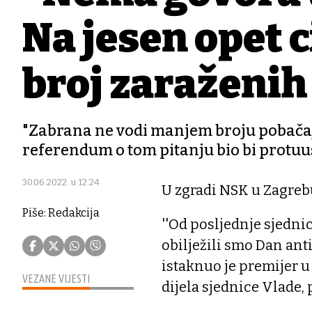
Na jesen opet c
broj zaraženi
"Zabrana ne vodi manjem broju pobačaja,
referendum o tom pitanju bio bi protuu
30.06.2022. u 12:24
U zgradi NSK u Zagreb
Piše: Redakcija
''Od posljednje sjednic
obilježili smo Dan anti
istaknuo je premijer
VEZANE VIJESTI
dijela sjednice Vlade,