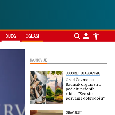
BIJEG
OGLASI
NAJNOVIJE
USUSRET BLAGDANIMA
Grad Čazma na
Badnjak organizira
podjelu prženih
ribica: ''Sve ste
pozvani i dobrodošli''
OBAVIJEST