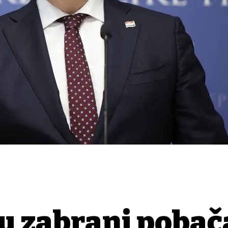
u zabrani pobač