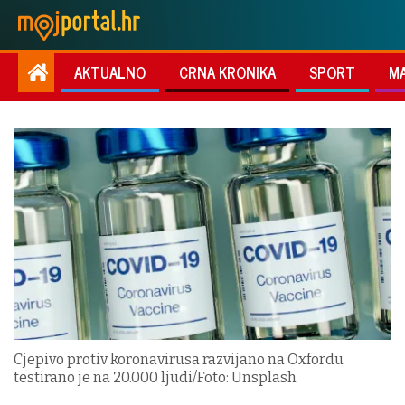
AKTUALNO
CRNA KRONIKA
SPORT
M
Cjepivo protiv koronavirusa razvijano na Oxfordu
testirano je na 20.000 ljudi/Foto: Unsplash