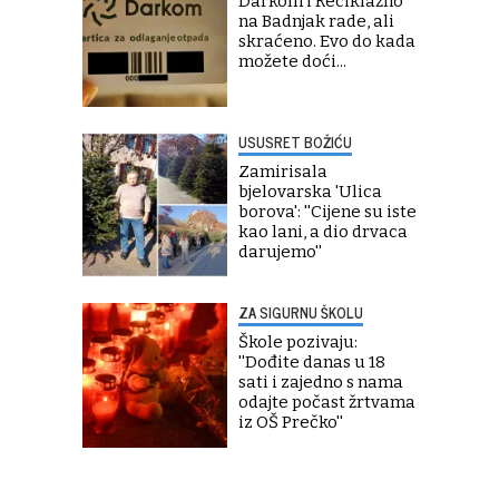
Darkom i Reciklažno
na Badnjak rade, ali
skraćeno. Evo do kada
možete doći...
USUSRET BOŽIĆU
Zamirisala
bjelovarska 'Ulica
borova': ''Cijene su iste
kao lani, a dio drvaca
darujemo''
ZA SIGURNU ŠKOLU
Škole pozivaju:
''Dođite danas u 18
sati i zajedno s nama
odajte počast žrtvama
iz OŠ Prečko''