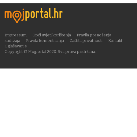
Impressum
Opći uvjeti korištenja
Pravila prenošenja
sadržaja
Pravila komentiranja
Zaštita privatnosti
Kontakt
Oglašavanje
Copyright © Mojportal 2020. Sva prava pridržana.