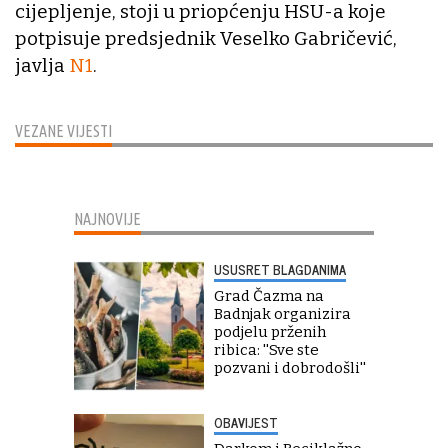
cijepljenje, stoji u priopćenju HSU-a koje
potpisuje predsjednik Veselko Gabričević,
javlja
N1
.
VEZANE VIJESTI
NAJNOVIJE
USUSRET BLAGDANIMA
Grad Čazma na
Badnjak organizira
podjelu prženih
ribica: ''Sve ste
pozvani i dobrodošli''
OBAVIJEST