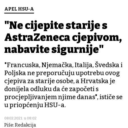
APEL HSU-A
"Ne cijepite starije s
AstraZeneca cjepivom,
nabavite sigurnije"
"Francuska, Njemačka, Italija, Švedska i
Poljska ne preporučuju upotrebu ovog
cjepiva za starije osobe, a Hrvatska je
donijela odluku da će započeti s
procjepljivanjem njime danas", ističe se
u priopćenju HSU-a.
08.02.2021. u 08:02
Piše: Redakcija