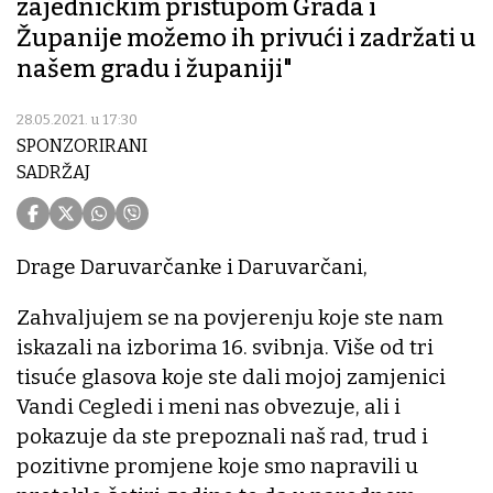
zajedničkim pristupom Grada i
Županije možemo ih privući i zadržati u
našem gradu i županiji"
28.05.2021. u 17:30
SPONZORIRANI
SADRŽAJ
Drage Daruvarčanke i Daruvarčani,
Zahvaljujem se na povjerenju koje ste nam
iskazali na izborima 16. svibnja. Više od tri
tisuće glasova koje ste dali mojoj zamjenici
Vandi Cegledi i meni nas obvezuje, ali i
pokazuje da ste prepoznali naš rad, trud i
pozitivne promjene koje smo napravili u