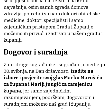
se uspješno borila na tržištu. I na kraju
najvažnije, osim samih zgrada domova
zdravlja, potrebni su nam doktori obiteljske
medicine, doktori specijalisti i samo
zajedničkim pristupom Grada i Županije
možemo ih privući i zadržati u našem gradu i
županiji.
Dogovor i suradnja
Zato, drage sugrađanke i sugrađani, u nedjelju
30. svibnja, na Dan državnosti,
izađite na
izbore i povjerite svoj glas Marku Marušiću
za župana i Mariji Jungić za zamjenicu
župana
, jer samo zajedničkim
razumijevanjem, podrškom, dogovorom i
suradnjom možemo naš grad i županiju