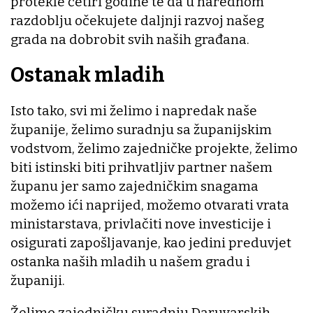
protekle četiri godine te da u narednom
razdoblju očekujete daljnji razvoj našeg
grada na dobrobit svih naših građana.
Ostanak mladih
Isto tako, svi mi želimo i napredak naše
županije, želimo suradnju sa županijskim
vodstvom, želimo zajedničke projekte, želimo
biti istinski biti prihvatljiv partner našem
županu jer samo zajedničkim snagama
možemo ići naprijed, možemo otvarati vrata
ministarstava, privlačiti nove investicije i
osigurati zapošljavanje, kao jedini preduvjet
ostanka naših mladih u našem gradu i
županiji.
Želimo zajedničku suradnju Daruvarskih