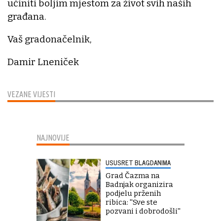
učiniti boljim mjestom za život svih naših
građana.
Vaš gradonačelnik,
Damir Lneniček
VEZANE VIJESTI
NAJNOVIJE
USUSRET BLAGDANIMA
Grad Čazma na
Badnjak organizira
podjelu prženih
ribica: ''Sve ste
pozvani i dobrodošli''