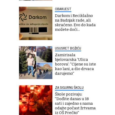
OBAVIJEST
Darkom i Reciklažno
na Badnjak rade, ali
skraćeno. Evo do kada
možete doći...
USUSRET BOŽIĆU
Zamirisala
bjelovarska 'Ulica
borova': ''Cijene su iste
kao lani, a dio drvaca
darujemo''
ZA SIGURNU ŠKOLU
Škole pozivaju:
''Dođite danas u 18
sati i zajedno s nama
odajte počast žrtvama
iz OŠ Prečko''