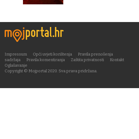
Impressum
Opći uvjeti korištenja
Pravila prenošenja
sadržaja
Pravila komentiranja
Zaštita privatnosti
Kontakt
Oglašavanje
Copyright © Mojportal 2020. Sva prava pridržana.