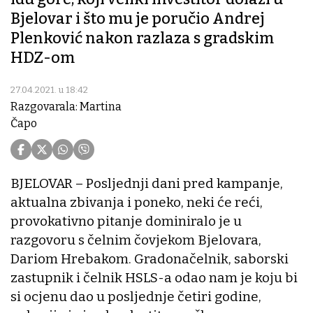
Bjelovar i što mu je poručio Andrej
Plenković nakon razlaza s gradskim
HDZ-om
27.04.2021. u 18:42
Razgovarala: Martina
Čapo
BJELOVAR – Posljednji dani pred kampanje,
aktualna zbivanja i poneko, neki će reći,
provokativno pitanje dominiralo je u
razgovoru s čelnim čovjekom Bjelovara,
Dariom Hrebakom. Gradonačelnik, saborski
zastupnik i čelnik HSLS-a odao nam je koju bi
si ocjenu dao u posljednje četiri godine,