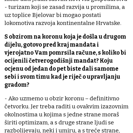
- turizam koji se zasad razvija u promilima, a
uz toplice Bjelovar bi mogao postati
lokomotiva razvoja kontinentalne Hrvatske.
S obzirom na koronu koja je došla u drugom
dijelu, gotovo pred kraj mandata i
vjerojatno Vam pomrsila račune, s koliko bi
ocijenili četverogodišnji mandat? Koju
ocjenu od jedan do pet biste dali samome
sebi i svom timu kad je riječ o upravljanju
gradom?
- Ako uzmemo u obzir koronu – definitivno
četvorku. Jer treba raditi u ovakvim izazovnim
okolnostima u kojima s jedne strane moraš
širiti optimizam, a s druge strane ljudi se
razbolijevaju, neki i umiru, a s treće strane,