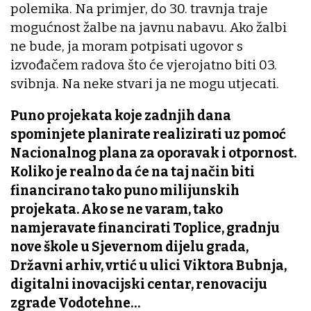
polemika. Na primjer, do 30. travnja traje
mogućnost žalbe na javnu nabavu. Ako žalbi
ne bude, ja moram potpisati ugovor s
izvođačem radova što će vjerojatno biti 03.
svibnja. Na neke stvari ja ne mogu utjecati.
Puno projekata koje zadnjih dana
spominjete planirate realizirati uz pomoć
Nacionalnog plana za oporavak i otpornost.
Koliko je realno da će na taj način biti
financirano tako puno milijunskih
projekata. Ako se ne varam, tako
namjeravate financirati Toplice, gradnju
nove škole u Sjevernom dijelu grada,
Državni arhiv, vrtić u ulici Viktora Bubnja,
digitalni inovacijski centar, renovaciju
zgrade Vodotehne…