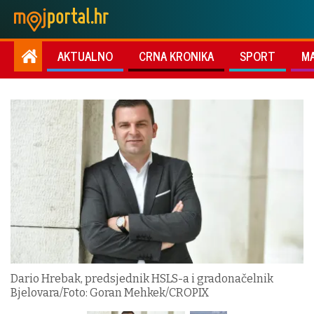
AKTUALNO
CRNA KRONIKA
SPORT
M
Dario Hrebak, predsjednik HSLS-a i gradonačelnik
Bjelovara/Foto: Goran Mehkek/CROPIX