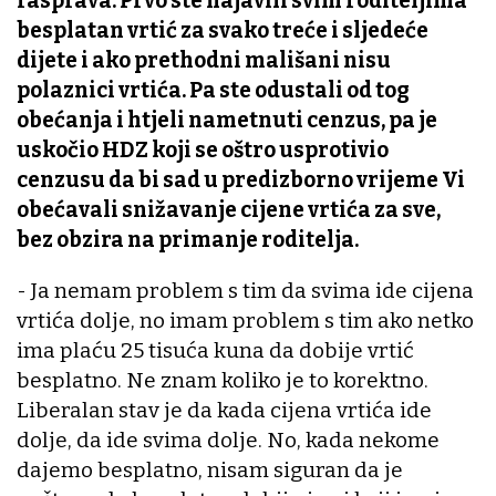
rasprava. Prvo ste najavili svim roditeljima
besplatan vrtić za svako treće i sljedeće
dijete i ako prethodni mališani nisu
polaznici vrtića. Pa ste odustali od tog
obećanja i htjeli nametnuti cenzus, pa je
uskočio HDZ koji se oštro usprotivio
cenzusu da bi sad u predizborno vrijeme Vi
obećavali snižavanje cijene vrtića za sve,
bez obzira na primanje roditelja.
- Ja nemam problem s tim da svima ide cijena
vrtića dolje, no imam problem s tim ako netko
ima plaću 25 tisuća kuna da dobije vrtić
besplatno. Ne znam koliko je to korektno.
Liberalan stav je da kada cijena vrtića ide
dolje, da ide svima dolje. No, kada nekome
dajemo besplatno, nisam siguran da je