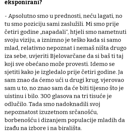
eksponirani?
- Apsolutno smo u prednosti, neću lagati, no
tu smo poziciju sami zaslužili. Mi smo prije
četiri godine „napadali“, htjeli smo nametnuti
svoju viziju, a iznimno je teško kada si samo
mlad, relativno nepoznat i nemaš ništa drugo
iza sebe, uvjeriti Bjelovarčane da si baš ti taj
koji sve obećano može provesti. Idemo se
sjetiti kako je izgledalo prije četiri godine. Ja
sam znao da ćemo ući u drugi krug, vjerovao
sam u to, no znao sam da će biti tijesno što je
uistinu i bilo. 300 glasova na tri tisuće je
odlučilo. Tada smo nadoknadili svoj
nepoznatost izuzetnom srčanošću,
borbenošću i dizanjem populacije mladih da
izađu na izbore i na birališta.