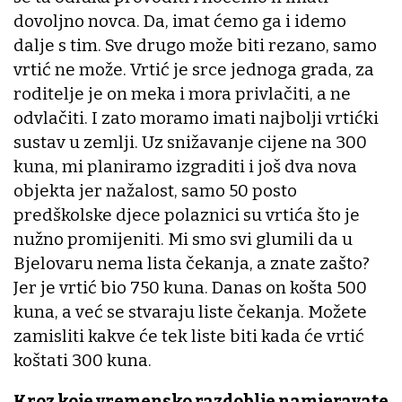
dovoljno novca. Da, imat ćemo ga i idemo
dalje s tim. Sve drugo može biti rezano, samo
vrtić ne može. Vrtić je srce jednoga grada, za
roditelje je on meka i mora privlačiti, a ne
odvlačiti. I zato moramo imati najbolji vrtićki
sustav u zemlji. Uz snižavanje cijene na 300
kuna, mi planiramo izgraditi i još dva nova
objekta jer nažalost, samo 50 posto
predškolske djece polaznici su vrtića što je
nužno promijeniti. Mi smo svi glumili da u
Bjelovaru nema lista čekanja, a znate zašto?
Jer je vrtić bio 750 kuna. Danas on košta 500
kuna, a već se stvaraju liste čekanja. Možete
zamisliti kakve će tek liste biti kada će vrtić
koštati 300 kuna.
Kroz koje vremensko razdoblje namjeravate