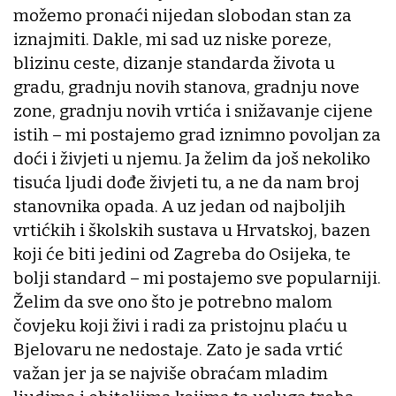
možemo pronaći nijedan slobodan stan za
iznajmiti. Dakle, mi sad uz niske poreze,
blizinu ceste, dizanje standarda života u
gradu, gradnju novih stanova, gradnju nove
zone, gradnju novih vrtića i snižavanje cijene
istih – mi postajemo grad iznimno povoljan za
doći i živjeti u njemu. Ja želim da još nekoliko
tisuća ljudi dođe živjeti tu, a ne da nam broj
stanovnika opada. A uz jedan od najboljih
vrtićkih i školskih sustava u Hrvatskoj, bazen
koji će biti jedini od Zagreba do Osijeka, te
bolji standard – mi postajemo sve popularniji.
Želim da sve ono što je potrebno malom
čovjeku koji živi i radi za pristojnu plaću u
Bjelovaru ne nedostaje. Zato je sada vrtić
važan jer ja se najviše obraćam mladim