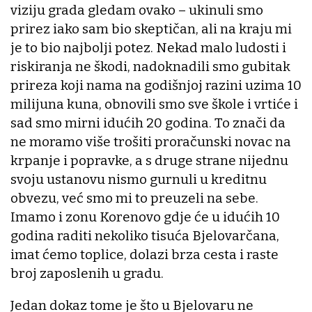
viziju grada gledam ovako – ukinuli smo
prirez iako sam bio skeptičan, ali na kraju mi
je to bio najbolji potez. Nekad malo ludosti i
riskiranja ne škodi, nadoknadili smo gubitak
prireza koji nama na godišnjoj razini uzima 10
milijuna kuna, obnovili smo sve škole i vrtiće i
sad smo mirni idućih 20 godina. To znači da
ne moramo više trošiti proračunski novac na
krpanje i popravke, a s druge strane nijednu
svoju ustanovu nismo gurnuli u kreditnu
obvezu, već smo mi to preuzeli na sebe.
Imamo i zonu Korenovo gdje će u idućih 10
godina raditi nekoliko tisuća Bjelovarčana,
imat ćemo toplice, dolazi brza cesta i raste
broj zaposlenih u gradu.
Jedan dokaz tome je što u Bjelovaru ne