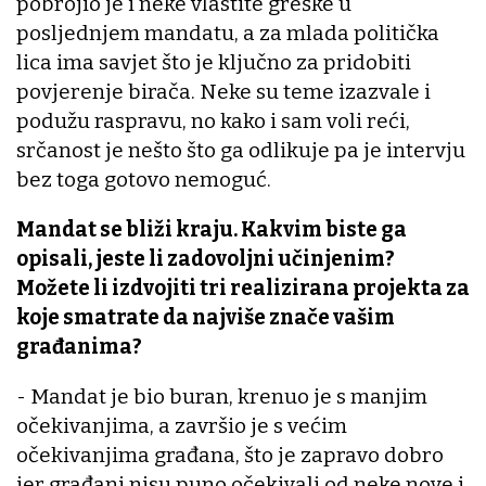
pobrojio je i neke vlastite greške u
posljednjem mandatu, a za mlada politička
lica ima savjet što je ključno za pridobiti
povjerenje birača. Neke su teme izazvale i
podužu raspravu, no kako i sam voli reći,
srčanost je nešto što ga odlikuje pa je intervju
bez toga gotovo nemoguć.
Mandat se bliži kraju. Kakvim biste ga
opisali, jeste li zadovoljni učinjenim?
Možete li izdvojiti tri realizirana projekta za
koje smatrate da najviše znače vašim
građanima?
- Mandat je bio buran, krenuo je s manjim
očekivanjima, a završio je s većim
očekivanjima građana, što je zapravo dobro
jer građani nisu puno očekivali od neke nove i