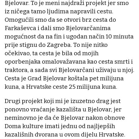
Bjelovar. To je meni najdraži projekt jer smo
iz ničega tamo ljudima napravili cestu.
Omogućili smo da se otvori brz cesta do
Farkaševca i dali smo Bjelovarčanima
mogućnost da na fin i ugodan način 10 minuta
prije stignu do Zagreba. To nije nitko
očekivao, ta cesta je bila od mojih
oporbenjaka omalovažavana kao cesta smrti i
traktora, a sada svi Bjelovarčani uživaju u njoj.
Cesta je Grad Bjelovar koštala pet milijuna
kuna, a Hrvatske ceste 25 milijuna kuna.
Drugi projekt koji mi je izuzetno drag jest
ponovno vraćanje kazališta u Bjelovar, jer
neminovno je da će Bjelovar nakon obnove
Doma kulture imati jednu od najljepših
kazališnih dvorana u ovom dijelu Hrvatske.