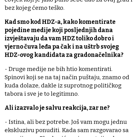
bez kojeg ćemo teško.
Kad smo kod HDZ-a, kako komentirate
pojedine medije koji posljednjih dana
izvještavaju da vam HDZ toliko dobro i
vjerno čuva leđa pa čak i na uštrb svojeg
HDZ-ovog kandidata za gradonačelnika?
- Druge medije ne bih htio komentirati.
Spinovi koji se na taj način puštaju, znamo od
kuda dolaze, dakle iz suprotnog političkog
tabora i sve je to legitimno.
Ali izazvalo je salvu reakcija, zar ne?
- Istina, ali bez potrebe. Još vam mogu jednu
ekskluzivu ponuditi. Kada sam razgovarao sa