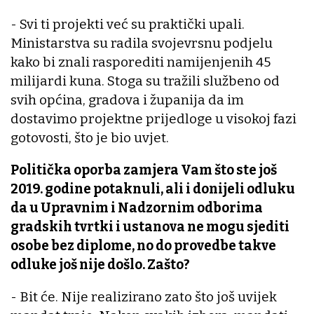
- Svi ti projekti već su praktički upali.
Ministarstva su radila svojevrsnu podjelu
kako bi znali rasporediti namijenjenih 45
milijardi kuna. Stoga su tražili službeno od
svih općina, gradova i županija da im
dostavimo projektne prijedloge u visokoj fazi
gotovosti, što je bio uvjet.
Politička oporba zamjera Vam što ste još
2019. godine potaknuli, ali i donijeli odluku
da u Upravnim i Nadzornim odborima
gradskih tvrtki i ustanova ne mogu sjediti
osobe bez diplome, no do provedbe takve
odluke još nije došlo. Zašto?
- Bit će. Nije realizirano zato što još uvijek