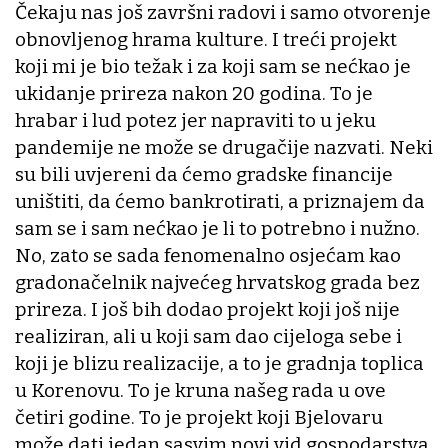
Čekaju nas još završni radovi i samo otvorenje
obnovljenog hrama kulture. I treći projekt
koji mi je bio težak i za koji sam se nećkao je
ukidanje prireza nakon 20 godina. To je
hrabar i lud potez jer napraviti to u jeku
pandemije ne može se drugačije nazvati. Neki
su bili uvjereni da ćemo gradske financije
uništiti, da ćemo bankrotirati, a priznajem da
sam se i sam nećkao je li to potrebno i nužno.
No, zato se sada fenomenalno osjećam kao
gradonačelnik najvećeg hrvatskog grada bez
prireza. I još bih dodao projekt koji još nije
realiziran, ali u koji sam dao cijeloga sebe i
koji je blizu realizacije, a to je gradnja toplica
u Korenovu. To je kruna našeg rada u ove
četiri godine. To je projekt koji Bjelovaru
može dati jedan sasvim novi vid gospodarstva