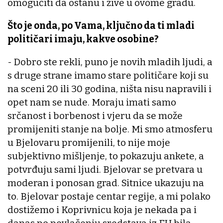
omogućiti da ostanu i žive u ovome gradu.
Što je onda, po Vama, ključno da ti mladi
političari imaju, kakve osobine?
- Dobro ste rekli, puno je novih mladih ljudi, a
s druge strane imamo stare političare koji su
na sceni 20 ili 30 godina, ništa nisu napravili i
opet nam se nude. Moraju imati samo
srčanost i borbenost i vjeru da se može
promijeniti stanje na bolje. Mi smo atmosferu
u Bjelovaru promijenili, to nije moje
subjektivno mišljenje, to pokazuju ankete, a
potvrđuju sami ljudi. Bjelovar se pretvara u
moderan i ponosan grad. Sitnice ukazuju na
to. Bjelovar postaje centar regije, a mi polako
dostižemo i Koprivnicu koja je nekada pa i