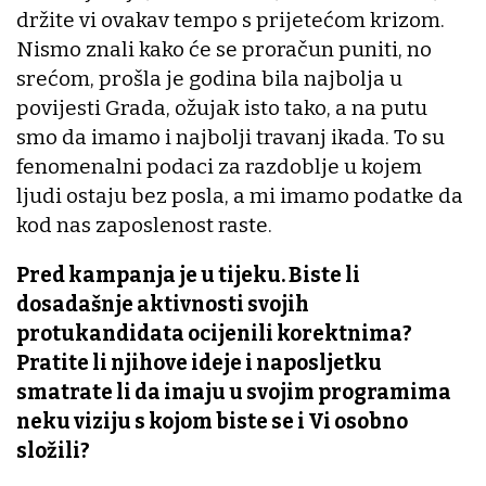
držite vi ovakav tempo s prijetećom krizom.
Nismo znali kako će se proračun puniti, no
srećom, prošla je godina bila najbolja u
povijesti Grada, ožujak isto tako, a na putu
smo da imamo i najbolji travanj ikada. To su
fenomenalni podaci za razdoblje u kojem
ljudi ostaju bez posla, a mi imamo podatke da
kod nas zaposlenost raste.
Pred kampanja je u tijeku. Biste li
dosadašnje aktivnosti svojih
protukandidata ocijenili korektnima?
Pratite li njihove ideje i naposljetku
smatrate li da imaju u svojim programima
neku viziju s kojom biste se i Vi osobno
složili?