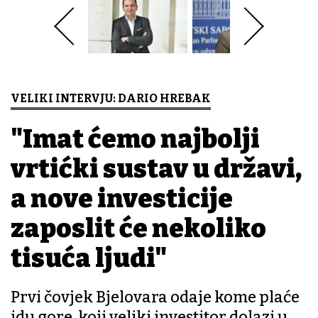
VELIKI INTERVJU: DARIO HREBAK
"Imat ćemo najbolji
vrtićki sustav u državi,
a nove investicije
zaposlit će nekoliko
tisuća ljudi"
Prvi čovjek Bjelovara odaje kome plaće
idu gore, koji veliki investitor dolazi u