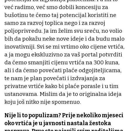
već radimo, već smo dobili koncesiju za
bušotinu te ćemo taj potencijal koristiti ne
samo za razvoj toplica nego i za razvoj
poljoprivredu. Ja im želim svu sreću, no volio
bih da pokažu neke nove ideje i da budu malo
inovativniji. Svi se mi vrtimo oko cijene vrtića,
a ja mogu ekskluzivno za vaš portal potvrditi
da ćemo smanjiti cijenu vrtića na 300 kuna,
ali i da ćemo povećati plaće odgojiteljicama,
te nam je plan povećati i izdvajanja za
privatne vrtiće kako bi plaće porasle i u tim
ustanovama. Mislim da je to originalna ideja
koju još nitko nije spomenuo.
Nije li to populizam? Prije nekoliko mjeseci
oko vrtića je u javnosti nastala žestoka