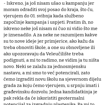
- Iskreno, ja još nisam ušao u kampanju jer
moram odraditi svoj posao do kraja, što ću,
vjerujem do 01. svibnja kada službeno
započinje kampanja i uspjeti. Pratim ih, no
iskreno neke još nisam ni čuo ni vidio što me
je iznenadilo. A za neke ne razumijem kakve
su to nove ideje jer primjerice, ako kažu da
treba obnoviti škole, a one su obnovljene ili
ako upozoravaju da Veleučilište treba
podignuti, a mi to radimo, ne vidim ja tu ništa
novo. Neki se zalažu za jednosmjensku
nastavu, a mi smo to već potencirali, zato
ćemo izgraditi novu školu na sjevernom dijelu
grada za koju ćemo vjerujem, u srpnju imati i
građevinsku dozvolu. Jedna kandidatkinja je
pak rekla da će iskoristiti geotermalni
potencijal za izgradnju plastenika. Pa mi to