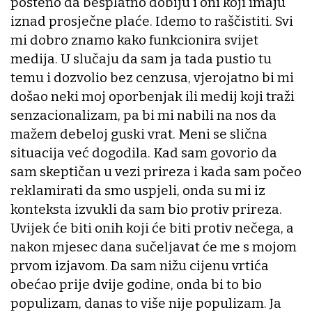
pošteno da besplatno dobiju i oni koji imaju
iznad prosječne plaće. Idemo to raščistiti. Svi
mi dobro znamo kako funkcionira svijet
medija. U slučaju da sam ja tada pustio tu
temu i dozvolio bez cenzusa, vjerojatno bi mi
došao neki moj oporbenjak ili medij koji traži
senzacionalizam, pa bi mi nabili na nos da
mažem debeloj guski vrat. Meni se slična
situacija već dogodila. Kad sam govorio da
sam skeptičan u vezi prireza i kada sam počeo
reklamirati da smo uspjeli, onda su mi iz
konteksta izvukli da sam bio protiv prireza.
Uvijek će biti onih koji će biti protiv nečega, a
nakon mjesec dana sučeljavat će me s mojom
prvom izjavom. Da sam nižu cijenu vrtića
obećao prije dvije godine, onda bi to bio
populizam, danas to više nije populizam. Ja