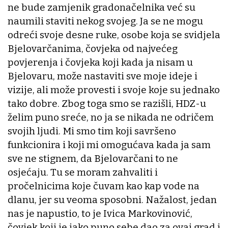
ne bude zamjenik gradonačelnika već su
naumili staviti nekog svojeg. Ja se ne mogu
odreći svoje desne ruke, osobe koja se svidjela
Bjelovarčanima, čovjeka od najvećeg
povjerenja i čovjeka koji kada ja nisam u
Bjelovaru, može nastaviti sve moje ideje i
vizije, ali može provesti i svoje koje su jednako
tako dobre. Zbog toga smo se razišli, HDZ-u
želim puno sreće, no ja se nikada ne odričem
svojih ljudi. Mi smo tim koji savršeno
funkcionira i koji mi omogućava kada ja sam
sve ne stignem, da Bjelovarčani to ne
osjećaju. Tu se moram zahvaliti i
pročelnicima koje čuvam kao kap vode na
dlanu, jer su veoma sposobni. Nažalost, jedan
nas je napustio, to je Ivica Markovinović,
čovjek koji je jako puno sebe dao za ovaj grad i