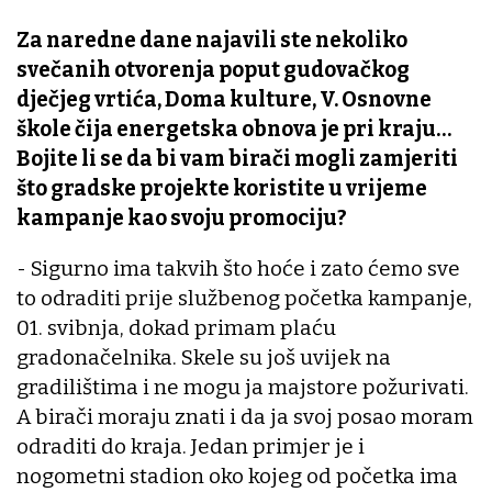
Za naredne dane najavili ste nekoliko
svečanih otvorenja poput gudovačkog
dječjeg vrtića, Doma kulture, V. Osnovne
škole čija energetska obnova je pri kraju…
Bojite li se da bi vam birači mogli zamjeriti
što gradske projekte koristite u vrijeme
kampanje kao svoju promociju?
- Sigurno ima takvih što hoće i zato ćemo sve
to odraditi prije službenog početka kampanje,
01. svibnja, dokad primam plaću
gradonačelnika. Skele su još uvijek na
gradilištima i ne mogu ja majstore požurivati.
A birači moraju znati i da ja svoj posao moram
odraditi do kraja. Jedan primjer je i
nogometni stadion oko kojeg od početka ima