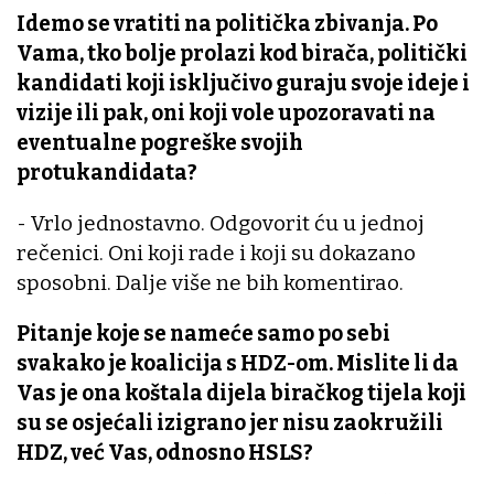
Idemo se vratiti na politička zbivanja. Po
Vama, tko bolje prolazi kod birača, politički
kandidati koji isključivo guraju svoje ideje i
vizije ili pak, oni koji vole upozoravati na
eventualne pogreške svojih
protukandidata?
- Vrlo jednostavno. Odgovorit ću u jednoj
rečenici. Oni koji rade i koji su dokazano
sposobni. Dalje više ne bih komentirao.
Pitanje koje se nameće samo po sebi
svakako je koalicija s HDZ-om. Mislite li da
Vas je ona koštala dijela biračkog tijela koji
su se osjećali izigrano jer nisu zaokružili
HDZ, već Vas, odnosno HSLS?