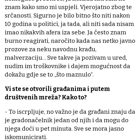
znam kako smo mi uspjeli. Vjerojatno zbog te
srčanosti. Sigurno je bilo bitno što niti nakon
10 godina u politici, ja tada, ali niti sada nisam
imao nikakvih afera iza sebe. Ja često znam
burno reagirati, naročito kada nas netko javno
prozove za neku navodnu krađu,
malverzaciju… Sve takve ja pozivam u ured,
nudim im troškovnike i dajem mogućnost da
dokažu gdje se to „što maznulo“.
Vi ste se otvorili građanima i putem
društvenih mreža? Kako to?
- To iscrpljuje, no važno je da građani znaju da
je gradonačelnik jedan od njih i da mogu do
njega doći u pet minuta. Sve se mora jasno
iskomunicirati.