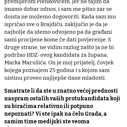
premijerom Plenkovićem, jer ne tajim da
imamo dobar odnos, i sam me pitao zar se
doista ne možemo dogovoriti. Kada sam mu
ispričao sve o Brajdiću, zaključio je da je
najbolje da idemo odvojeno pa da građani
sami procijene kome će dati povjerenje. S
druge strane, ne vidim razlog zašto ja ne bi
podržao HDZ-ovog kandidata za župana,
Marka Marušića. On je moj prijatelj, čovjek
kojega poznajem 25 godina i s kojom sam
uistinu proveo najljepše dane mladosti.
Smatrate li da ste u znatno većoj prednosti
naspram ostalih vaših protukandidata koji
su biračima relativno ili potpuno
nepoznati? Vi ste ipak na čelu Grada, a
samim time medijski ste veoma