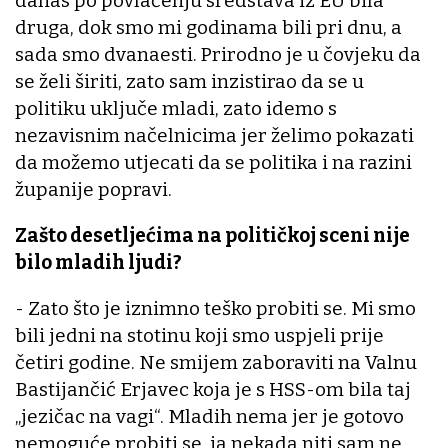
danas po povlačenju sredstava iz EU bila
druga, dok smo mi godinama bili pri dnu, a
sada smo dvanaesti. Prirodno je u čovjeku da
se želi širiti, zato sam inzistirao da se u
politiku uključe mladi, zato idemo s
nezavisnim načelnicima jer želimo pokazati
da možemo utjecati da se politika i na razini
županije popravi.
Zašto desetljećima na političkoj sceni nije
bilo mladih ljudi?
- Zato što je iznimno teško probiti se. Mi smo
bili jedni na stotinu koji smo uspjeli prije
četiri godine. Ne smijem zaboraviti na Valnu
Bastijančić Erjavec koja je s HSS-om bila taj
„jezičac na vagi“. Mladih nema jer je gotovo
nemoguće probiti se, ja nekada niti sam ne