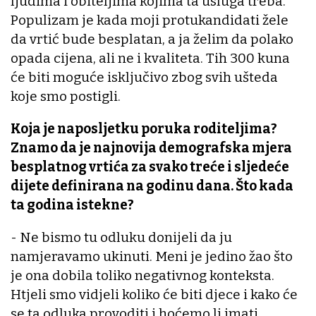
ljudima i obiteljima kojima ta usluga treba.
Populizam je kada moji protukandidati žele
da vrtić bude besplatan, a ja želim da polako
opada cijena, ali ne i kvaliteta. Tih 300 kuna
će biti moguće isključivo zbog svih ušteda
koje smo postigli.
Koja je naposljetku poruka roditeljima?
Znamo da je najnovija demografska mjera
besplatnog vrtića za svako treće i sljedeće
dijete definirana na godinu dana. Što kada
ta godina istekne?
- Ne bismo tu odluku donijeli da ju
namjeravamo ukinuti. Meni je jedino žao što
je ona dobila toliko negativnog konteksta.
Htjeli smo vidjeli koliko će biti djece i kako će
se ta odluka provoditi i hoćemo li imati