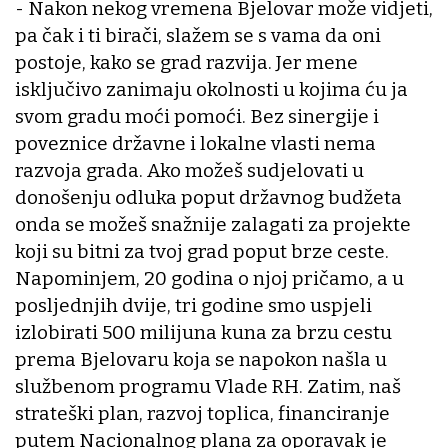
- Nakon nekog vremena Bjelovar može vidjeti,
pa čak i ti birači, slažem se s vama da oni
postoje, kako se grad razvija. Jer mene
isključivo zanimaju okolnosti u kojima ću ja
svom gradu moći pomoći. Bez sinergije i
poveznice državne i lokalne vlasti nema
razvoja grada. Ako možeš sudjelovati u
donošenju odluka poput državnog budžeta
onda se možeš snažnije zalagati za projekte
koji su bitni za tvoj grad poput brze ceste.
Napominjem, 20 godina o njoj pričamo, a u
posljednjih dvije, tri godine smo uspjeli
izlobirati 500 milijuna kuna za brzu cestu
prema Bjelovaru koja se napokon našla u
službenom programu Vlade RH. Zatim, naš
strateški plan, razvoj toplica, financiranje
putem Nacionalnog plana za oporavak je