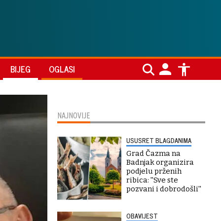
BIJEG
OGLASI
NAJNOVIJE
USUSRET BLAGDANIMA
Grad Čazma na
Badnjak organizira
podjelu prženih
ribica: ''Sve ste
pozvani i dobrodošli''
OBAVIJEST