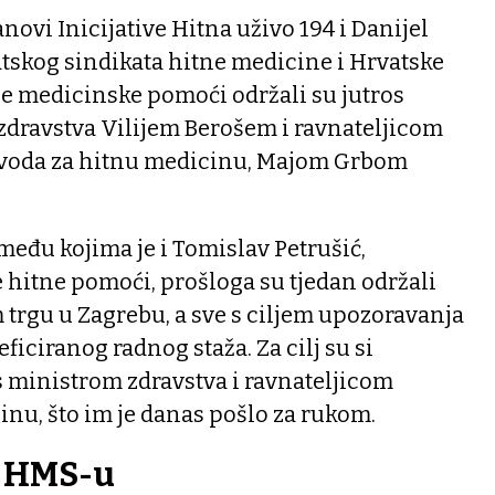
novi Inicijative Hitna uživo 194 i Danijel
tskog sindikata hitne medicine i Hrvatske
ne medicinske pomoći održali su jutros
zdravstva Vilijem Berošem i ravnateljicom
voda za hitnu medicinu, Majom Grbom
 među kojima je i Tomislav Petrušić,
 hitne pomoći, prošloga su tjedan održali
trgu u Zagrebu, a sve s ciljem upozoravanja
iciranog radnog staža. Za cilj su si
l s ministrom zdravstva i ravnateljicom
nu, što im je danas pošlo za rukom.
o HMS-u