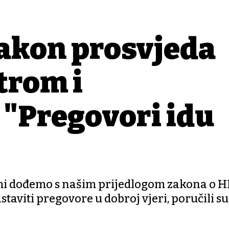
nakon prosvjeda
trom i
 "Pregovori idu
da mi dođemo s našim prijedlogom zakona o 
taviti pregovore u dobroj vjeri, poručili su