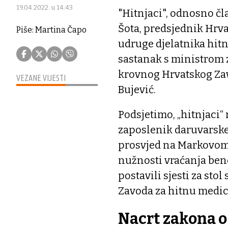
19.04.2022. u 14:43
"Hitnjaci", odnosno čla
Šota, predsjednik Hrva
Piše: Martina Čapo
udruge djelatnika hit
sastanak s ministrom 
krovnog Hrvatskog Za
VEZANE VIJESTI
Bujević.
Podsjetimo, „hitnjaci“
zaposlenik daruvarske
prosvjed na Markovom 
nužnosti vraćanja benef
postavili sjesti za sto
Zavoda za hitnu medici
Nacrt zakona 