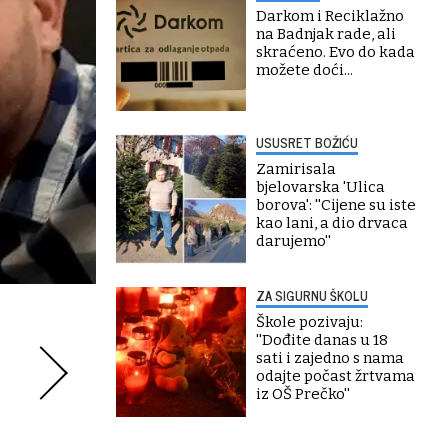
Darkom i Reciklažno
na Badnjak rade, ali
skraćeno. Evo do kada
možete doći...
USUSRET BOŽIĆU
Zamirisala
bjelovarska 'Ulica
borova': ''Cijene su iste
kao lani, a dio drvaca
darujemo''
ZA SIGURNU ŠKOLU
Škole pozivaju:
''Dođite danas u 18
sati i zajedno s nama
odajte počast žrtvama
iz OŠ Prečko''