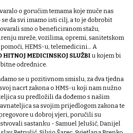
ovaralo o gorućim temama koje muče nas
 se da svi imamo isti cilj, a to je dobrobit
govarali smo o beneficiranom stažu,
irenju mreže, vozilima, opremi, sanitetskom
 pomoći, HEMS-u, telemedicini... A
 HITNOJ MEDICINSKOJ SLUŽBI
u kojem bi
 bitne odrednice.
nadamo se u pozitivnom smislu, za dva tjedna
 svoj nacrt zakona o HMS-u koji nam nužno
ateljica su predložili da dođemo s našim
avnateljica sa svojim prijedlogom zakona te
regovore u dobroj vjeri, poručili su
ustvovali sastanku - Samuel Jelušić, Danijel
slav Petrušić, Silvio Šarec, Svjetlana Brenko.