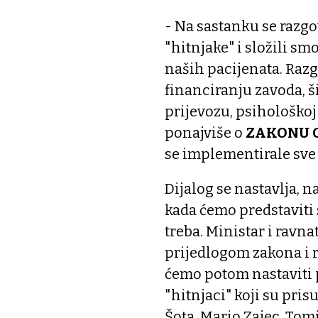
- Na sastanku se razg
"hitnjake" i složili smo
naših pacijenata. Raz
financiranju zavoda, š
prijevozu, psihološkoj
ponajviše o
ZAKONU O
se implementirale sve
Dijalog se nastavlja, 
kada ćemo predstaviti
treba. Ministar i ravn
prijedlogom zakona i r
ćemo potom nastaviti p
"hitnjaci" koji su pris
Šota, Mario Zajec, Tomi