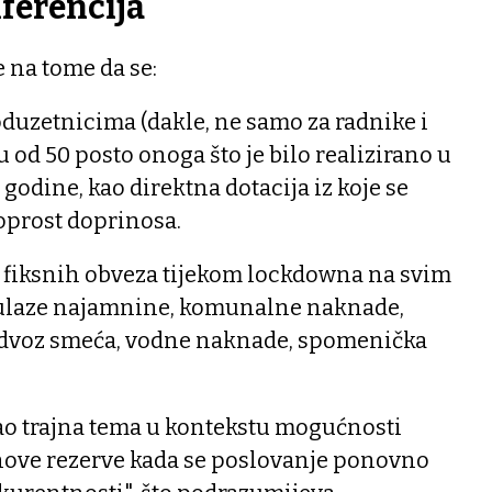
ferencija
e na tome da se:
duzetnicima (dakle, ne samo za radnike i
 od 50 posto onoga što je bilo realizirano u
godine, kao direktna dotacija iz koje se
 oprost doprinosa.
 fiksnih obveza tijekom lockdowna na svim
o ulaze najamnine, komunalne naknade,
dvoz smeća, vodne naknade, spomenička
o trajna tema u kontekstu mogućnosti
 nove rezerve kada se poslovanje ponovno