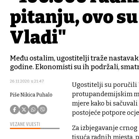
pitanju, ovo su
Vladi"
Među ostalim, ugostitelji traže nastava
godine. Ekonomisti su ih podržali, smat
26.11.2020. u 21:47
Ugostitelji su poručili
protupandemijskim mj
Piše Nikica Puhalo
mjere kako bi sačuvali 
postojeće potpore ocj
VEZANE VIJESTI
Za izbjegavanje crnog 
tisuća radnih mjesta, 