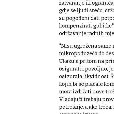
zatvaranje ili ograni
gdje se ljudi sreću, d
su pogođeni dati potpo
kompenzirati gubitke",
održavanje radnih mjes
"Nisu ugrožena samo r
mikropoduzeća do deset
Ukazuje pritom na prim
osigurati i povoljno, j
osigurala likvidnost. Š
kojih bi se plaćale ko
mora izdržati nove tro
Vladajući trebaju prov
potrošnje, a ako treba, 