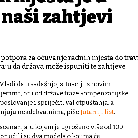
 naši zahtjevi
k potpora za očuvanje radnih mjesta do trav
raju da država može ispuniti te zahtjeve
 Vladi da u sadašnjoj situaciji, s novim
erama, oni od države traže kompenzacijske
poslovanje i spriječiti val otpuštanja, a
enjuju neadekvatnima, piše
Jutarnji list
.
scenarija, u kojem je ugroženo više od 100
ponudili su dva modela o kojima će