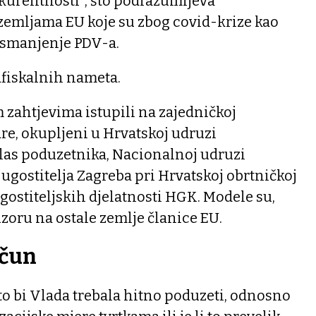
nkurentnosti", što podrazumijeva
 zemljama EU koje su zbog covid-krize kao
i smanjenje PDV-a.
fiskalnih nameta.
m zahtjevima istupili na zajedničkoj
re, okupljeni u Hrvatskoj udruzi
las poduzetnika, Nacionalnoj udruzi
 ugostitelja Zagreba pri Hrvatskoj obrtničkoj
ostiteljskih djelatnosti HGK. Modele su,
uzoru na ostale zemlje članice EU.
ačun
to bi Vlada trebala hitno poduzeti, odnosno