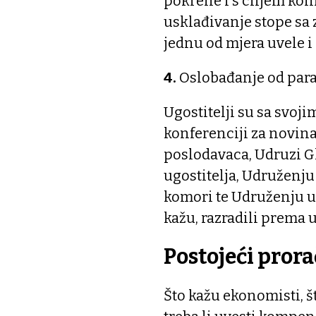
pokrene i s ciljem ko
usklađivanje stope sa
jednu od mjera uvele 
4.
Oslobađanje od para
Ugostitelji su sa svoji
konferenciji za novina
poslodavaca, Udruzi G
ugostitelja, Udruženju
komori te Udruženju ug
kažu, razradili prema 
Postojeći pror
Što kažu ekonomisti, š