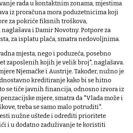
čavanje rada u kontaktnim zonama, mjestima
ržava iz proračuna mora poduzetnicima koji
re za pokriće fiksnih troškova,
 naglašava i Damir Novotny. Potpore za
ta, za isplatu plaća, smatra nedovoljnima.
adna mjesta, nego i poduzeća, posebno
 zaposlenih kojih je velik broj", naglašava.
jere Njemačke i Austrije. Također, nužno je
ednostavno kreditiranje kako bi se hitno
to se tiče javnih financija, odnosno izvora iz
mpenzacijske mjere, smatra da "Vlada može i
škove, treba se samo malo potruditi".
esti nužne uštede i odrediti prioritete
ići i u dodatno zaduživanje te koristiti