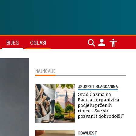
BIJEG
OGLASI
NAJNOVIJE
USUSRET BLAGDANIMA
Grad Čazma na
Badnjak organizira
podjelu prženih
ribica: ''Sve ste
pozvani i dobrodošli''
OBAVIJEST