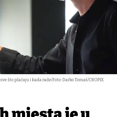
ti sve što plaćaju i kada rade/Foto: Darko Tomaš/CROPIX
h mjesta je u