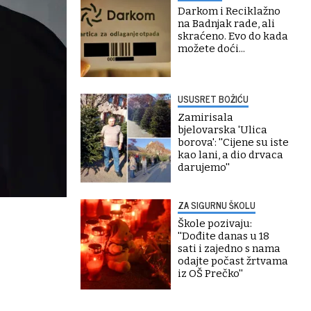
Darkom i Reciklažno
na Badnjak rade, ali
skraćeno. Evo do kada
možete doći...
USUSRET BOŽIĆU
Zamirisala
bjelovarska 'Ulica
borova': ''Cijene su iste
kao lani, a dio drvaca
darujemo''
ZA SIGURNU ŠKOLU
Škole pozivaju:
''Dođite danas u 18
sati i zajedno s nama
odajte počast žrtvama
iz OŠ Prečko''