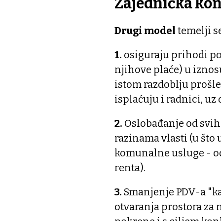
Zajednička kon
Drugi model
temelji s
1.
osiguraju prihodi po
njihove plaće) u iznosu
istom razdoblju prošle 
isplaćuju i radnici, uz
2.
Oslobađanje od svih
razinama vlasti (u št
komunalne usluge - o
renta).
3.
Smanjenje PDV-a "ka
otvaranja prostora za