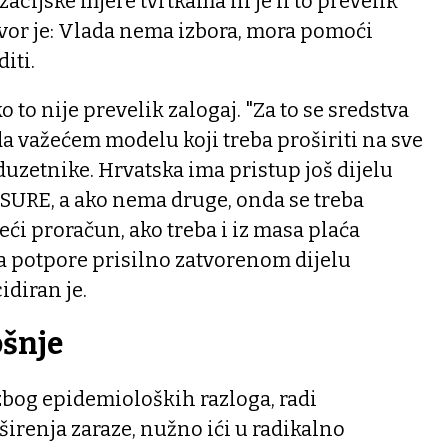
acijske mjere tvrtkama ili je li to prevelik
vor je: Vlada nema izbora, mora pomoći
iti.
 to nije prevelik zalogaj. "Za to se sredstva
a važećem modelu koji treba proširiti na sve
uzetnike. Hrvatska ima pristup još dijelu
 SURE, a ako nema druge, onda se treba
eći proračun, ako treba i iz masa plaća
a potpore prisilno zatvorenom dijelu
idiran je.
ošnje
 zbog epidemioloških razloga, radi
širenja zaraze, nužno ići u radikalno