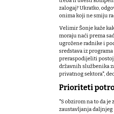
treba li uvesti kompenz
zalogaj? Ukratko, odgo
onima koji ne smiju rad
Velimir Šonje kaže kako
moraju naći prema sad
ugrožene radnike i pod
sredstava iz programa
preraspodijeliti postoj
državnih službenika z
privatnog sektora", dec
Prioriteti potr
"S obzirom na to da je
zaustavljanja daljnjeg 