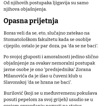
Od njihovih postupaka ljigavija su samo
njihova objašnjenja.
Opasna prijetnja
Boras veli da se, eto, slučajno zatekao na
Stomatološkom fakultetu kada se osoblje
cijepilo, ostalo je par doza, pa 'da se ne baci'.
Po svojoj gluposti i amoralnosti jedino slično
objašnjenje za ovakav nemoralni postupak
javne osobe je ono 'predsjednika' Zorana
Milanovića da je išao u čuveni klub u
Slavonskoj 'da se hrana ne baci'.
Burilović (koji se u međuvremenu pokušava
posuti pepelom za svoj grijeh) usudio se u
svojem opravdanju pozvati na status