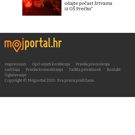
odajte počast žrtvama
iz OŠ Prečko''
Impressum
Opći uvjeti korištenja
Pravila prenošenja
sadržaja
Pravila komentiranja
Zaštita privatnosti
Kontakt
Oglašavanje
Copyright © Mojportal 2020. Sva prava pridržana.