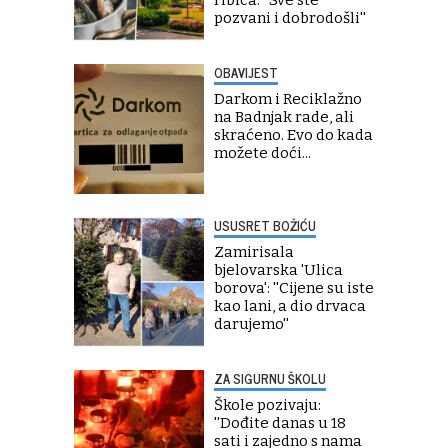
ribica: ''Sve ste
pozvani i dobrodošli''
OBAVIJEST
Darkom i Reciklažno
na Badnjak rade, ali
skraćeno. Evo do kada
možete doći...
USUSRET BOŽIĆU
Zamirisala
bjelovarska 'Ulica
borova': ''Cijene su iste
kao lani, a dio drvaca
darujemo''
ZA SIGURNU ŠKOLU
Škole pozivaju:
''Dođite danas u 18
sati i zajedno s nama