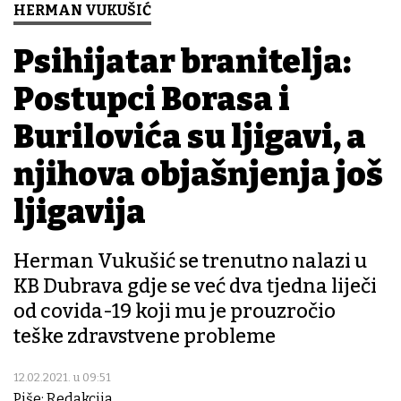
HERMAN VUKUŠIĆ
Psihijatar branitelja:
Postupci Borasa i
Burilovića su ljigavi, a
njihova objašnjenja još
ljigavija
Herman Vukušić se trenutno nalazi u
KB Dubrava gdje se već dva tjedna liječi
od covida-19 koji mu je prouzročio
teške zdravstvene probleme
12.02.2021. u 09:51
Piše: Redakcija