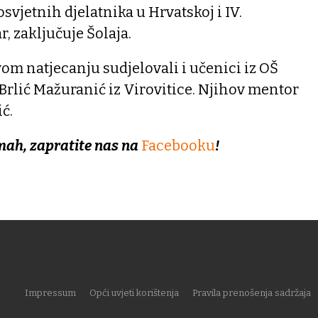
jetnih djelatnika u Hrvatskoj i IV.
, zaključuje Šolaja.
m natjecanju sudjelovali i učenici iz OŠ
 Brlić Mažuranić iz Virovitice. Njihov mentor
ć.
mah, zapratite nas na
Facebooku
!
Impressum
Opći uvjeti korištenja
Pravila prenošenja sadržaja