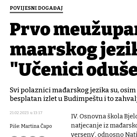
POVIJESNI DOGAĐAJ
Prvo međužupan
mađarskog jezik
"Učenici odušev
Svi polaznici mađarskog jezika su, osim
besplatan izlet u Budimpeštu i to zahv
21.02.2023. u 13:17
IV. Osnovna škola Bje
natjecanje iz mađarsk
Piše: Martina Čapo
verseny’, odnosno Natj