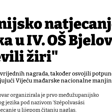
ijsko natjecanj
a u IV. OŠ Bjelov
ili žiri"
 vrijednih nagrada, također osvojili potpu
aljujući Vijeću mađarske nacionalne manji
lovar organizirala je prvo međužupanijsko
og jezika pod nazivom ‘Szépolvasási
ecanje u lijepom čitanju naglas.