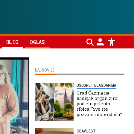
BIJEG
OGLASI
NAJNOVIJE
USUSRET BLAGDANIMA
Grad Čazma na
Badnjak organizira
podjelu prženih
ribica: ''Sve ste
pozvani i dobrodošli''
OBAVIJEST