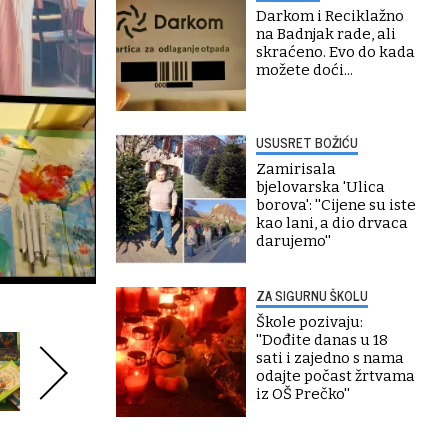
Darkom i Reciklažno
na Badnjak rade, ali
skraćeno. Evo do kada
možete doći...
USUSRET BOŽIĆU
Zamirisala
bjelovarska 'Ulica
borova': ''Cijene su iste
kao lani, a dio drvaca
darujemo''
ZA SIGURNU ŠKOLU
Škole pozivaju:
''Dođite danas u 18
sati i zajedno s nama
odajte počast žrtvama
iz OŠ Prečko''