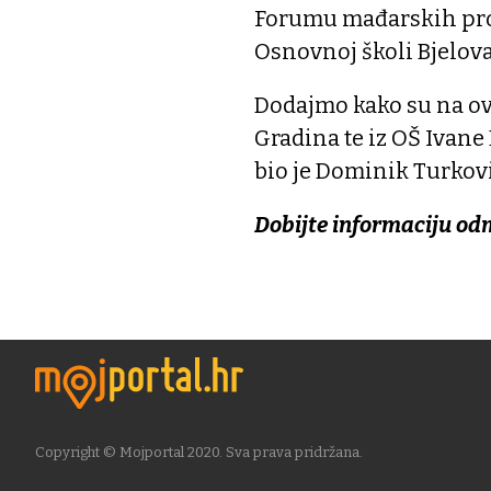
Forumu mađarskih prosv
Osnovnoj školi Bjelovar
Dodajmo kako su na ovo
Gradina te iz OŠ Ivane
bio je Dominik Turkovi
Dobijte informaciju od
Copyright © Mojportal 2020. Sva prava pridržana.