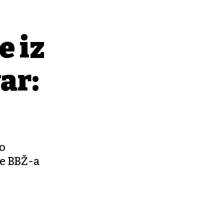
e iz
ar:
no
ne BBŽ-a