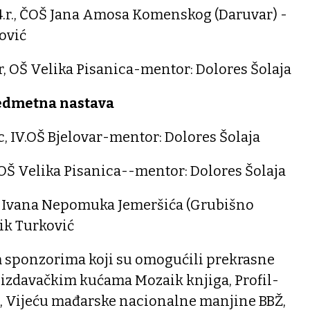
, 4.r., ČOŠ Jana Amosa Komenskog (Daruvar) -
ović
.r, OŠ Velika Pisanica-mentor: Dolores Šolaja
redmetna nastava
.c, IV.OŠ Bjelovar-mentor: Dolores Šolaja
, OŠ Velika Pisanica--mentor: Dolores Šolaja
, OŠ Ivana Nepomuka Jemeršića (Grubišno
ik Turković
 sponzorima koji su omogućili prekrasne
. izdavačkim kućama Mozaik knjiga, Profil-
zi, Vijeću mađarske nacionalne manjine BBŽ,