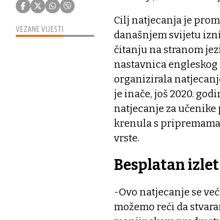
Cilj natjecanja je prom
VEZANE VIJESTI
današnjem svijetu izn
čitanju na stranom jezi
nastavnica engleskog i
organizirala natjecanj
je inače, još 2020. go
natjecanje za učenike 
krenula s pripremama 
vrste.
Besplatan izlet
-Ovo natjecanje se ve
možemo reći da stvara