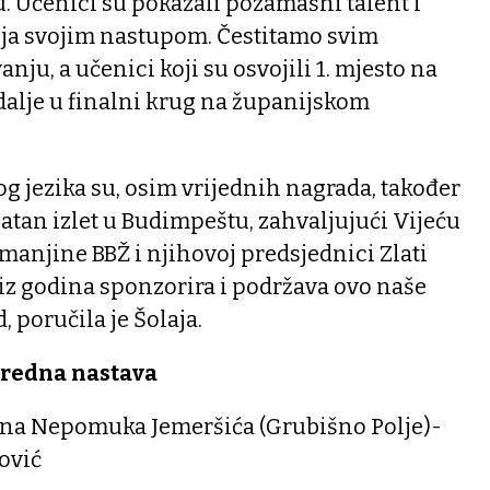
Učenici su pokazali pozamašni talent i
rija svojim nastupom. Čestitamo svim
ju, a učenici koji su osvojili 1. mjesto na
u dalje u finalni krug na županijskom
g jezika su, osim vrijednih nagrada, također
atan izlet u Budimpeštu, zahvaljujući Vijeću
anjine BBŽ i njihovoj predsjednici Zlati
niz godina sponzorira i podržava ovo naše
, poručila je Šolaja.
zredna nastava
Š Ivana Nepomuka Jemeršića (Grubišno Polje)-
ović