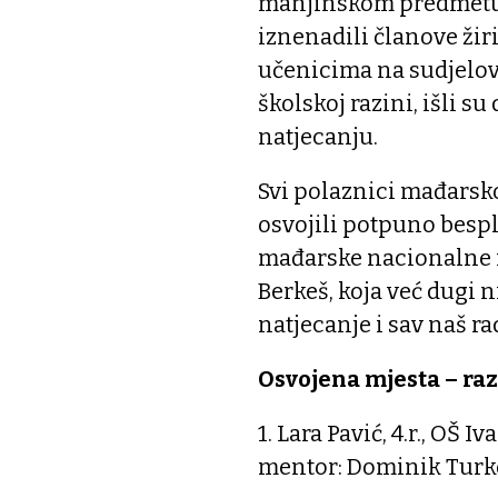
manjinskom predmetu. 
iznenadili članove ži
učenicima na sudjelovan
školskoj razini, išli s
natjecanju.
Svi polaznici mađarsko
osvojili potpuno bespl
mađarske nacionalne m
Berkeš, koja već dugi 
natjecanje i sav naš rad
Osvojena mjesta – ra
1. Lara Pavić, 4.r., O
mentor: Dominik Turk