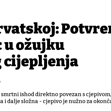
rvatskoj: Potvrđ
 u ožujku
cijepljenja
m
i je smrtni ishod direktno povezan s cjepivo
 i dalje složna - cjepivo je nužno za okonč