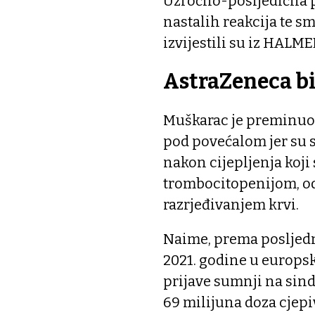
Uzročno-posljedična p
nastalih reakcija te sm
izvijestili su iz HALME
AstraZeneca b
Muškarac je preminuo 
pod povećalom jer su s
nakon cijepljenja koji
trombocitopenijom, o
razrjeđivanjem krvi.
Naime, prema posljedn
2021. godine u europs
prijave sumnji na si
69 milijuna doza cjep