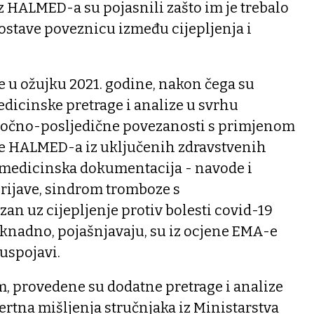
z HALMED-a su pojasnili zašto im je trebalo
ostave poveznicu između cijepljenja i
je u ožujku 2021. godine, nakon čega su
icinske pretrage i analize u svrhu
ročno-posljedične povezanosti s primjenom
nje HALMED-a iz uključenih zdravstvenih
medicinska dokumentacija - navode i
prijave, sindrom tromboze s
n uz cijepljenje protiv bolesti covid-19
aknadno, pojašnjavaju, su iz ocjene EMA-e
uspojavi.
m, provedene su dodatne pretrage i analize
ertna mišljenja stručnjaka iz Ministarstva