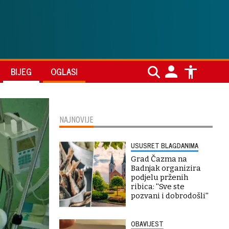
BIJEG
OGLASI
NAJNOVIJE
USUSRET BLAGDANIMA
Grad Čazma na
Badnjak organizira
podjelu prženih
ribica: ''Sve ste
pozvani i dobrodošli''
OBAVIJEST