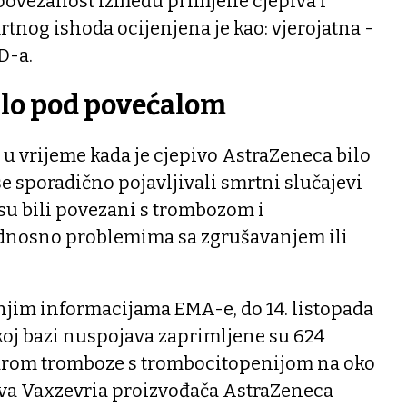
ovezanost između primjene cjepiva i
rtnog ishoda ocijenjena je kao: vjerojatna -
D-a.
ilo pod povećalom
u vrijeme kada je cjepivo AstraZeneca bilo
e sporadično pojavljivali smrtni slučajevi
 su bili povezani s trombozom i
dnosno problemima sa zgrušavanjem ili
jim informacijama EMA-e, do 14. listopada
koj bazi nuspojava zaprimljene su 624
ndrom tromboze s trombocitopenijom na oko
iva Vaxzevria proizvođača AstraZeneca