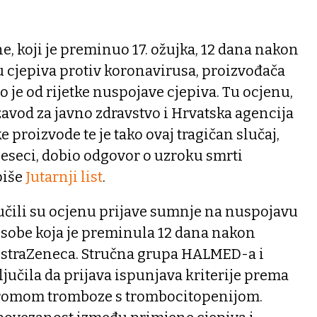
e, koji je preminuo 17. ožujka, 12 dana nakon
u cjepiva protiv koronavirusa, proizvođača
je od rijetke nuspojave cjepiva. Tu ocjenu,
 zavod za javno zdravstvo i Hrvatska agencija
e proizvode te je tako ovaj tragičan slučaj,
eseci, dobio odgovor o uzroku smrti
piše
Jutarnji list
.
učili su ocjenu prijave sumnje na nuspojavu
sobe koja je preminula 12 dana nakon
AstraZeneca. Stručna grupa HALMED-a i
jučila da prijava ispunjava kriterije prema
dromom tromboze s trombocitopenijom.