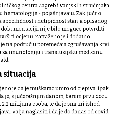
olničkog centra Zagreb i vanjskih stručnjaka
 hematologije - pojašnjavaju. Zaključno
 specifičnost i netipičnost stanja opisanog
j dokumentaciji, nije bilo moguće potvrditi
vršiti ocjenu. Zatraženo je i dodatno
nje na području poremećaja zgrušavanja krvi
a za imunologiju i transfuzijsku medicinu
ald.
 situacija
eno je da je muškarac umro od cjepiva. Ipak,
a je, s jučerašnjim danom, barem prvu dozu
 2,2 milijuna osoba, te da je smrtni ishod
va. Valja naglasiti i da je do danas od covid