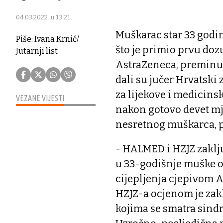
04.03.2022. u 13:21
Muškarac star 33 godin
Piše: Ivana Krnić/
što je primio prvu doz
Jutarnji list
AstraZeneca, preminuo 
dali su jučer Hrvatski
za lijekove i medicinsk
VEZANE VIJESTI
nakon gotovo devet mj
nesretnog muškarca, 
- HALMED i HZJZ zaklj
u 33-godišnje muške o
cijepljenja cjepivom 
HZJZ-a ocjenom je zakl
kojima se smatra sin