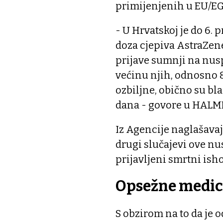
primijenjenih u EU/EGP
- U Hrvatskoj je do 6.
doza cjepiva AstraZen
prijave sumnji na nusp
većinu njih, odnosno 8
ozbiljne, obično su bl
dana - govore u HALM
Iz Agencije naglašavaj
drugi slučajevi ove nu
prijavljeni smrtni ish
Opsežne medic
S obzirom na to da je 