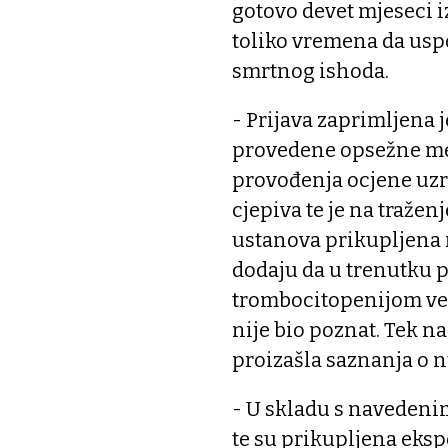
gotovo devet mjeseci i
toliko vremena da usp
smrtnog ishoda.
- Prijava zaprimljena 
provedene opsežne med
provođenja ocjene uz
cjepiva te je na traže
ustanova prikupljena 
dodaju da u trenutku 
trombocitopenijom veza
nije bio poznat. Tek n
proizašla saznanja o n
- U skladu s navedeni
te su prikupljena eksp