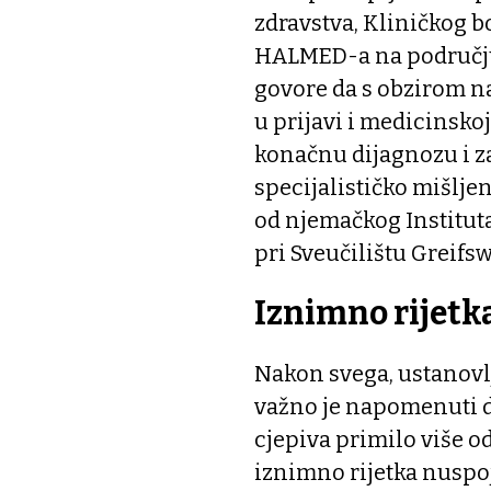
zdravstva, Kliničkog b
HALMED-a na području
govore da s obzirom na
u prijavi i medicinsko
konačnu dijagnozu i za
specijalističko mišlje
od njemačkog Institut
pri Sveučilištu Greifsw
Iznimno rijetka
Nakon svega, ustanovlj
važno je napomenuti d
cjepiva primilo više od
iznimno rijetka nuspoja