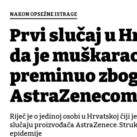
NAKON OPSEŽNE ISTRAGE
Prvi slučaj u H
da je muškarac
preminuo zbog 
AstraZeneco
Riječ je o jedinoj osobi u Hrvatskoj čij
slučaju proizvođača AstraZenece. Struka
epidemije