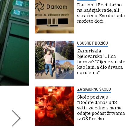
Darkom i Reciklažno
na Badnjak rade, ali
skraćeno. Evo do kada
možete doći...
USUSRET BOŽIĆU
Zamirisala
bjelovarska 'Ulica
borova': ''Cijene su iste
kao lani, a dio drvaca
darujemo''
ZA SIGURNU ŠKOLU
Škole pozivaju:
''Dođite danas u 18
sati i zajedno s nama
odajte počast žrtvama
iz OŠ Prečko''