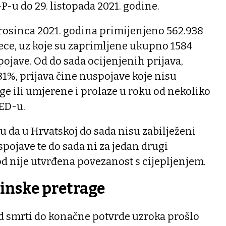
-u do 29. listopada 2021. godine.
 prosinca 2021. godina primijenjeno 562.938
ece, uz koje su zaprimljene ukupno 1584
ojave. Od do sada ocijenjenih prijava,
1%, prijava čine nuspojave koje nisu
age ili umjerene i prolaze u roku od nekoliko
ED-u.
u da u Hrvatskoj do sada nisu zabilježeni
spojave te do sada ni za jedan drugi
od nije utvrđena povezanost s cijepljenjem.
inske pretrage
od smrti do konačne potvrde uzroka prošlo