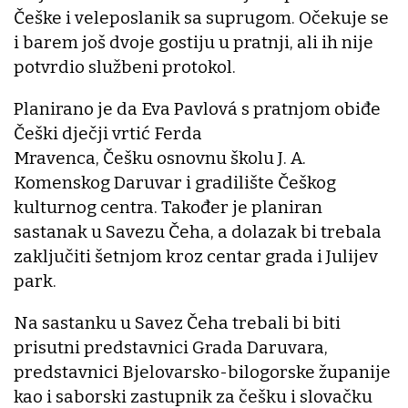
Češke i veleposlanik sa suprugom. Očekuje se
i barem još dvoje gostiju u pratnji, ali ih nije
potvrdio službeni protokol.
Planirano je da Eva Pavlová s pratnjom obiđe
Češki dječji vrtić Ferda
Mravenca, Češku osnovnu školu J. A.
Komenskog Daruvar i gradilište Češkog
kulturnog centra. Također je planiran
sastanak u Savezu Čeha, a dolazak bi trebala
zaključiti šetnjom kroz centar grada i Julijev
park.
Na sastanku u Savez Čeha trebali bi biti
prisutni predstavnici Grada Daruvara,
predstavnici Bjelovarsko-bilogorske županije
kao i saborski zastupnik za češku i slovačku