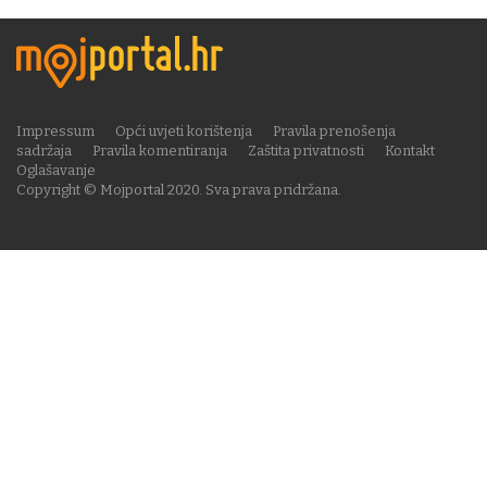
Impressum
Opći uvjeti korištenja
Pravila prenošenja
sadržaja
Pravila komentiranja
Zaštita privatnosti
Kontakt
Oglašavanje
Copyright © Mojportal 2020. Sva prava pridržana.