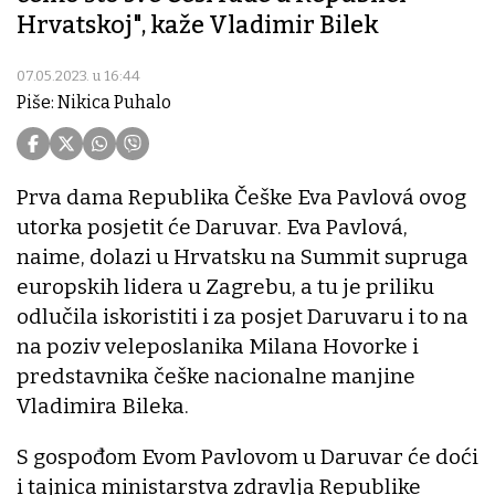
Hrvatskoj", kaže Vladimir Bilek
07.05.2023. u 16:44
Piše: Nikica Puhalo
Prva dama Republika Češke Eva Pavlová ovog
utorka posjetit će Daruvar. Eva Pavlová,
naime, dolazi u Hrvatsku na Summit supruga
europskih lidera u Zagrebu, a tu je priliku
odlučila iskoristiti i za posjet Daruvaru i to na
na poziv veleposlanika Milana Hovorke i
predstavnika češke nacionalne manjine
Vladimira Bileka.
S gospođom Evom Pavlovom u Daruvar će doći
i tajnica ministarstva zdravlja Republike