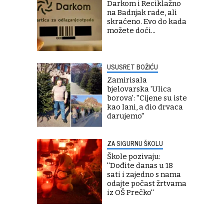
Darkom i Reciklažno
na Badnjak rade, ali
skraćeno. Evo do kada
možete doći...
USUSRET BOŽIĆU
Zamirisala
bjelovarska 'Ulica
borova': ''Cijene su iste
kao lani, a dio drvaca
darujemo''
ZA SIGURNU ŠKOLU
Škole pozivaju:
''Dođite danas u 18
sati i zajedno s nama
odajte počast žrtvama
iz OŠ Prečko''