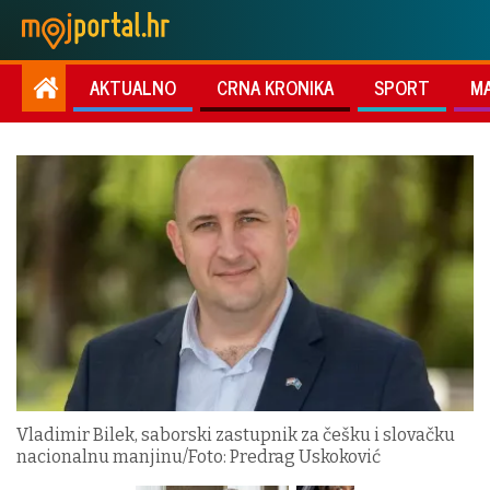
AKTUALNO
CRNA KRONIKA
SPORT
M
Vladimir Bilek, saborski zastupnik za češku i slovačku
nacionalnu manjinu/Foto: Predrag Uskoković